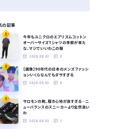
気の記事
1
今年もユニクロのエアリズムコットン
オーバーサイズTシャツの季節が来た
な、マジでいいわこの服
2026.08.01
0
2
【画像】90年代の日本のメンズファッシ
ョンいくらなんでもダサすぎる
2026.08.03
4
3
サロモンの靴、履き心地が良すぎる…ニ
ューバランスのスニーカーより全然良い
わ
2026.08.02
2