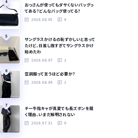
4
おっさんが使ってもダサくないバッグっ
てある？どんなバッグ使ってる？
2026.08.05
6
5
サングラスかけるの恥ずかしいと思って
たけど、日差し強すぎてサングラスかけ
始めたわ
2026.08.07
2
6
空調服って言うほど必要か？
2026.08.04
1
7
チー牛陰キャが真夏でも長ズボンを履
く理由、いまだ解明されない
2026.07.31
0