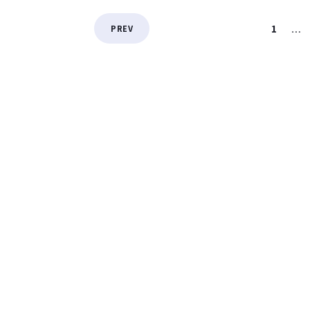
1
PREV
…