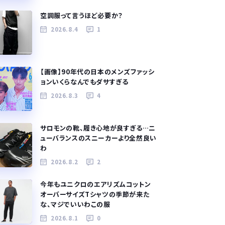
空調服って言うほど必要か？
2026.8.4
1
【画像】90年代の日本のメンズファッシ
ョンいくらなんでもダサすぎる
2026.8.3
4
サロモンの靴、履き心地が良すぎる…ニ
ューバランスのスニーカーより全然良い
わ
2026.8.2
2
今年もユニクロのエアリズムコットン
オーバーサイズTシャツの季節が来た
な、マジでいいわこの服
2026.8.1
0