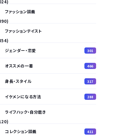
024)
ファッション談義
390)
ファッションテイスト
354)
ジェンダー・恋愛
301
オススメの一着
466
身長・スタイル
317
イケメンになる方法
288
ライフハック・自分磨き
120)
コレクション談義
411