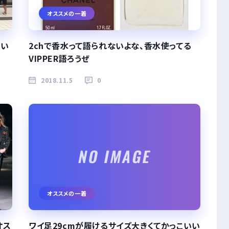
オススメの一着
歩い
2chで香水って語られないよな、香水使ってる
VIPPER語ろうぜ
2018.11.5
0
オススメの一着
オス
ワイ足29cmが履けるサイズ大きくてかっこいい