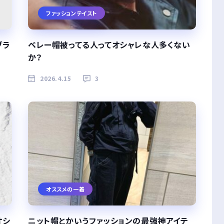
ファッションテイスト
ブラ
ベレー帽被ってる人ってオシャレな人多くない
か？
2026.4.15
3
オススメの一着
オシ
ニット帽とかいうファッションの最強神アイテ