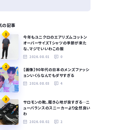
気の記事
1
今年もユニクロのエアリズムコットン
オーバーサイズTシャツの季節が来た
な、マジでいいわこの服
2026.08.01
0
2
【画像】90年代の日本のメンズファッシ
ョンいくらなんでもダサすぎる
2026.08.03
4
3
サロモンの靴、履き心地が良すぎる…ニ
ューバランスのスニーカーより全然良い
わ
2026.08.02
2