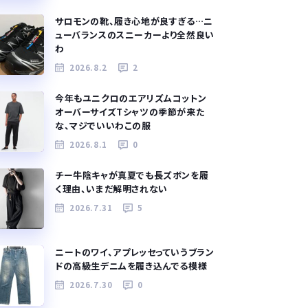
サロモンの靴、履き心地が良すぎる…ニ
ューバランスのスニーカーより全然良い
わ
2026.8.2
2
今年もユニクロのエアリズムコットン
オーバーサイズTシャツの季節が来た
な、マジでいいわこの服
2026.8.1
0
チー牛陰キャが真夏でも長ズボンを履
く理由、いまだ解明されない
2026.7.31
5
ニートのワイ、アプレッセっていうブラン
ドの高級生デニムを履き込んでる模様
2026.7.30
0