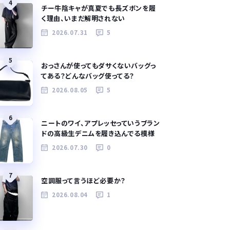
4
チー牛陰キャが真夏でも長ズボンを履
く理由、いまだ解明されない
2026.07.31
5
5
おっさんが使ってもダサくないバッグっ
てある？どんなバッグ使ってる？
2026.08.05
5
6
ニートのワイ、アプレッセっていうブラン
ドの高級生デニムを履き込んでる模様
2026.07.30
0
7
空調服って言うほど必要か？
2026.08.04
1