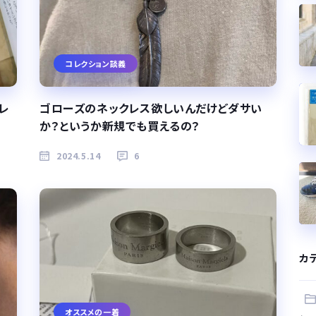
コレクション談義
レ
ゴローズのネックレス欲しいんだけどダサい
か？というか新規でも買えるの？
2024.5.14
6
カ
オススメの一着