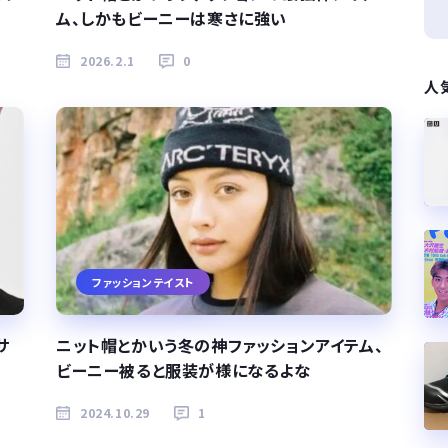
ム、しかもビーニーは寒さに強い
2026.2.1
0
人
ファッションテイスト
サ
ニット帽とかいう冬の神ファッションアイテム、
ビーニー被ると服装が様になるよな
2024.10.29
1