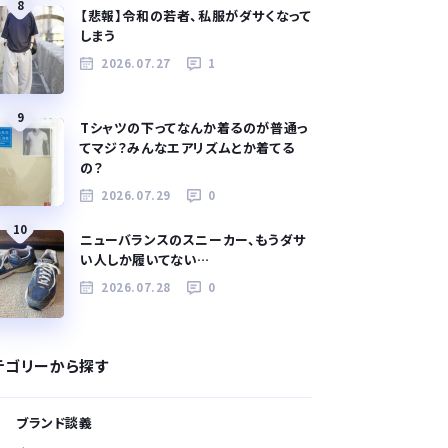
8
【悲報】令和の若者、私服がダサくなって
しまう
2026.07.27
1
9
Tシャツの下ってなんか着るのが普通っ
てマジ？みんなエアリズムとか着てる
の？
2026.07.29
0
10
ニューバランスのスニーカー、もうダサ
い人しか履いてない…
2026.07.28
0
テゴリーから探す
ブランド談義