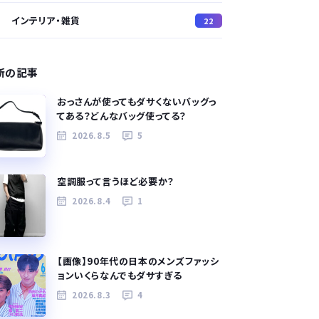
インテリア・雑貨
22
新の記事
おっさんが使ってもダサくないバッグっ
てある？どんなバッグ使ってる？
2026.8.5
5
空調服って言うほど必要か？
2026.8.4
1
【画像】90年代の日本のメンズファッシ
ョンいくらなんでもダサすぎる
2026.8.3
4