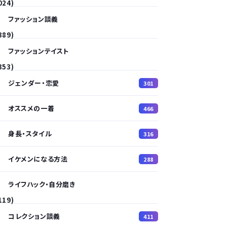
024)
ファッション談義
389)
ファッションテイスト
353)
ジェンダー・恋愛
301
オススメの一着
466
身長・スタイル
316
イケメンになる方法
288
ライフハック・自分磨き
119)
コレクション談義
411