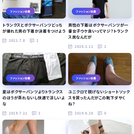
ファッション談義
ファッション談義
トランクスとボクサーパンツどっち
男性の下着はボクサーパンツが一
が優れた男の下着か決着をつけよう
番女子ウケ良いってマジ？トランク
ス民なんだが
2021.7.8
2
2020.2.12
2
ファッション談義
ファッション談義
夏はボクサーパンツよりトランクス
ユニクロで脱げないショートソック
のほうが蒸れないし快適で涼しいよ
スを買ったんだがこの靴下ダサく
な
ね？
2019.7.21
3
2019.6.20
0