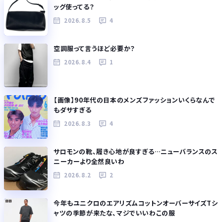
ッグ使ってる？
2026.8.5
4
空調服って言うほど必要か？
2026.8.4
1
【画像】90年代の日本のメンズファッションいくらなんで
もダサすぎる
2026.8.3
4
サロモンの靴、履き心地が良すぎる…ニューバランスのス
ニーカーより全然良いわ
2026.8.2
2
今年もユニクロのエアリズムコットンオーバーサイズTシ
ャツの季節が来たな、マジでいいわこの服