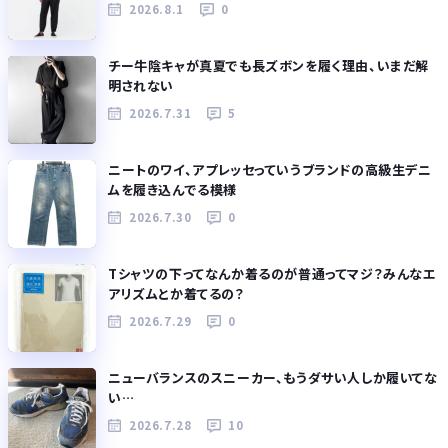
2026.8.1
0
チー牛陰キャが真夏でも長ズボンを履く理由、いまだ解
明されない
2026.7.31
5
ニートのワイ、アプレッセっていうブランドの高級生デニ
ムを履き込んでる模様
2026.7.30
0
Tシャツの下ってなんか着るのが普通ってマジ？みんなエ
アリズムとか着てるの？
2026.7.29
0
ニューバランスのスニーカー、もうダサい人しか履いてな
い…
2026.7.28
10