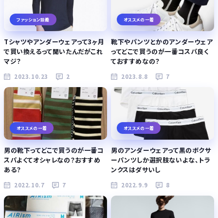
ファッション談義
オススメの一着
Tシャツやアンダーウェアって3ヶ月
靴下やパンツとかのアンダーウェア
で買い換えるって聞いたんだがこれ
ってどこで買うのが一番コスパ良く
マジ？
ておすすめなの？
2023.10.23
2
2023.8.8
7
オススメの一着
オススメの一着
男の靴下ってどこで買うのが一番コ
男のアンダーウェアって黒のボクサ
スパよくてオシャレなの？おすすめ
ーパンツしか選択肢ないよな、トラ
ある？
ンクスはダサいし
2022.10.7
7
2022.9.9
8