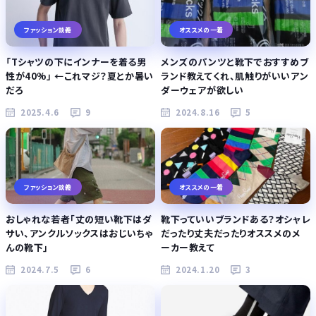
ファッション談義
オススメの一着
「Tシャツの下にインナーを着る男
メンズのパンツと靴下でおすすめブ
性が40%」 ←これマジ？夏とか暑い
ランド教えてくれ、肌触りがいいアン
だろ
ダーウェアが欲しい
2025.4.6
9
2024.8.16
5
ファッション談義
オススメの一着
おしゃれな若者｢丈の短い靴下はダ
靴下っていいブランドある？オシャレ
サい、アンクルソックスはおじいちゃ
だったり丈夫だったりオススメのメ
んの靴下｣
ーカー教えて
2024.7.5
6
2024.1.20
3