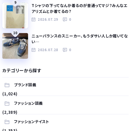
9
Tシャツの下ってなんか着るのが普通ってマジ？みんなエ
アリズムとか着てるの？
2026.07.29
0
10
ニューバランスのスニーカー、もうダサい人しか履いてな
い…
2026.07.28
0
カテゴリーから探す
ブランド談義
(1,024)
ファッション談義
(2,389)
ファッションテイスト
(1,353)