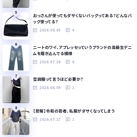
5
おっさんが使ってもダサくないバッグってある？どんなバ
ッグ使ってる？
2026.08.05
4
6
ニートのワイ、アプレッセっていうブランドの高級生デニ
ムを履き込んでる模様
2026.07.30
0
7
空調服って言うほど必要か？
2026.08.04
1
8
【悲報】令和の若者、私服がダサくなってしまう
2026.07.27
1