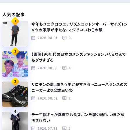
人気の記事
1
今年もユニクロのエアリズムコットンオーバーサイズTシ
ャツの季節が来たな、マジでいいわこの服
2026.08.01
0
2
【画像】90年代の日本のメンズファッションいくらなんで
もダサすぎる
2026.08.03
4
3
サロモンの靴、履き心地が良すぎる…ニューバランスのス
ニーカーより全然良いわ
2026.08.02
2
4
チー牛陰キャが真夏でも長ズボンを履く理由、いまだ解
明されない
2026.07.31
5