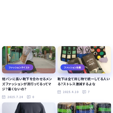
ファッションテイスト
ファッション談義
短パンに長い靴下を合わせるメン
靴下は全て同じ物で統一してる人い
ズファッションが流行ってるってマ
る？ストレス激減するよな
ジ？暑くないの？
2025.4.10
7
2025.7.24
0