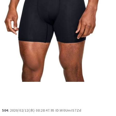
504:
2020/02/12(水) 08:28:47.95 ID:W0UmIS7Zd