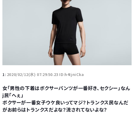
1:
2020/02/12(水) 07:29:50.23 ID:h4IjniCka
女「男性の下着はボクサーパンツが一番好き、セクシー」なん
j民「へぇ」
ボクサーが一番女子ウケ良いってマジ？トランクス民なんだ
がお前らはトランクスだよな？流されてないよな？