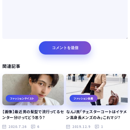
関連記事
ファッションテイスト
ファッション談義
【画像】最近男の髪型で流行ってるセ
なんJ民「チェスターコートはイケメ
ンター分けってどう思う？
ン高身長メンズのみ」これマジ？
2020.7.26
6
2019.12.9
1