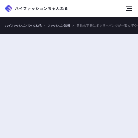
tog
nav
ハイファッションちゃんねる
ファッション談義
男性の下着はボクサーパンツが一番女子ウ