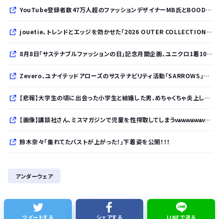
YouTube登録者数47万人超のファッションデザイナーMB氏とBOODYがコラボレーション。極上の着心地を追求した別注Tシャツが8月12日発売開始
jouetie、トレンドとエッジを効かせた「2026 OUTER COLLECTION」を公開
8月8日「サステナブルファッションの日」記念月間企画、ユニクロ1着100円買取保証とXプレゼントキャンペーンを実施
Zevero、ユナイテッドアローズのサステナビリティ活動「SARROWS」を支援。Scope 3排出量算定の効率化・精緻化を開始
【悲報】大学生の頃に出会った小学生と結婚した男、めちゃくちゃ炎上してしまうwwwwwwwww
【画像】講談社さん、ミスマガジンで児童を性搾取してしまうｗｗｗｗｗｗｗｗｗ
鈴木奈々「垂れてたバストが上がった！」下着姿を公開！！！
財務省、大型連休中の為替介入日数は3日間 総額11兆7349億円
アンダーウェア
【正論】カンニング竹山、消費税減税失敗→増税の流れ想像「次誰が総理やりたいと思います？」
実証実験都市「ウーブン・シティ」が一般の居住希望者の募集開始 すでにトヨタ関係者が居住
ツイートする
シェアする
LINEで送る