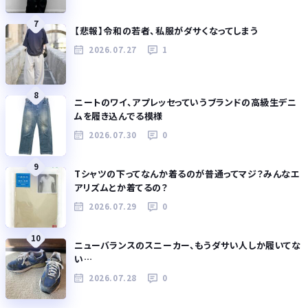
7
【悲報】令和の若者、私服がダサくなってしまう
2026.07.27
1
8
ニートのワイ、アプレッセっていうブランドの高級生デニ
ムを履き込んでる模様
2026.07.30
0
9
Tシャツの下ってなんか着るのが普通ってマジ？みんなエ
アリズムとか着てるの？
2026.07.29
0
10
ニューバランスのスニーカー、もうダサい人しか履いてな
い…
2026.07.28
0