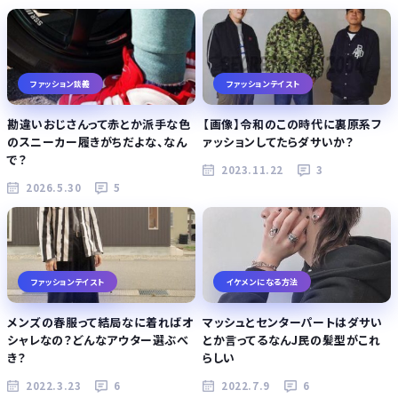
ファッション談義
ファッションテイスト
勘違いおじさんって赤とか派手な色
【画像】令和のこの時代に裏原系フ
のスニーカー履きがちだよな、なん
ァッションしてたらダサいか？
で？
2023.11.22
3
2026.5.30
5
ファッションテイスト
イケメンになる方法
メンズの春服って結局なに着ればオ
マッシュとセンターパートはダサい
シャレなの？どんなアウター選ぶべ
とか言ってるなんJ民の髪型がこれ
き？
らしい
2022.3.23
6
2022.7.9
6