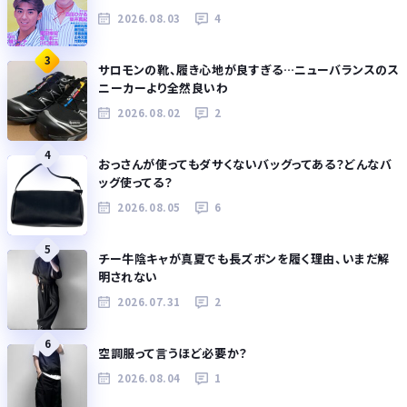
2026.08.03
4
3
サロモンの靴、履き心地が良すぎる…ニューバランスのス
ニーカーより全然良いわ
2026.08.02
2
4
おっさんが使ってもダサくないバッグってある？どんなバ
ッグ使ってる？
2026.08.05
6
5
チー牛陰キャが真夏でも長ズボンを履く理由、いまだ解
明されない
2026.07.31
2
6
空調服って言うほど必要か？
2026.08.04
1