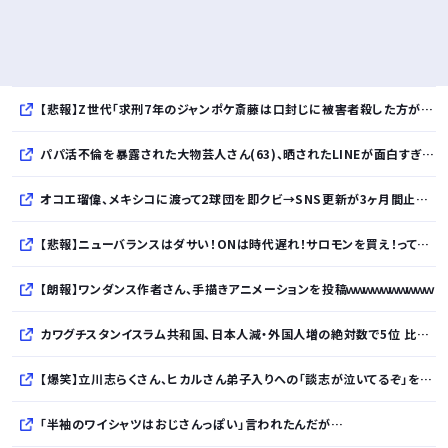
【悲報】Z世代「求刑7年のジャンポケ斎藤は口封じに被害者殺した方が量刑軽かっただろ」←1万いいね
パパ活不倫を暴露された大物芸人さん(63)、晒されたLINEが面白すぎるｗｗｗｗｗｗｗｗｗ(画像ｱﾘ)
オコエ瑠偉、メキシコに渡って2球団を即クビ→SNS更新が3ヶ月間止まって消息不明に
【悲報】ニューバランスはダサい！ONは時代遅れ！サロモンを買え！って言われたから買ったんやがｗｗｗｗｗｗｗｗｗｗ
【朗報】ワンダンス作者さん、手描きアニメーションを投稿ｗｗｗｗｗｗｗｗｗｗ
カワグチスタンイスラム共和国、日本人減・外国人増の絶対数で5位 比率で言えばダントツ
【爆笑】立川志らくさん、ヒカルさん弟子入りへの「談志が泣いてるぞ」を“一言”でピシャリｗｗｗｗｗｗｗｗｗｗ
「半袖のワイシャツはおじさんっぽい」言われたんだが…