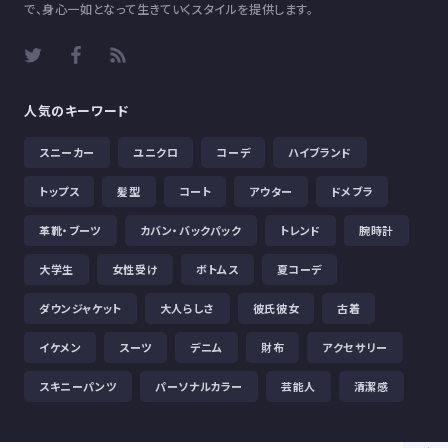
で、身心一如となって生きていくスタイルを提供します。
人気のキーワード
スニーカー
ユニクロ
コーデ
ハイブランド
トップス
髪型
コート
アウター
ドメブラ
革靴・ブーツ
カバン・バックパック
トレンド
腕時計
大学生
女性受け
ボトムス
夏コーデ
ダウンジャケット
大人らしさ
彼氏彼女
古着
イケメン
スーツ
デニム
財布
アクセサリー
スキニーパンツ
パーソナルカラー
芸能人
清潔感