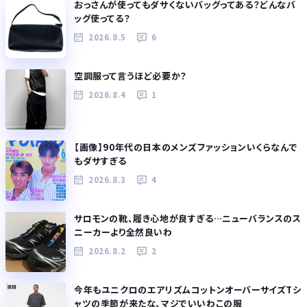
おっさんが使ってもダサくないバッグってある？どんなバ
ッグ使ってる？
2026.8.5
6
空調服って言うほど必要か？
2026.8.4
1
【画像】90年代の日本のメンズファッションいくらなんで
もダサすぎる
2026.8.3
4
サロモンの靴、履き心地が良すぎる…ニューバランスのス
ニーカーより全然良いわ
2026.8.2
2
今年もユニクロのエアリズムコットンオーバーサイズTシ
ャツの季節が来たな、マジでいいわこの服