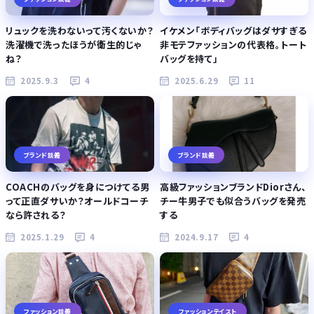
リュックを洗わないって汚くないか？
イケメン「ボディバッグはダサすぎる
洗濯機で洗ったほうが衛生的じゃ
非モテファッションの代表格。トート
ね？
バッグを持て」
2025.9.3
4
2025.6.29
11
ブランド談義
ブランド談義
COACHのバッグを身につけてる男
高級ファッションブランドDiorさん、
って正直ダサいか？オールドコーチ
チー牛男子でも似合うバッグを発売
なら許される？
する
2025.1.29
4
2024.9.17
4
ファッション談義
ファッションテイスト