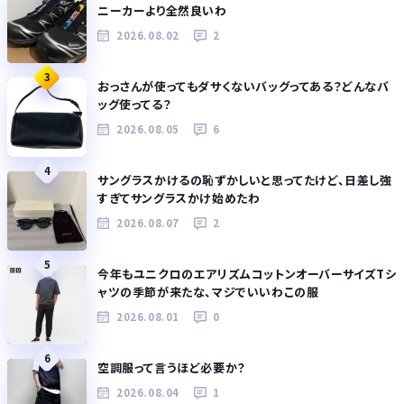
ニーカーより全然良いわ
2026.08.02
2
3
おっさんが使ってもダサくないバッグってある？どんなバ
ッグ使ってる？
2026.08.05
6
4
サングラスかけるの恥ずかしいと思ってたけど、日差し強
すぎてサングラスかけ始めたわ
2026.08.07
2
5
今年もユニクロのエアリズムコットンオーバーサイズTシ
ャツの季節が来たな、マジでいいわこの服
2026.08.01
0
6
空調服って言うほど必要か？
2026.08.04
1