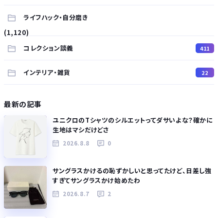
ライフハック・自分磨き
(1,120)
コレクション談義
411
インテリア・雑貨
22
最新の記事
ユニクロのTシャツのシルエットってダサいよな？確かに
生地はマシだけどさ
2026.8.8
0
サングラスかけるの恥ずかしいと思ってたけど、日差し強
すぎてサングラスかけ始めたわ
2026.8.7
2