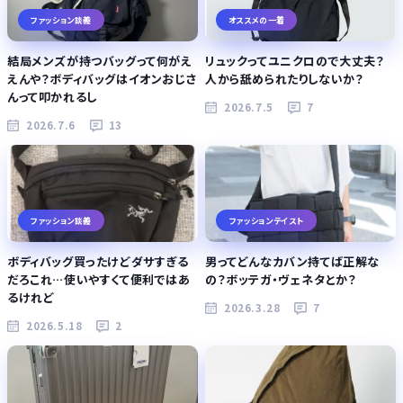
ファッション談義
オススメの一着
結局メンズが持つバッグって何がえ
リュックってユニクロので大丈夫？
えんや？ボディバッグはイオンおじさ
人から舐められたりしないか？
んって叩かれるし
2026.7.5
7
2026.7.6
13
ファッション談義
ファッションテイスト
ボディバッグ買ったけどダサすぎる
男ってどんなカバン持てば正解な
だろこれ…使いやすくて便利ではあ
の？ボッテガ・ヴェネタとか？
るけれど
2026.3.28
7
2026.5.18
2