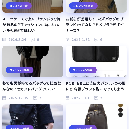
オススメの一着
コレクション談義
スーツケースで良いブランドって何
お前らが愛用している「バッグのブ
があるの？ファッションに詳しい人
ランド」ってなに？ドメブラ？デザイ
いたら教えてほしい
ナーズ？
2026.3.24
6
2026.1.22
6
ファッション談義
ファッション談義
冬でも男が持てるバッグって結局な
PORTERこと吉田カバン、いつの間
んなの？セカンドバッグでいい？
にか高級ブランド品になってしまう
2025.12.15
7
2025.11.1
2
ファッション談義
ファッション談義