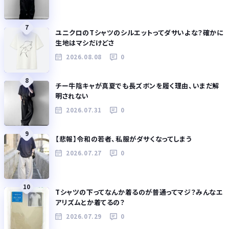
7
ユニクロのTシャツのシルエットってダサいよな？確かに
生地はマシだけどさ
2026.08.08
0
8
チー牛陰キャが真夏でも長ズボンを履く理由、いまだ解
明されない
2026.07.31
0
9
【悲報】令和の若者、私服がダサくなってしまう
2026.07.27
0
10
Tシャツの下ってなんか着るのが普通ってマジ？みんなエ
アリズムとか着てるの？
2026.07.29
0