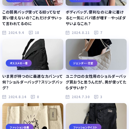
この弱男バッグ使ってる奴ってなぜ
ボディバッグ、便利なのに身に着け
買い替えないの？これだけダサいっ
ると一気にパパ感が増す…やっぱダ
て言われてるのに
サいよなこれ？
2024.9.4
18
2024.8.21
7
オススメの一着
ジェンダー・恋愛
いま男が持つのに最適なカバンって
ユニクロの女性用のショルダーバッ
何？ショルダーバッグ？スリングバッ
グ買おうと思うんだが、男が使ってた
グ？
らダサいか？
2024.8.14
0
2024.7.30
3
ファッション談義
ファッションテイスト