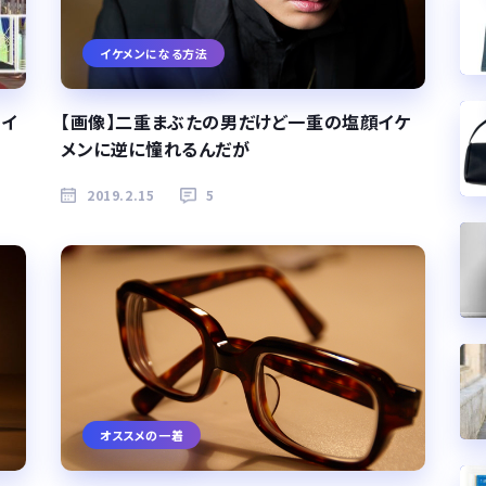
イケメンになる方法
タイ
【画像】二重まぶたの男だけど一重の塩顔イケ
メンに逆に憧れるんだが
2019.2.15
5
オススメの一着