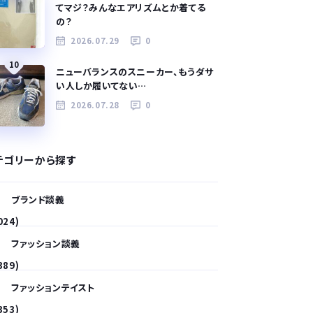
てマジ？みんなエアリズムとか着てる
の？
2026.07.29
0
10
ニューバランスのスニーカー、もうダサ
い人しか履いてない…
2026.07.28
0
テゴリーから探す
ブランド談義
024)
ファッション談義
389)
ファッションテイスト
353)