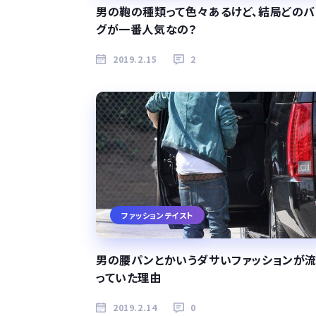
男の鞄の種類って色々あるけど、結局どのバ
グが一番人気なの？
2019.2.15
2
ファッションテイスト
男の腰パンとかいうダサいファッションが
っていた理由
2019.2.14
0