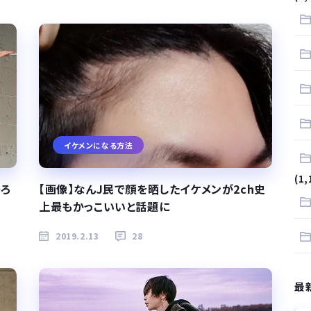
イケメンになる方法
(1,
語ろ
【画像】なんJ民で顔を晒したイケメンが2ch史
上最もかっこいいと話題に
2019.2.13
28
最