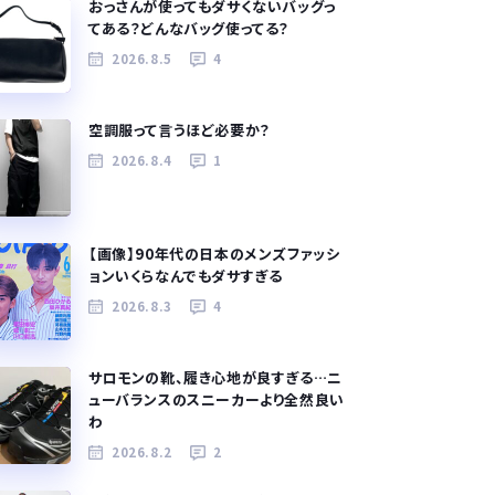
おっさんが使ってもダサくないバッグっ
てある？どんなバッグ使ってる？
2026.8.5
4
空調服って言うほど必要か？
2026.8.4
1
【画像】90年代の日本のメンズファッシ
ョンいくらなんでもダサすぎる
2026.8.3
4
サロモンの靴、履き心地が良すぎる…ニ
ューバランスのスニーカーより全然良い
わ
2026.8.2
2