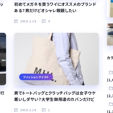
ッ
初めてメガネを買うワイにオススメのブランド
ある？男だけどオシャレ眼鏡したい
2019.2.14
4
カ
ファッションテイスト
(1,
流行
男でトートバッグとクラッチバッグは女子ウケ
(2,
悪いしダサい？大学生御用達のカバンだけど
2019.2.14
1
(1,