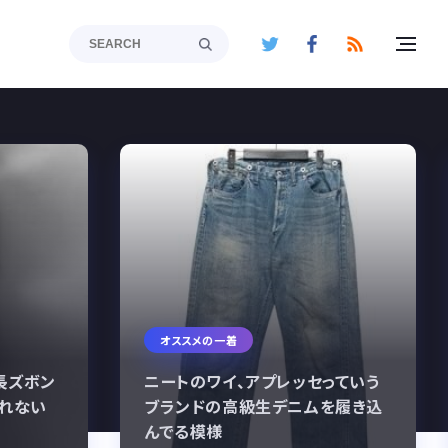
toggle
navig
オススメの一着
長ズボン
ニートのワイ、アプレッセっていう
されない
ブランドの高級生デニムを履き込
んでる模様