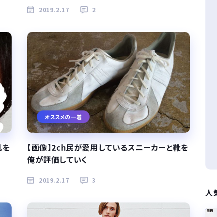
2019.2.17
2
オススメの一着
肌を
【画像】2ch民が愛用しているスニーカーと靴を
俺が評価していく
2019.2.17
3
人