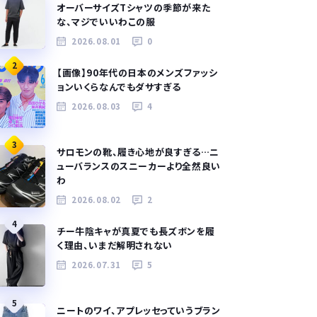
オーバーサイズTシャツの季節が来た
な、マジでいいわこの服
2026.08.01
0
2
【画像】90年代の日本のメンズファッシ
ョンいくらなんでもダサすぎる
2026.08.03
4
3
サロモンの靴、履き心地が良すぎる…ニ
ューバランスのスニーカーより全然良い
わ
2026.08.02
2
4
チー牛陰キャが真夏でも長ズボンを履
く理由、いまだ解明されない
2026.07.31
5
5
ニートのワイ、アプレッセっていうブラン