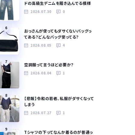
ドの高級生デニムを履き込んでる模様
2026.07.30
0
6
おっさんが使ってもダサくないバッグっ
てある？どんなバッグ使ってる？
2026.08.05
4
7
空調服って言うほど必要か？
2026.08.04
1
8
【悲報】令和の若者、私服がダサくなって
しまう
2026.07.27
1
9
Tシャツの下ってなんか着るのが普通っ