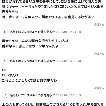
自分が憧れてる高い理想を基準にして、自分を棚に上げて他人の美
醜にギャーギャー言ったり否定したり陰口叩いたり、果てはイジメまで
行うからな
特に女に多い。男は自分の顔面弁えてるし現実見てる奴が多い
返信する
名無しはプレタポルテの夢を見るか
2021.01.22 01:18
8
痩せじゃないんだよ顎の角度がおかしい人は
舌癖悪&下顎出っ歯のコンボなんだよ
返信する
名無しはプレタポルテの夢を見るか
2021.04.05 08:58
9
>>8
わいやんけ
これどうにかしたくて試行錯誤中だわ
返信する
名無しはプレタポルテの夢を見るか
2021.04.07 13:19
10
上の人も言ってるけど、抜歯矯正でかなり変わると思うよ。顎も出て鼻