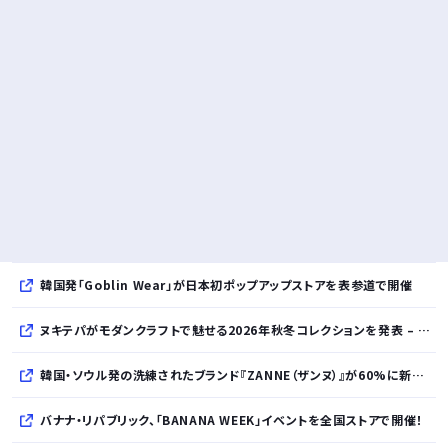
韓国発「Goblin Wear」が日本初ポップアップストアを表参道で開催
ヌキテパがモダンクラフトで魅せる2026年秋冬コレクションを発表 – インド・アムリトサルで織り上げたウールなど手仕事の美しさを現代的に昇華
韓国・ソウル発の洗練されたブランド『ZANNE（ザンヌ）』が60%に新規入店、モダン×エフォートレスなコレクションを展開
バナナ・リパブリック、「BANANA WEEK」イベントを全国ストアで開催！