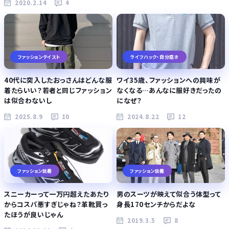
2020.2.14
4
ファッションテイスト
ライフハック・自分磨き
40代に突入したおっさんはどんな服
ワイ35歳、ファッションへの興味が
着たらいい？若者と同じファッション
なくなる…あんなに服好きだったの
は似合わないし
になぜ？
2025.8.9
10
2024.8.22
12
ファッション談義
ファッション談義
スニーカーって一万円超えたあたり
男のスーツが映えて似合う体型って
からコスパ悪すぎじゃね？革靴買っ
身長170センチからだよな
たほうが良いじゃん
2019.3.5
8