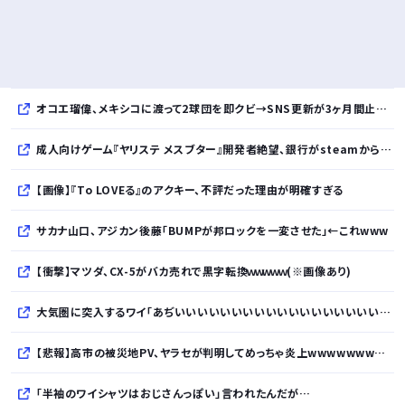
オコエ瑠偉、メキシコに渡って2球団を即クビ→SNS更新が3ヶ月間止まって消息不明に
成人向けゲーム『ヤリステ メスブター』開発者絶望、銀行がsteamからの入金を拒否→金が入ってなくても売上金額分の納税義務あり
【画像】『To LOVEる』のアクキー、不評だった理由が明確すぎる
サカナ山口、アジカン後藤「BUMPが邦ロックを一変させた」←これwww
【衝撃】マツダ、CX-5がバカ売れで黒字転換ｗｗｗｗｗ(※画像あり)
大気圏に突入するワイ「あぢいいいいいいいいいいいいいいいいいい！！！！」
【悲報】高市の被災地PV、ヤラセが判明してめっちゃ炎上wwwwwwwwwwwwwwwwwwwwwwwwwww
「半袖のワイシャツはおじさんっぽい」言われたんだが…