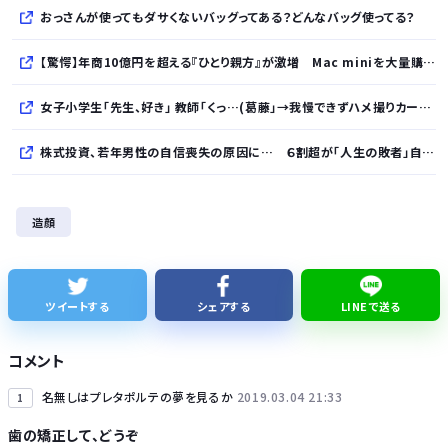
おっさんが使ってもダサくないバッグってある？どんなバッグ使ってる？
【驚愕】年商10億円を超える『ひとり親方』が激増 Mac miniを大量購入しAIを従業員に
女子小学生｢先生、好き｣ 教師｢くっ…(葛藤｣→我慢できずハメ撮りカーセックスして教員免許剥奪
株式投資、若年男性の自信喪失の原因に… ６割超が「人生の敗者」自認か
レクサスの軽トラとかどうよ
造顔
1人でタイ旅行って危ないの？
【ナゾロジー】老化をほぼ克服しても「体細胞変異」が残ればヒトの寿命は156年、数理モデルで推定
ツイートする
シェアする
LINEで送る
完全新作『八つ墓村』、金田一は尾上松也、場面写真を一挙公開！
コメント
名無しはプレタポルテの夢を見るか
2019.03.04 21:33
1
歯の矯正して、どうぞ