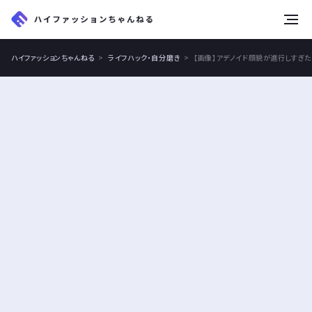
tog
nav
ハイファッションちゃんねる
ライフハック・自分磨き
【画像】アデノイド顔貌が進行しすぎ