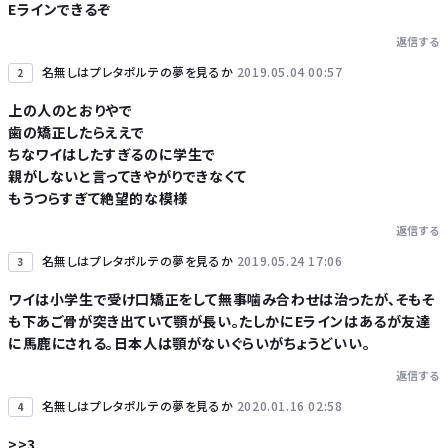
Eラインできるぞ
Powered by livedoor 相互RSS
返信する
名無しはプレタポルテの夢を見るか
2019.05.04 00:57
2
上の人のとおりやで
歯の矯正したらええで
ちなワイはしたすぎるのに学生で
親がしないと言ってきやがりできなくて
もうつらすぎて絶望的な模様
返信する
名無しはプレタポルテの夢を見るか
2019.05.24 17:06
3
ワイは小学生で受け口矯正をして無事噛み合わせは治ったが、そもそ
も下あご骨が突き出ていて顎が長い。たしかにEラインはあるが友達
に馬鹿にされる。日本人は顎がないぐらいがちょうどいい。
返信する
名無しはプレタポルテの夢を見るか
2020.01.16 02:58
4
>>3