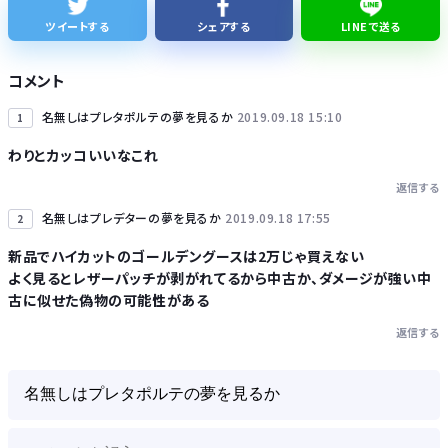
【倉庫型陳列】熊本地震でコストコの商品落下「重く受け止めております」地震大国で「高積み陳列」が心配...IKEAにも聞いた
ツイートする
シェアする
LINEで送る
全国知事会「外国人は日本人と同じ生活者で、地域の担い手。多文化共生の実現に国が責任を持って取り組むよう強く要請する」
コメント
名無しはプレタポルテの夢を見るか
2019.09.18 15:10
1
わりとカッコいいなこれ
返信する
Powered by livedoor 相互RSS
名無しはプレデターの夢を見るか
2019.09.18 17:55
2
新品でハイカットのゴールデングースは2万じゃ買えない
よく見るとレザーパッチが剥がれてるから中古か、ダメージが強い中
古に似せた偽物の可能性がある
返信する