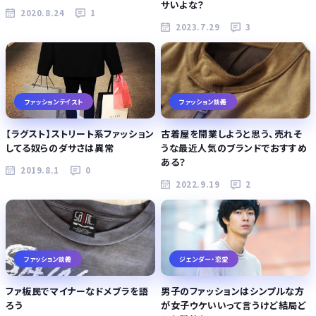
サいよな？
2020.8.24
1
2023.7.29
3
ファッションテイスト
ファッション談義
【ラグスト】ストリート系ファッション
古着屋を開業しようと思う、売れそ
してる奴らのダサさは異常
うな最近人気のブランドでおすすめ
ある？
2019.8.1
0
2022.9.19
2
ファッション談義
ジェンダー・恋愛
ファ板民でマイナーなドメブラを語
男子のファッションはシンプルな方
ろう
が女子ウケいいって言うけど結局ど