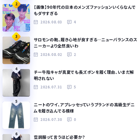
2
【画像】90年代の日本のメンズファッションいくらなんで
もダサすぎる
2026.08.03
4
3
サロモンの靴、履き心地が良すぎる…ニューバランスのス
ニーカーより全然良いわ
2026.08.02
2
4
チー牛陰キャが真夏でも長ズボンを履く理由、いまだ解
明されない
2026.07.31
5
5
ニートのワイ、アプレッセっていうブランドの高級生デニ
ムを履き込んでる模様
2026.07.30
0
6
空調服って言うほど必要か？