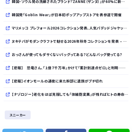
韓国・ソウル発の洗練されたブランド『ZANNE（ザンヌ）』が60%に新規入店、モダン×エフォートレスなコレクションを展開
韓国発「Goblin Wear」が日本初ポップアップストアを表参道で開催
マリメッコ プレフォール2026コレクション発表、人気パデッドジャケットの日本限定カラーも登場
ヌキテパがモダンクラフトで魅せる2026年秋冬コレクションを発表 – インド・アムリトサルで織り上げたウールなど手仕事の美しさを現代的に昇華
おっさんが使ってもダサくないバッグってある？どんなバッグ使ってる？
【悲報】 恐竜さん、「１億７千万年」かけて「累計到達点ゼロ」と判明………
【悲報】イオンモールの通夜に来た幹部に遺族がブチ切れ
【ナゾロジー】老化をほぼ克服しても「体細胞変異」が残ればヒトの寿命は156年、数理モデルで推定
完全新作『八つ墓村』、金田一は尾上松也、場面写真を一挙公開！
スニーカー
清水アキラの息子・清水良太郎さん死去で、落語家・柳家小はだが「いじめ」「暴行」被害告発