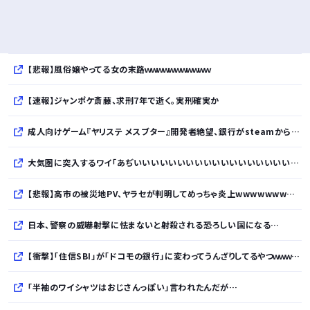
【悲報】風俗嬢やってる女の末路ｗｗｗｗｗｗｗｗｗｗｗ
【速報】ジャンポケ斎藤、求刑7年で逝く。実刑確実か
成人向けゲーム『ヤリステ メスブター』開発者絶望、銀行がsteamからの入金を拒否→金が入ってなくても売上金額分の納税義務あり
大気圏に突入するワイ「あぢいいいいいいいいいいいいいいいいいい！！！！」
【悲報】高市の被災地PV、ヤラセが判明してめっちゃ炎上wwwwwwwwwwwwwwwwwwwwwwwwwww
日本、警察の威嚇射撃に怯まないと射殺される恐ろしい国になる…
【衝撃】「住信SBI」が「ドコモの銀行」に変わってうんざりしてるやつｗｗｗｗｗ
「半袖のワイシャツはおじさんっぽい」言われたんだが…