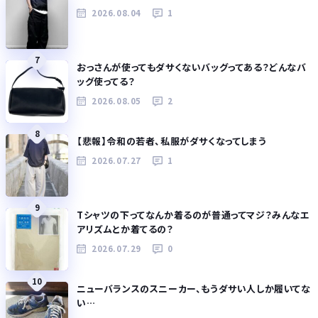
2026.08.04
1
7
おっさんが使ってもダサくないバッグってある？どんなバ
ッグ使ってる？
2026.08.05
2
8
【悲報】令和の若者、私服がダサくなってしまう
2026.07.27
1
9
Tシャツの下ってなんか着るのが普通ってマジ？みんなエ
アリズムとか着てるの？
2026.07.29
0
10
ニューバランスのスニーカー、もうダサい人しか履いてな
い…