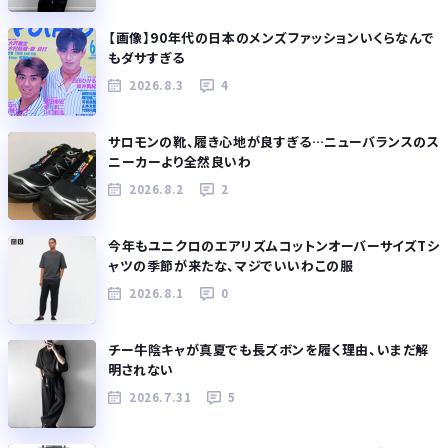
【画像】90年代の日本のメンズファッションいくらなんで
もダサすぎる
2026.8.3
4
サロモンの靴、履き心地が良すぎる…ニューバランスのス
ニーカーより全然良いわ
2026.8.2
2
今年もユニクロのエアリズムコットンオーバーサイズTシ
ャツの季節が来たな、マジでいいわこの服
2026.8.1
0
チー牛陰キャが真夏でも長ズボンを履く理由、いまだ解
明されない
2026.7.31
5