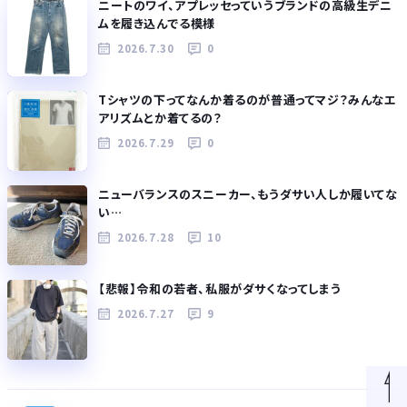
ニートのワイ、アプレッセっていうブランドの高級生デニ
ムを履き込んでる模様
2026.7.30
0
Tシャツの下ってなんか着るのが普通ってマジ？みんなエ
アリズムとか着てるの？
2026.7.29
0
ニューバランスのスニーカー、もうダサい人しか履いてな
い…
2026.7.28
10
【悲報】令和の若者、私服がダサくなってしまう
2026.7.27
9