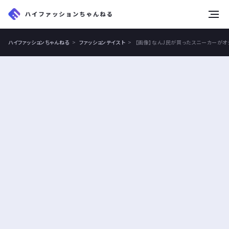
tog
nav
ハイファッションちゃんねる
ファッションテイスト
【画像】なんJ民が買ったスニーカーが