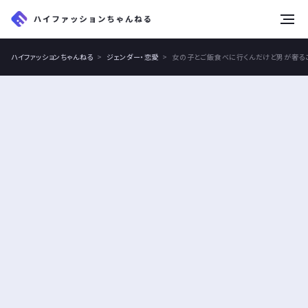
tog
nav
ハイファッションちゃんねる
ジェンダー・恋愛
女の子とご飯食べに行くんだけど男が奢る