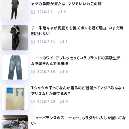
ャツの季節が来たな、マジでいいわこの服
2026.8.1
0
チー牛陰キャが真夏でも長ズボンを履く理由、いまだ解
明されない
2026.7.31
5
ニートのワイ、アプレッセっていうブランドの高級生デニ
ムを履き込んでる模様
2026.7.30
0
Tシャツの下ってなんか着るのが普通ってマジ？みんなエ
アリズムとか着てるの？
2026.7.29
0
ニューバランスのスニーカー、もうダサい人しか履いてな
い…