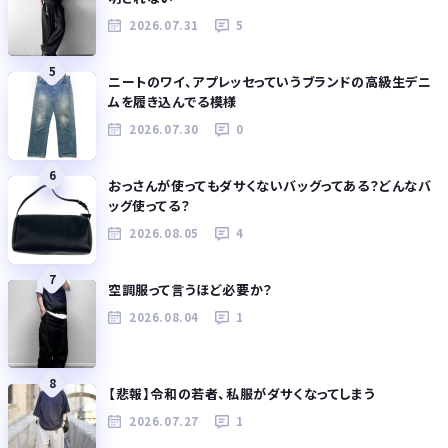
2026.07.31
5
5
ニートのワイ、アプレッセっていうブランドの高級生デニ
ムを履き込んでる模様
2026.07.30
0
6
おっさんが使ってもダサくないバッグってある？どんなバ
ッグ使ってる？
2026.08.05
4
7
空調服って言うほど必要か？
2026.08.04
1
8
【悲報】令和の若者、私服がダサくなってしまう
2026.07.27
1