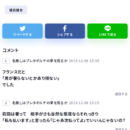
レクサスの軽トラとかどうよ
彼氏彼女
1人でタイ旅行って危ないの？
【ナゾロジー】老化をほぼ克服しても「体細胞変異」が残ればヒトの寿命は156年、数理モデルで推定
ツイートする
シェアする
LINEで送る
完全新作『八つ墓村』、金田一は尾上松也、場面写真を一挙公開！
コメント
名無しはプレタポルテの夢を見るか
2019.12.06 23:35
1
フランスだと
「男が奢らないとかあり得ない」
Powered by livedoor 相互RSS
でした
返信する
名無しはプレタポルテの夢を見るか
2019.12.08 23:15
2
初回は奢って 相手がさも当然な態度ならそれっきり
「私も払います」と言ったら「じゃあ次払ってよ」でいいんじゃないの？
返信する