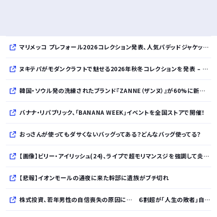
マリメッコ プレフォール2026コレクション発表、人気パデッドジャケットの日本限定カラーも登場
ヌキテパがモダンクラフトで魅せる2026年秋冬コレクションを発表 – インド・アムリトサルで織り上げたウールなど手仕事の美しさを現代的に昇華
韓国・ソウル発の洗練されたブランド『ZANNE（ザンヌ）』が60%に新規入店、モダン×エフォートレスなコレクションを展開
バナナ・リパブリック、「BANANA WEEK」イベントを全国ストアで開催！
おっさんが使ってもダサくないバッグってある？どんなバッグ使ってる？
【画像】ビリー・アイリッシュ(24)、ライブで超モリマンスジを強調して炎上ｗｗｗｗｗｗｗｗ
【悲報】イオンモールの通夜に来た幹部に遺族がブチ切れ
株式投資、若年男性の自信喪失の原因に… ６割超が「人生の敗者」自認か