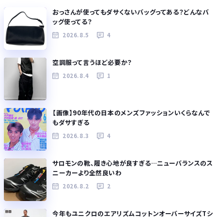
おっさんが使ってもダサくないバッグってある？どんなバ
ッグ使ってる？
2026.8.5
4
空調服って言うほど必要か？
2026.8.4
1
【画像】90年代の日本のメンズファッションいくらなんで
もダサすぎる
2026.8.3
4
サロモンの靴、履き心地が良すぎる…ニューバランスのス
ニーカーより全然良いわ
2026.8.2
2
今年もユニクロのエアリズムコットンオーバーサイズTシ