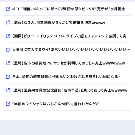
オコエ瑠偉、メキシコに渡って2球団を即クビ→SNS更新が3ヶ月間止まって消息不明に
【悲報】女さん、熊本地震がきっかけで離婚を決意ｗｗｗｗｗ
【画像】ビリー・アイリッシュ(24)、ライブで超モリマンスジを強調して炎上ｗｗｗｗｗｗｗｗ
大気圏に突入するワイ「あぢいいいいいいいいいいいいいいいいいい！！！！」
【悲報】高市の被災地PV、ヤラセが判明してめっちゃ炎上wwwwwwwwwwwwwwwwwwwwwwwwwww
日本、警察の威嚇射撃に怯まないと射殺される恐ろしい国になる…
【悲報】国民栄誉賞の記念品に「高市早苗」と彫ってあって炎上wwwwwwwwwwwwwwwwww
「半袖のワイシャツはおじさんっぽい」言われたんだが…
10万とかする靴履いてる若者wwwwwwwwwww..
【悲報】柄付きのワイシャツにこういう靴を履いてるサラリーマンはダサい扱いされるらしい…。お前らも気をつけろ