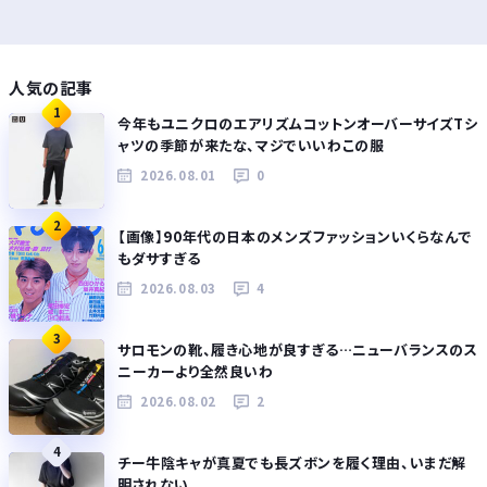
人気の記事
1
今年もユニクロのエアリズムコットンオーバーサイズTシ
ャツの季節が来たな、マジでいいわこの服
2026.08.01
0
2
【画像】90年代の日本のメンズファッションいくらなんで
もダサすぎる
2026.08.03
4
3
サロモンの靴、履き心地が良すぎる…ニューバランスのス
ニーカーより全然良いわ
2026.08.02
2
4
チー牛陰キャが真夏でも長ズボンを履く理由、いまだ解
明されない