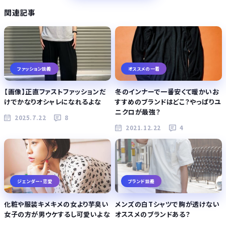
関連記事
ファッション談義
オススメの一着
【画像】正直ファストファッションだ
冬のインナーで一番安くて暖かいお
けでかなりオシャレになれるよな
すすめのブランドはどこ？やっぱりユ
ニクロが最強？
2025.7.22
8
2021.12.22
4
ジェンダー・恋愛
ブランド談義
化粧や服装キメキメの女より芋臭い
メンズの白Tシャツで胸が透けない
女子の方が男ウケするし可愛いよな
オススメのブランドある？