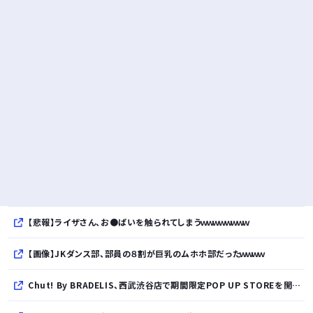
【悲報】ライザさん、お●ぱいを触られてしまうｗｗｗｗｗｗｗｗ
【画像】JKダンス部、部員の８割が巨乳のムホホ部だったｗｗｗｗ
Chut! By BRADELIS、西武渋谷店で期間限定POP UP STOREを開催！全商品展開＆新作10%OFFの特別な6日間