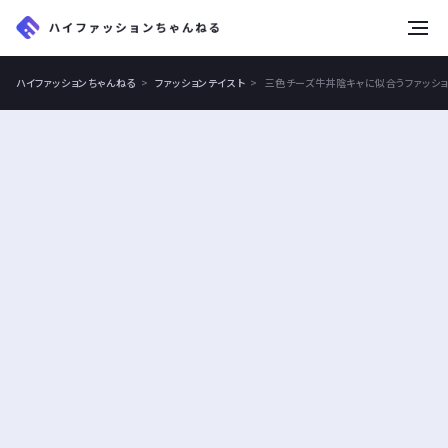
tog
nav
ハイファッションちゃんねる
ファッションテイスト
三色チーズ牛丼陰キャに似合うファッショ