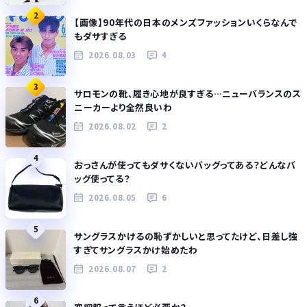
2
【画像】90年代の日本のメンズファッションいくらなんで
もダサすぎる
2026.08.03
4
3
サロモンの靴、履き心地が良すぎる…ニューバランスのス
ニーカーより全然良いわ
2026.08.02
2
4
おっさんが使ってもダサくないバッグってある？どんなバ
ッグ使ってる？
2026.08.05
6
5
サングラスかけるの恥ずかしいと思ってたけど、日差し強
すぎてサングラスかけ始めたわ
2026.08.07
2
6