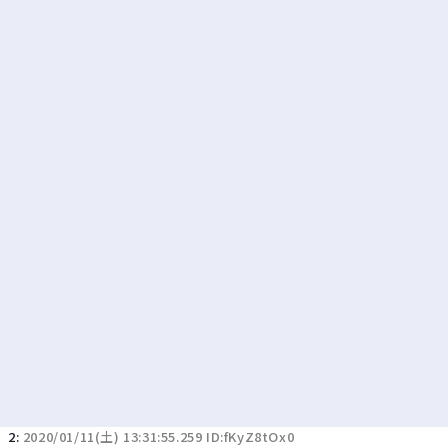
若者の腕時計離れが深刻 時間を見るだけならもはや腕時計がいらない
Powered by livedoor 相互RSS
2:
2020/01/11(土) 13:31:55.259 ID:fKyZ8tOx0