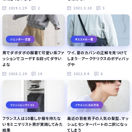
2019.1.29
2
2021.3.20
3
ジェンダー・恋愛
オススメの一着
男でダボダボの服着て可愛い系ファ
ワイ、夏のカバンの正解を見つけて
ッションでコーデする奴ってダサい
しまう…アークテリクスのボディバッ
よな
グや
2020.2.24
10
2022.6.6
8
ファッションテイスト
イケメンになる方法
フランス人は10着しか服を持たな
最近の若者男子の人気の髪型、マッ
いをミニマリスト男が実践してみた
シュとセンターパートの二択になっ
結果
てしまう