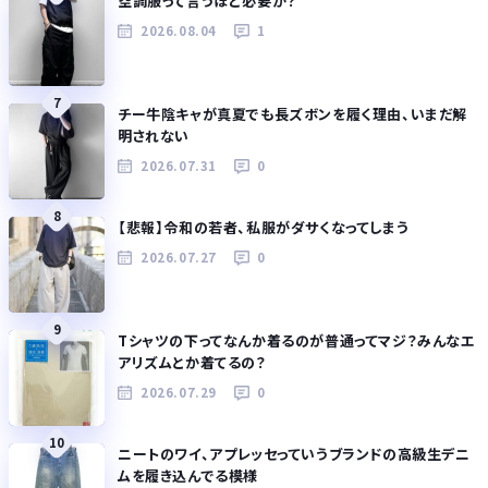
空調服って言うほど必要か？
2026.08.04
1
7
チー牛陰キャが真夏でも長ズボンを履く理由、いまだ解
明されない
2026.07.31
0
8
【悲報】令和の若者、私服がダサくなってしまう
2026.07.27
0
9
Tシャツの下ってなんか着るのが普通ってマジ？みんなエ
アリズムとか着てるの？
2026.07.29
0
10
ニートのワイ、アプレッセっていうブランドの高級生デニ
ムを履き込んでる模様