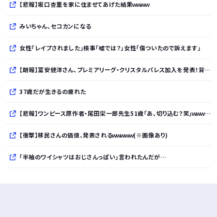
【悲報】坂口杏里を家に住ませてあげた結果ｗｗｗｗ
みいちゃん、セコカンになる
女性「レイプされました」検事「嘘では？」女性「傷ついたので訴えます」
【朗報】冨安健洋さん、プレミアリーグ・クリスタルパレス加入を発表！背番号17「望んでいた場所」ｗｗｗｗｗｗｗｗｗｗ
37歳だが生きるの疲れた
【悲報】ワンピース原作者・尾田栄一郎先生51歳「あ、切り込む？笑」ｗｗｗｗｗｗｗｗｗｗ
【衝撃】移民さんの価値、発表されるｗｗｗｗｗ(※画像あり)
「半袖のワイシャツはおじさんっぽい」言われたんだが…
10万とかする靴履いてる若者wwwwwwwwwww..
【悲報】柄付きのワイシャツにこういう靴を履いてるサラリーマンはダサい扱いされるらしい…。お前らも気をつけろ