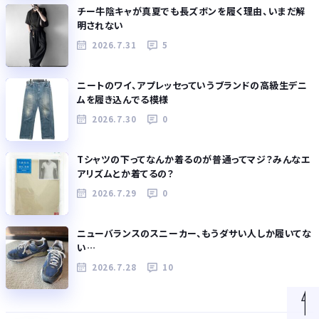
チー牛陰キャが真夏でも長ズボンを履く理由、いまだ解
明されない
2026.7.31
5
ニートのワイ、アプレッセっていうブランドの高級生デニ
ムを履き込んでる模様
2026.7.30
0
Tシャツの下ってなんか着るのが普通ってマジ？みんなエ
アリズムとか着てるの？
2026.7.29
0
ニューバランスのスニーカー、もうダサい人しか履いてな
い…
2026.7.28
10