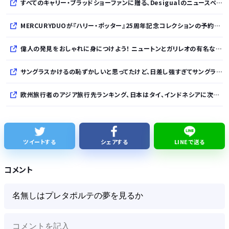
すべてのキャリー・ブラッドショーファンに贈る、Desigualのニュースペーパープリントコレクション
MERCURYDUOが『ハリー・ポッター』25周年記念コレクションの予約を開始
偉人の発見をおしゃれに身につけよう！ ニュートンとガリレオの有名な発見をモチーフにした、クールタッチTシャツ＆トートバッグが発売されました【QurioStore】
サングラスかけるの恥ずかしいと思ってたけど、日差し強すぎてサングラスかけ始めたわ
欧州旅行者のアジア旅行先ランキング、日本はタイ、インドネシアに次いで3位ランクイン アゴダ調べ
サウジ・パキスタン・トルコ３カ国、相互防衛協定締結
佐藤二朗、妻から33年目に初めて「ハグでもしてみっか」→「君と生きてきて、本当に良かったです」と感激
ツイートする
シェアする
LINEで送る
「あずみ」とかいう漫画読んだんやけど、何で山で修行しただけの子供達があんなに強いんや
コメント
【知ってた】中国製ルーター20機種にバックドア 外部から完全制御