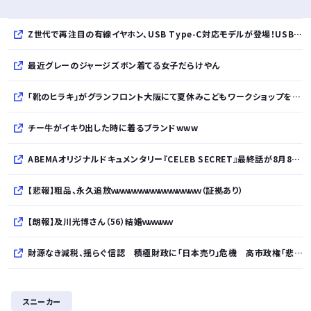
Z世代で再注目の有線イヤホン、USB Type-C対応モデルが登場！USB-A変換アダプター付属で幅広いデバイスに対応
最近グレーのジャージズボン着てる女子だらけやん
「靴のヒラキ」がグランフロント大阪にて夏休みこどもワークショップを開催！親子で楽しむ靴デコレーション体験や足の計測会
チー牛がイキり出した時に着るブランドwww
ABEMAオリジナルドキュメンタリー『CELEB SECRET』最終話が8月8日放送、MC指原莉乃、満島真之介らがコメント
【悲報】粗品、永久追放ｗｗｗｗｗｗｗｗｗｗｗｗｗｗｗ（証拠あり）
【朗報】及川光博さん（56）結婚ｗｗｗｗｗ
財源なき減税、揺らぐ信認 積極財政に「日本売り」危機 高市政権「悲願」に固執
【では世界の一流は？】仕事終わりにホットミルクを飲むのは三流。瞑想するのは二流
スニーカー