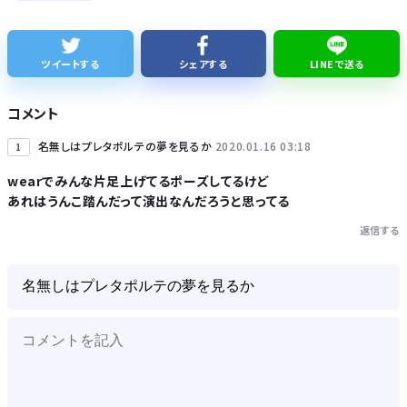
【朗報】スティーブ・ジョブズ、鎌倉仏教を発明する
琵琶湖三市同時花火大会、開催中止を発表 場所時刻不明・許可なし・交通整理なし・市が関与否定
ツイートする
シェアする
LINEで送る
【グラボ】物がありません返金は今後あり得ると思ってるのでサブの用意はしておこうな
コメント
名無しはプレタポルテの夢を見るか
2020.01.16 03:18
1
wearでみんな片足上げてるポーズしてるけど
あれはうんこ踏んだって演出なんだろうと思ってる
Powered by livedoor 相互RSS
返信する