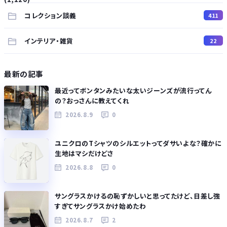
コレクション談義
411
インテリア・雑貨
22
最新の記事
最近ってボンタンみたいな太いジーンズが流行ってん
の？おっさんに教えてくれ
2026.8.9
0
ユニクロのTシャツのシルエットってダサいよな？確かに
生地はマシだけどさ
2026.8.8
0
サングラスかけるの恥ずかしいと思ってたけど、日差し強
すぎてサングラスかけ始めたわ
2026.8.7
2