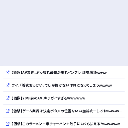
【緊急】AV業界、ぶっ壊れ最強が現れインフレ 環境崩壊ｗｗｗｗ
ワイ、「着衣おっばい」でしか抜けない体質になってしまうｗｗｗｗｗ
【画像】20年前のAV、キチガイすぎるwwwwww
【激怒】ゲーム業界は決定ボタンの位置をいい加減統一しろやｗｗｗｗｗｗｗｗｗｗ
【困惑】このラーメン＋半チャーハン＋餃子にいくら払える？ｗｗｗｗｗｗｗｗｗｗ