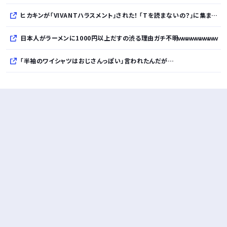
ヒカキンが「VIVANTハラスメント」された！ 「Tを読まないの？」に集まった「読めて当然」マウント
日本人がラーメンに1000円以上だすの渋る理由ガチ不明ｗｗｗｗｗｗｗｗｗ
「半袖のワイシャツはおじさんっぽい」言われたんだが…
10万とかする靴履いてる若者wwwwwwwwwww..
【悲報】柄付きのワイシャツにこういう靴を履いてるサラリーマンはダサい扱いされるらしい…。お前らも気をつけろ
若者の腕時計離れが深刻 時間を見るだけならもはや腕時計がいらない
Powered by livedoor 相互RSS