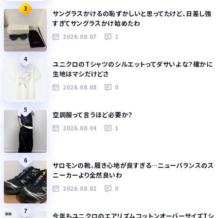
3
サングラスかけるの恥ずかしいと思ってたけど、日差し強
すぎてサングラスかけ始めたわ
2026.08.07
2
4
ユニクロのTシャツのシルエットってダサいよな？確かに
生地はマシだけどさ
2026.08.08
0
5
空調服って言うほど必要か？
2026.08.04
1
6
サロモンの靴、履き心地が良すぎる…ニューバランスのス
ニーカーより全然良いわ
2026.08.02
0
7
今年もユニクロのエアリズムコットンオーバーサイズTシ