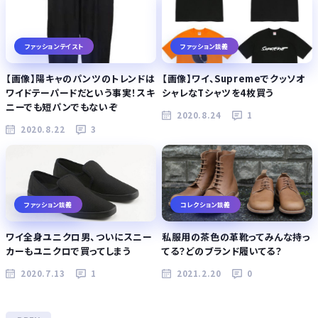
ファッションテイスト
ファッション談義
【画像】陽キャのパンツのトレンドは
【画像】ワイ、Supremeでクッソオ
ワイドテーパードだという事実！スキ
シャレなTシャツを4枚買う
ニーでも短パンでもないぞ
2020.8.24
1
2020.8.22
3
ファッション談義
コレクション談義
ワイ全身ユニクロ男、ついにスニー
私服用の茶色の革靴ってみんな持っ
カーもユニクロで買ってしまう
てる？どのブランド履いてる？
2020.7.13
1
2021.2.20
0