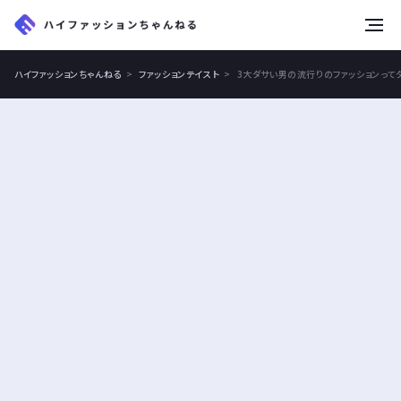
tog
nav
ハイファッションちゃんねる
ファッションテイスト
3大ダサい男の流行りのファッションって