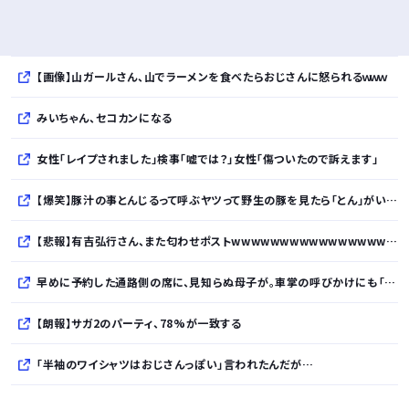
【画像】山ガールさん、山でラーメンを食べたらおじさんに怒られるｗｗｗ
みいちゃん、セコカンになる
女性「レイプされました」検事「嘘では？」女性「傷ついたので訴えます」
【爆笑】豚汁の事とんじるって呼ぶヤツって野生の豚を見たら「とん」がいるって言うの？ｗｗｗｗｗｗｗｗｗｗ
【悲報】有吉弘行さん、また匂わせポストwwwwwwwwwwwwwwwwwwwwwwwwwww
早めに予約した通路側の席に、見知らぬ母子が。車掌の呼びかけにも「目を閉じて無視」して居座られました。無理やり奪われた席は、結局“やったもん勝ち”になっ...
【朗報】サガ2のパーティ、78%が一致する
「半袖のワイシャツはおじさんっぽい」言われたんだが…
10万とかする靴履いてる若者wwwwwwwwwww..