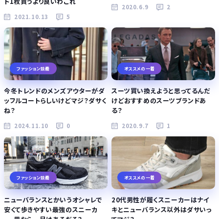
ト1枚買うより良いわこれ
2020.6.9
2
2021.10.13
5
ファッション談義
オススメの一着
今冬トレンドのメンズアウターがダ
スーツ買い換えようと思ってるんだ
ッフルコートらしいけどマジ？ダサく
けどおすすめのスーツブランドあ
ね？
る？
2024.11.10
0
2020.9.7
1
ファッション談義
オススメの一着
ニューバランスとかいうオシャレで
20代男性が履くスニーカーはナイ
安くて歩きやすい最強のスニーカ
キとニューバランス以外はダサいっ