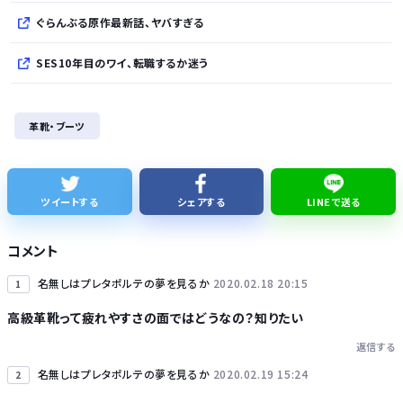
ぐらんぶる原作最新話、ヤバすぎる
SES10年目のワイ、転職するか迷う
WindowsってCopilotってAI押してるの？必要ないんだけど
革靴・ブーツ
このパソコン買おうか迷ってるから背中を刺してくれｗｗｗ
【韓国悲報】「THE NORTH FACE」の人気が低下
ツイートする
シェアする
LINEで送る
【熊本地震】発生後に居酒屋店内から温泉が吹き出す ← これ前触れじゃね？
コメント
名無しはプレタポルテの夢を見るか
2020.02.18 20:15
1
高級革靴って疲れやすさの面ではどうなの？知りたい
返信する
Powered by livedoor 相互RSS
名無しはプレタポルテの夢を見るか
2020.02.19 15:24
2