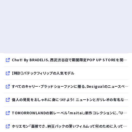
Chut! By BRADELIS、西武渋谷店で期間限定POP UP STOREを開催！全商品展開＆新作10%OFFの特別な6日間
【時計】パテックフィリップの人気モデル
すべてのキャリー・ブラッドショーファンに贈る、Desigualのニュースペーパープリントコレクション
偉人の発見をおしゃれに身につけよう！ ニュートンとガリレオの有名な発見をモチーフにした、クールタッチTシャツ＆トートバッグが発売されました【QurioStore】
TOMORROWLANDの新レーベル「maitai」新作コレクションに、「UNDYED」の素材が採用
ホリエモン「面接でさ、納豆パックの薄いフィルムって何のために入っていの？って聞くわけ」