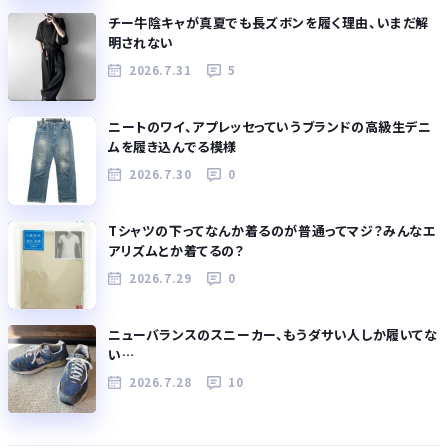
チー牛陰キャが真夏でも長ズボンを履く理由、いまだ解
明されない
2026.7.31
5
ニートのワイ、アプレッセっていうブランドの高級生デニ
ムを履き込んでる模様
2026.7.30
0
Tシャツの下ってなんか着るのが普通ってマジ？みんなエ
アリズムとか着てるの？
2026.7.29
0
ニューバランスのスニーカー、もうダサい人しか履いてな
い…
2026.7.28
10