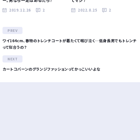
ー。男なら一足はあるだろ？
てマジ？
2019.12.26
2
2022.8.25
2
ワイ164cm、春物のトレンチコートが着たくて咽び泣く…低身長男でもトレンチ
って似合うの？
カートコバーンのグランジファッションってかっこいいよな