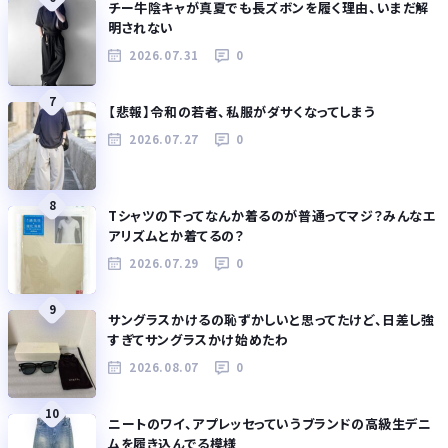
チー牛陰キャが真夏でも長ズボンを履く理由、いまだ解
明されない
2026.07.31
0
7
【悲報】令和の若者、私服がダサくなってしまう
2026.07.27
0
8
Tシャツの下ってなんか着るのが普通ってマジ？みんなエ
アリズムとか着てるの？
2026.07.29
0
9
サングラスかけるの恥ずかしいと思ってたけど、日差し強
すぎてサングラスかけ始めたわ
2026.08.07
0
10
ニートのワイ、アプレッセっていうブランドの高級生デニ
ムを履き込んでる模様