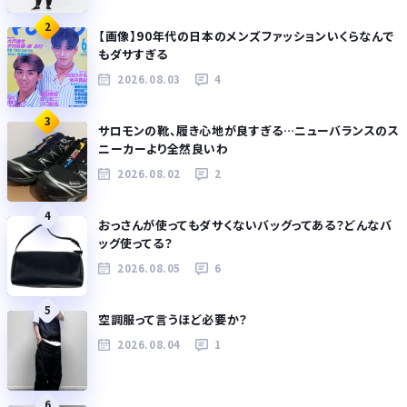
2
【画像】90年代の日本のメンズファッションいくらなんで
もダサすぎる
2026.08.03
4
3
サロモンの靴、履き心地が良すぎる…ニューバランスのス
ニーカーより全然良いわ
2026.08.02
2
4
おっさんが使ってもダサくないバッグってある？どんなバ
ッグ使ってる？
2026.08.05
6
5
空調服って言うほど必要か？
2026.08.04
1
6