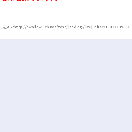
元スレ:http://swallow.5ch.net/test/read.cgi/livejupiter/1582003963/