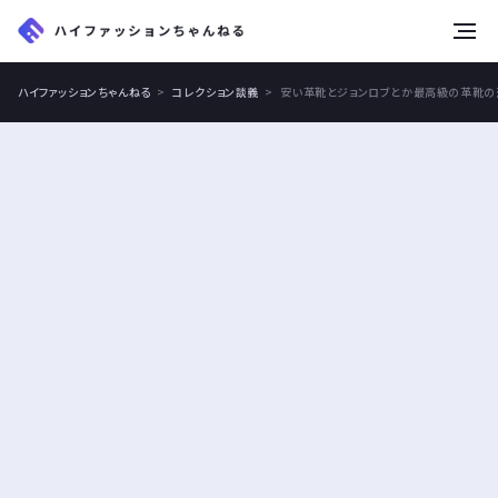
tog
nav
ハイファッションちゃんねる
コレクション談義
安い革靴とジョンロブとか最高級の革靴の