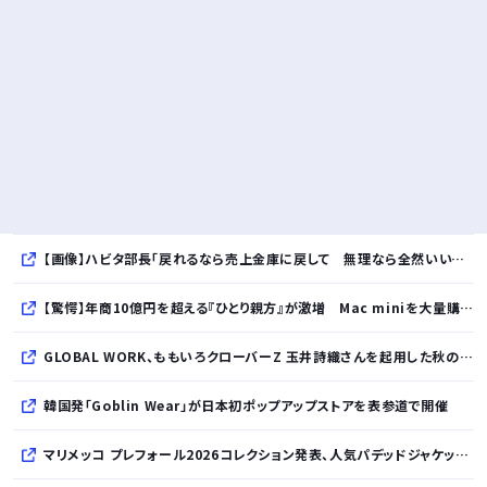
【画像】ハビタ部長「戻れるなら売上金庫に戻して 無理なら全然いいです イオンが戻って良いって言わなきゃ入ったらダメです」
【驚愕】年商10億円を超える『ひとり親方』が激増 Mac miniを大量購入しAIを従業員に
GLOBAL WORK、ももいろクローバーZ 玉井詩織さんを起用した秋のLOOK BOOKを先行公開
韓国発「Goblin Wear」が日本初ポップアップストアを表参道で開催
マリメッコ プレフォール2026コレクション発表、人気パデッドジャケットの日本限定カラーも登場