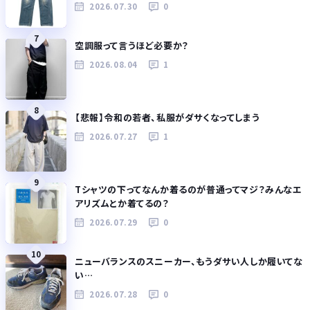
2026.07.30
0
7
空調服って言うほど必要か？
2026.08.04
1
8
【悲報】令和の若者、私服がダサくなってしまう
2026.07.27
1
9
Tシャツの下ってなんか着るのが普通ってマジ？みんなエ
アリズムとか着てるの？
2026.07.29
0
10
ニューバランスのスニーカー、もうダサい人しか履いてな
い…
2026.07.28
0