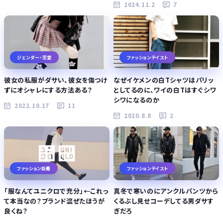
2024.11.2
7
ジェンダー・恋愛
ファッションテイスト
彼女の私服がダサい、彼女を傷つけ
なぜイケメンの白Tシャツはパリッ
ずにオシャレにする方法ある？
としてるのに、ワイの白Tはすぐシワ
シワになるのか
2022.10.17
11
2020.8.8
2
ファッション談義
ファッションテイスト
「服なんてユニクロで充分」←これっ
真冬で寒いのにアンクルパンツから
て本当なの？ブランド混ぜたほうが
くるぶし見せコーデしてる男ダサす
良くね？
ぎだろ