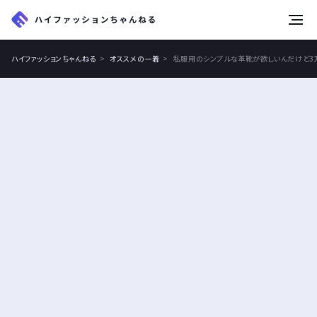
tog
nav
ハイファッションちゃんねる
オススメの一着
私服用のシンプルな革靴が欲しいんだけど3