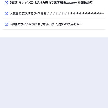
【衝撃】マツダ、CX-5がバカ売れで黒字転換ｗｗｗｗｗ(※画像あり)
大気圏に突入するワイ「あぢいいいいいいいいいいいいいいいいいい！！！！」
「半袖のワイシャツはおじさんっぽい」言われたんだが…
10万とかする靴履いてる若者wwwwwwwwwww..
【悲報】柄付きのワイシャツにこういう靴を履いてるサラリーマンはダサい扱いされるらしい…。お前らも気をつけろ
若者の腕時計離れが深刻 時間を見るだけならもはや腕時計がいらない
Powered by livedoor 相互RSS