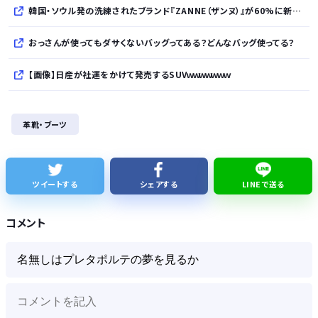
韓国・ソウル発の洗練されたブランド『ZANNE（ザンヌ）』が60%に新規入店、モダン×エフォートレスなコレクションを展開
おっさんが使ってもダサくないバッグってある？どんなバッグ使ってる？
【画像】日産が社運をかけて発売するSUVｗｗｗｗｗｗｗ
株式投資、若年男性の自信喪失の原因に… ６割超が「人生の敗者」自認か
革靴・ブーツ
レクサスの軽トラとかどうよ
1人でタイ旅行って危ないの？
ツイートする
シェアする
LINEで送る
【ナゾロジー】老化をほぼ克服しても「体細胞変異」が残ればヒトの寿命は156年、数理モデルで推定
コメント
Powered by livedoor 相互RSS