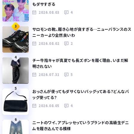
もダサすぎる
2026.08.03
4
3
サロモンの靴、履き心地が良すぎる…ニューバランスのス
ニーカーより全然良いわ
2026.08.02
2
4
チー牛陰キャが真夏でも長ズボンを履く理由、いまだ解
明されない
2026.07.31
5
5
おっさんが使ってもダサくないバッグってある？どんなバ
ッグ使ってる？
2026.08.05
4
6
ニートのワイ、アプレッセっていうブランドの高級生デニ
ムを履き込んでる模様