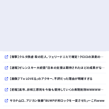
【衝撃】クルタ族虐 殺の犯人、ツェリードニヒで確定！クロロの演劇のせいで2人も無駄死ににwwww
【速報】ゼレンスキー大統領「日本の支援は期待されたほどの成果がない」WWWWWWWWWWW
【画像】『To LOVEる』のアクキー、不評だった理由が明確すぎる
【悲報】高市、非核三原則を今後も堅持していくの表現削除WWWWWWWWWWWWWWWWWWWWWWWWWWWWWWWWWWWWWWWWWW
サカナ山口、アジカン後藤「BUMPが邦ロックを一変させた」←これwww