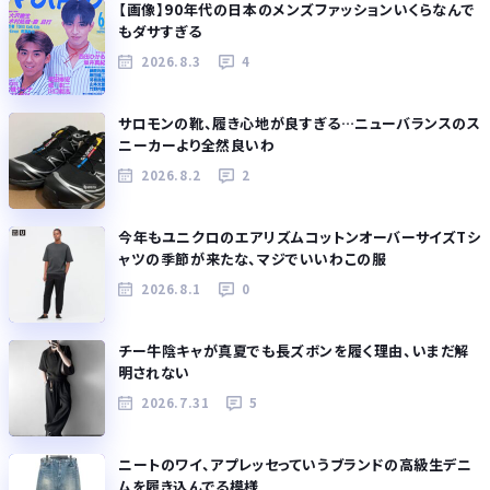
【画像】90年代の日本のメンズファッションいくらなんで
もダサすぎる
2026.8.3
4
サロモンの靴、履き心地が良すぎる…ニューバランスのス
ニーカーより全然良いわ
2026.8.2
2
今年もユニクロのエアリズムコットンオーバーサイズTシ
ャツの季節が来たな、マジでいいわこの服
2026.8.1
0
チー牛陰キャが真夏でも長ズボンを履く理由、いまだ解
明されない
2026.7.31
5
ニートのワイ、アプレッセっていうブランドの高級生デニ
ムを履き込んでる模様