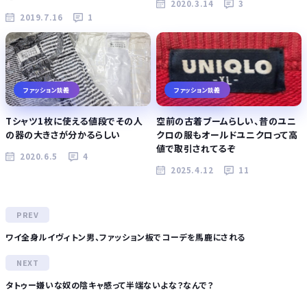
2020.3.14
3
2019.7.16
1
ファッション談義
ファッション談義
Tシャツ1枚に使える値段でその人
空前の古着ブームらしい、昔のユニ
の器の大きさが分かるらしい
クロの服もオールドユニクロって高
値で取引されてるぞ
2020.6.5
4
2025.4.12
11
ワイ全身ルイヴィトン男、ファッション板でコーデを馬鹿にされる
タトゥー嫌いな奴の陰キャ感って半端ないよな？なんで？