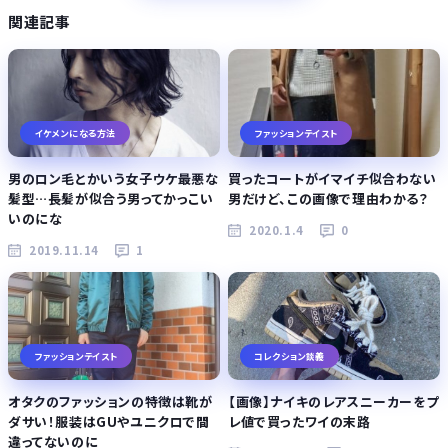
関連記事
イケメンになる方法
ファッションテイスト
男のロン毛とかいう女子ウケ最悪な
買ったコートがイマイチ似合わない
髪型…長髪が似合う男ってかっこい
男だけど、この画像で理由わかる？
いのにな
2020.1.4
0
2019.11.14
1
ファッションテイスト
コレクション談義
オタクのファッションの特徴は靴が
【画像】ナイキのレアスニーカーをプ
ダサい！服装はGUやユニクロで間
レ値で買ったワイの末路
違ってないのに