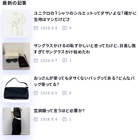
最新の記事
ユニクロのTシャツのシルエットってダサいよな？確かに
生地はマシだけどさ
2026.8.8
0
サングラスかけるの恥ずかしいと思ってたけど、日差し強
すぎてサングラスかけ始めたわ
2026.8.7
2
おっさんが使ってもダサくないバッグってある？どんなバ
ッグ使ってる？
2026.8.5
6
空調服って言うほど必要か？
2026.8.4
1