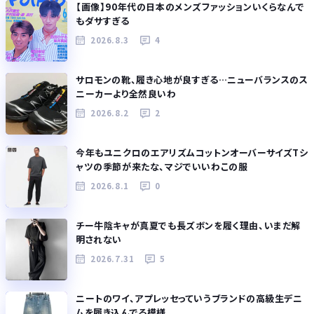
【画像】90年代の日本のメンズファッションいくらなんで
もダサすぎる
2026.8.3
4
サロモンの靴、履き心地が良すぎる…ニューバランスのス
ニーカーより全然良いわ
2026.8.2
2
今年もユニクロのエアリズムコットンオーバーサイズTシ
ャツの季節が来たな、マジでいいわこの服
2026.8.1
0
チー牛陰キャが真夏でも長ズボンを履く理由、いまだ解
明されない
2026.7.31
5
ニートのワイ、アプレッセっていうブランドの高級生デニ
ムを履き込んでる模様