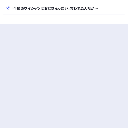
「半袖のワイシャツはおじさんっぽい」言われたんだが…
10万とかする靴履いてる若者wwwwwwwwwww..
【悲報】柄付きのワイシャツにこういう靴を履いてるサラリーマンはダサい扱いされるらしい…。お前らも気をつけろ
若者の腕時計離れが深刻 時間を見るだけならもはや腕時計がいらない
Powered by livedoor 相互RSS