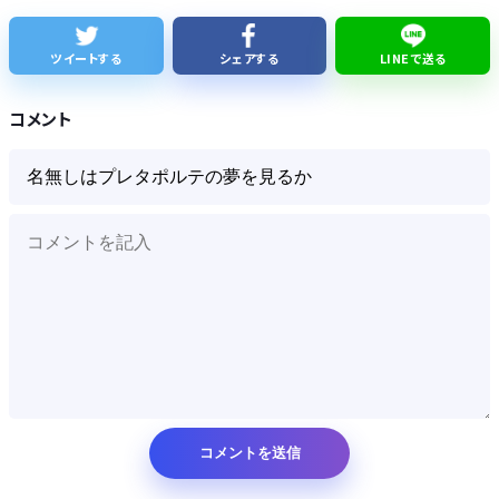
【話題】テレ東・田中瞳アナ、ロケ中の“無断撮影”に苦言「カメラを向けられることに恐怖を感じます」
ツイートする
シェアする
LINEで送る
【細胞】「小胞体」名前を変えるべき？ イメージと異なる姿、「理解に支障」
コメント
Powered by livedoor 相互RSS