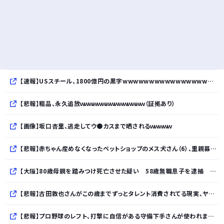
【速報】USスチール、1800億円の黒字wwwwwwwwwwwwwwwwwwwwwwww
【悲報】粗品、永久追放ｗｗｗｗｗｗｗｗｗｗｗｗｗｗｗ（証拠あり）
【画像】坂口杏里、逃走してウ●カスまで晒されるｗｗｗｗｗ
【悲報】赤ちゃん産めなくなったペットショップのメス犬さん（6）、里親募集されてしまう・・・・・・・・・
【大阪】80歳母親を踏みつけ死亡させた疑い 58歳無職息子を逮捕 13～14年前から2人暮らし「介護疲れで日常的に暴行」
【悲報】古田敦也さんがこの歳までずっとタレント消費されてる現実、ヤバない？ｗｗｗｗｗｗｗｗｗｗ
【悲報】プロ野球のレフト、打撃に自信がある守備下手さんが使われまくるｗｗｗｗｗｗｗｗｗｗ