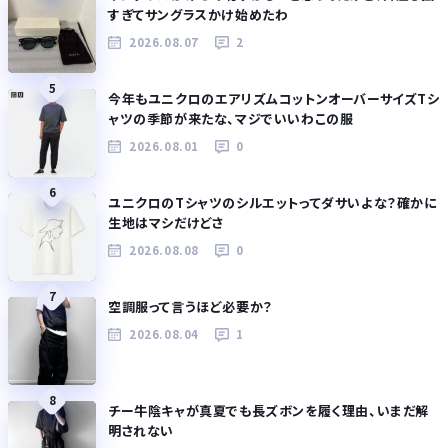
すぎてサングラスかけ始めたわ
2026.08.07
2
5
今年もユニクロのエアリズムコットンオーバーサイズTシ
ャツの季節が来たな、マジでいいわこの服
2026.08.01
0
6
ユニクロのTシャツのシルエットってダサいよな？確かに
生地はマシだけどさ
2026.08.08
0
7
空調服って言うほど必要か？
2026.08.04
1
8
チー牛陰キャが真夏でも長ズボンを履く理由、いまだ解
明されない