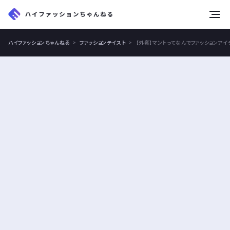
tog
nav
ハイファッションちゃんねる
ファッションテイスト
【外套】マントってなんでファッションア