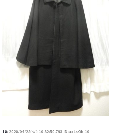
10:
2020/04/28(火) 10:32:50.793 ID:uxLsOkl10