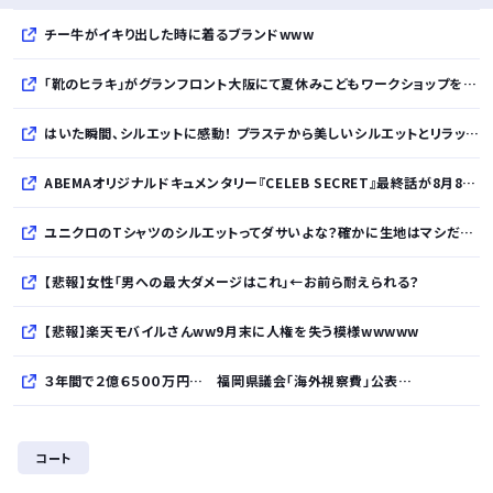
チー牛がイキり出した時に着るブランドwww
「靴のヒラキ」がグランフロント大阪にて夏休みこどもワークショップを開催！親子で楽しむ靴デコレーション体験や足の計測会
はいた瞬間、シルエットに感動！ プラステから美しいシルエットとリラックス感を両立したタックワイドパンツが登場
ABEMAオリジナルドキュメンタリー『CELEB SECRET』最終話が8月8日放送、MC指原莉乃、満島真之介らがコメント
ユニクロのTシャツのシルエットってダサいよな？確かに生地はマシだけどさ
【悲報】女性「男への最大ダメージはこれ」←お前ら耐えられる？
【悲報】楽天モバイルさんww9月末に人権を失う模様wwwww
３年間で２億６５００万円… 福岡県議会「海外視察費」公表…
BYDの軽EV「ラッコ」受注が700台超 7月販売は125台
コート
久しく、ルートインや東横インのような高級ホテルに止まってない。快活で激安パンと納豆を食べてしまう