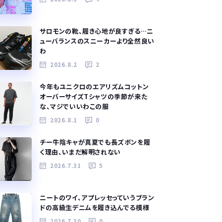
サロモンの靴、履き心地が良すぎる…ニ
ューバランスのスニーカーより全然良い
わ
2026.8.2
2
今年もユニクロのエアリズムコットン
オーバーサイズTシャツの季節が来た
な、マジでいいわこの服
2026.8.1
0
チー牛陰キャが真夏でも長ズボンを履
く理由、いまだ解明されない
2026.7.31
5
ニートのワイ、アプレッセっていうブラン
ドの高級生デニムを履き込んでる模様
2026.7.30
0