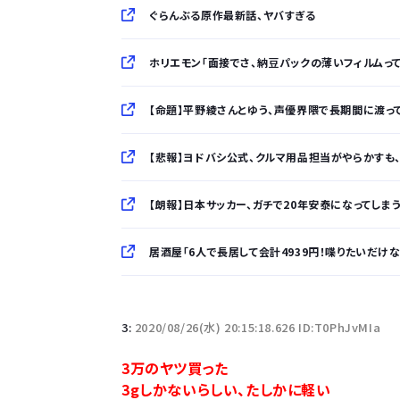
ぐらんぶる原作最新話、ヤバすぎる
ホリエモン「面接でさ、納豆パックの薄いフィルムっ
【命題】平野綾さんとゆう、声優界隈で長期間に渡って
【悲報】ヨドバシ公式、クルマ用品担当がやらかすも、炎
【朗報】日本サッカー、ガチで20年安泰になってしまうｗ
居酒屋「6人で長居して会計4939円！喋りたいだけ
「半袖のワイシャツはおじさんっぽい」言われたんだ
3:
2020/08/26(水) 20:15:18.626 ID:T0PhJvMIa
10万とかする靴履いてる若者wwwwwwwwwww.
3万のヤツ買った
3gしかないらしい、たしかに軽い
【悲報】柄付きのワイシャツにこういう靴を履いてる