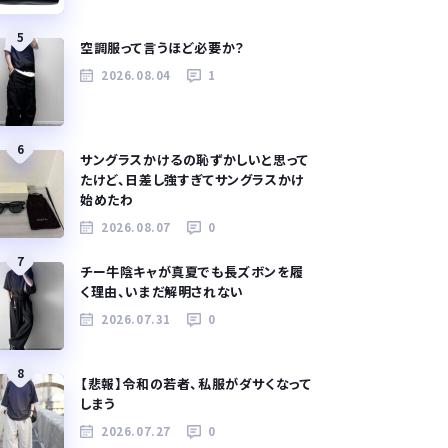
5
空調服って言うほど必要か？
2026.08.04
1
6
サングラスかけるの恥ずかしいと思って
たけど、日差し強すぎてサングラスかけ
始めたわ
2026.08.07
0
7
チー牛陰キャが真夏でも長ズボンを履
く理由、いまだ解明されない
2026.07.31
0
8
【悲報】令和の若者、私服がダサくなって
しまう
2026.07.27
0