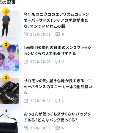
気の記事
1
今年もユニクロのエアリズムコットン
オーバーサイズTシャツの季節が来た
な、マジでいいわこの服
2026.08.01
0
2
【画像】90年代の日本のメンズファッシ
ョンいくらなんでもダサすぎる
2026.08.03
4
3
サロモンの靴、履き心地が良すぎる…ニ
ューバランスのスニーカーより全然良い
わ
2026.08.02
2
4
おっさんが使ってもダサくないバッグっ
てある？どんなバッグ使ってる？
2026.08.05
6