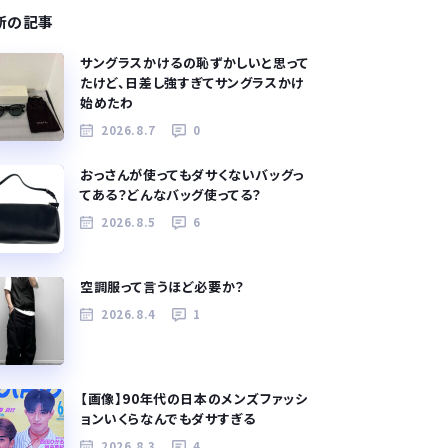
新の記事
サングラスかけるの恥ずかしいと思って
たけど、日差し強すぎてサングラスかけ
始めたわ
2026.8.7
0
おっさんが使ってもダサくないバッグっ
てある？どんなバッグ使ってる？
2026.8.5
6
空調服って言うほど必要か？
2026.8.4
1
【画像】90年代の日本のメンズファッシ
ョンいくらなんでもダサすぎる
2026.8.3
4