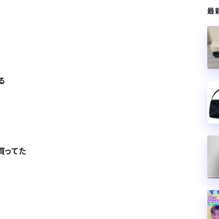
最
る
買ってた