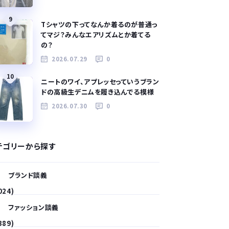
9
Tシャツの下ってなんか着るのが普通っ
てマジ？みんなエアリズムとか着てる
の？
2026.07.29
0
10
ニートのワイ、アプレッセっていうブラン
ドの高級生デニムを履き込んでる模様
2026.07.30
0
テゴリーから探す
ブランド談義
024)
ファッション談義
389)