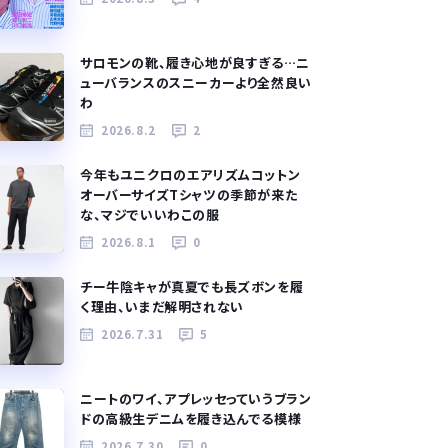
サロモンの靴、履き心地が良すぎる…ニ
ューバランスのスニーカーより全然良い
わ
2026.8.2
2
今年もユニクロのエアリズムコットン
オーバーサイズTシャツの季節が来た
な、マジでいいわこの服
2026.8.1
0
チー牛陰キャが真夏でも長ズボンを履
く理由、いまだ解明されない
2026.7.31
5
ニートのワイ、アプレッセっていうブラン
ドの高級生デニムを履き込んでる模様
2026.7.30
0