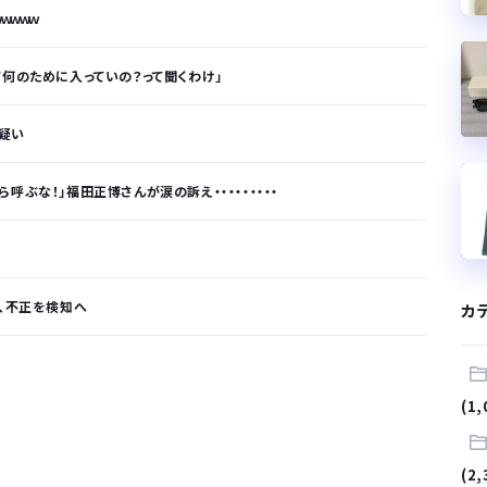
ｗｗｗｗ
て何のために入っていの？って聞くわけ」
だ疑い
ぶな！」福田正博さんが涙の訴え・・・・・・・・・
析、不正を検知へ
カ
が…
(1,
.
(2,
サラリーマンはダサい扱いされるらしい…。お前らも気をつけろ