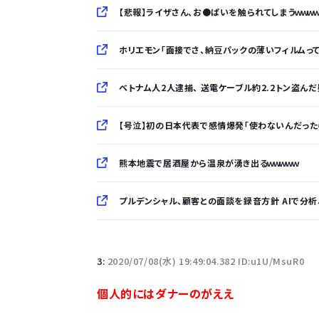
【悲報】ライザさん、お●ぱいを触られてしまうｗｗｗｗ
ホリエモン「面接でさ、納豆パックの薄いフィルムっ
ベトナム人2人逮捕、 送電ケーブル約2.2トン盗ん
【号泣】初の日本代表で感情爆発「使わないんだったら呼
熊本地震で居酒屋から温泉が湧き出るｗｗｗｗｗ
プルデンシャル、顧客との面談を録音方針 AIで分
「半袖のワイシャツはおじさんっぽい」言われたんだ
3:
2020/07/08(水) 19:49:04.382 ID:u1U/MsuR0
10万とかする靴履いてる若者wwwwwwwwwww.
個人的にはダナーのがええ
【悲報】柄付きのワイシャツにこういう靴を履いてる