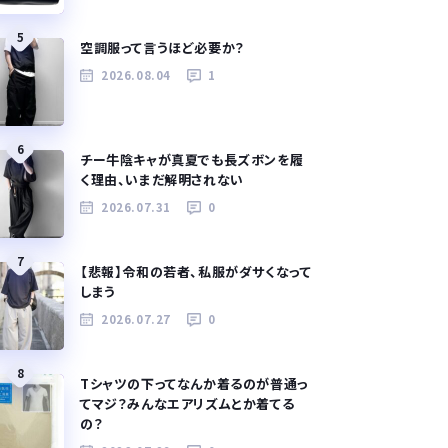
5
空調服って言うほど必要か？
2026.08.04
1
6
チー牛陰キャが真夏でも長ズボンを履
く理由、いまだ解明されない
2026.07.31
0
7
【悲報】令和の若者、私服がダサくなって
しまう
2026.07.27
0
8
Tシャツの下ってなんか着るのが普通っ
てマジ？みんなエアリズムとか着てる
の？