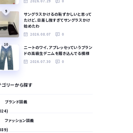
2026.07.29
0
9
サングラスかけるの恥ずかしいと思って
たけど、日差し強すぎてサングラスかけ
始めたわ
2026.08.07
0
10
ニートのワイ、アプレッセっていうブラン
ドの高級生デニムを履き込んでる模様
2026.07.30
0
テゴリーから探す
ブランド談義
024)
ファッション談義
389)