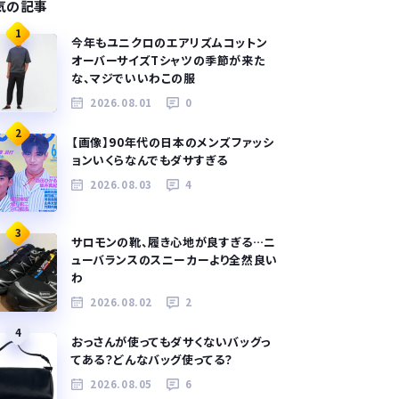
気の記事
1
今年もユニクロのエアリズムコットン
オーバーサイズTシャツの季節が来た
な、マジでいいわこの服
2026.08.01
0
2
【画像】90年代の日本のメンズファッシ
ョンいくらなんでもダサすぎる
2026.08.03
4
3
サロモンの靴、履き心地が良すぎる…ニ
ューバランスのスニーカーより全然良い
わ
2026.08.02
2
4
おっさんが使ってもダサくないバッグっ
てある？どんなバッグ使ってる？
2026.08.05
6