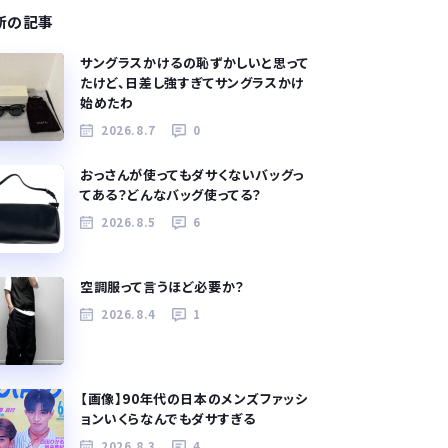
新の記事
サングラスかけるの恥ずかしいと思って
たけど、日差し強すぎてサングラスかけ
始めたわ
2026.8.7
0
おっさんが使ってもダサくないバッグっ
てある？どんなバッグ使ってる？
2026.8.5
6
空調服って言うほど必要か？
2026.8.4
1
【画像】90年代の日本のメンズファッシ
ョンいくらなんでもダサすぎる
2026.8.3
4