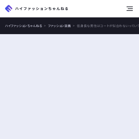
tog
nav
ハイファッションちゃんねる
ファッション談義
低身長な男性はコートが似合わないってい