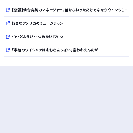
【悲報】仙台育英のマネージャー、首をひねっただけでなぜかウインクしたことにされてしまうｗｗｗ
好きなアメリカのミュージシャン
・∀・どようび～ つめたいおやつ
「半袖のワイシャツはおじさんっぽい」言われたんだが…
10万とかする靴履いてる若者wwwwwwwwwww..
【悲報】柄付きのワイシャツにこういう靴を履いてるサラリーマンはダサい扱いされるらしい…。お前らも気をつけろ
若者の腕時計離れが深刻 時間を見るだけならもはや腕時計がいらない
Powered by livedoor 相互RSS