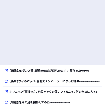
【画像】JKダンス部、部員の８割が巨乳のムホホ部だったｗｗｗｗ
【衝撃】ワイのパッパ、会社でナンバーツーになった結果ｗｗｗｗｗｗｗｗｗｗ
ホリエモン「面接でさ、納豆パックの薄いフィルムって何のために入っていの？って聞くわけ」
【朗報】自分の足を撮影してみたｗｗｗｗｗｗｗｗｗｗ