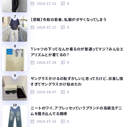
2026.07.31
0
7
【悲報】令和の若者、私服がダサくなってしまう
2026.07.27
0
8
Tシャツの下ってなんか着るのが普通ってマジ？みんなエ
アリズムとか着てるの？
2026.07.29
0
9
サングラスかけるの恥ずかしいと思ってたけど、日差し強
すぎてサングラスかけ始めたわ
2026.08.07
0
10
ニートのワイ、アプレッセっていうブランドの高級生デニ
ムを履き込んでる模様
2026.07.30
0