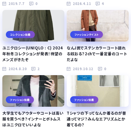
2019.7.7
0
2026.4.11
4
コレクション談義
ファッションテイスト
ユニクロシー(UNIQLO : C) 2024
なんJ民でステンカラーコート語れ
年秋冬コレクションが発表！待望の
る奴おる？2chで一番定番のコート
メンズがきたぞ
だよな
2024.8.20
2
2019.10.12
0
ファッション談義
ファッション談義
大学生でもアウターやコートは高い
Tシャツの下ってなんか着るのが普
服を買うべき？インナーとボトムス
通ってマジ？みんなエアリズムとか
はユニクロでいいよな
着てるの？