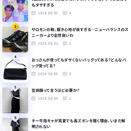
もダサすぎる
2026.08.03
4
3
サロモンの靴、履き心地が良すぎる…ニューバランスのス
ニーカーより全然良いわ
2026.08.02
2
4
おっさんが使ってもダサくないバッグってある？どんなバ
ッグ使ってる？
2026.08.05
6
5
空調服って言うほど必要か？
2026.08.04
1
6
チー牛陰キャが真夏でも長ズボンを履く理由、いまだ解
明されない