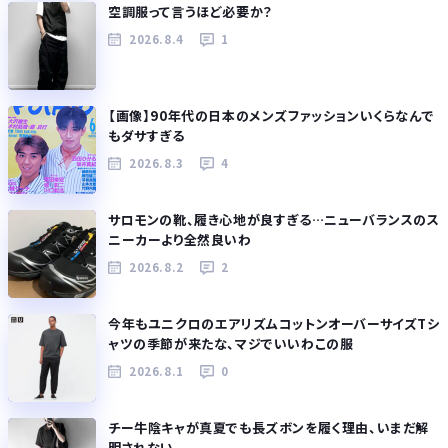
空調服って言うほど必要か？
2026.8.4
1
【画像】90年代の日本のメンズファッションいくらなんで
もダサすぎる
2026.8.3
4
サロモンの靴、履き心地が良すぎる…ニューバランスのス
ニーカーより全然良いわ
2026.8.2
2
今年もユニクロのエアリズムコットンオーバーサイズTシ
ャツの季節が来たな、マジでいいわこの服
2026.8.1
0
チー牛陰キャが真夏でも長ズボンを履く理由、いまだ解
明されない