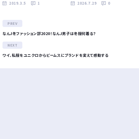
2019.3.5
1
2026.7.29
0
なんJ冬ファッション部2020！なんJ男子は冬服何着る？
ワイ、私服をユニクロからビームスにブランドを変えて感動する