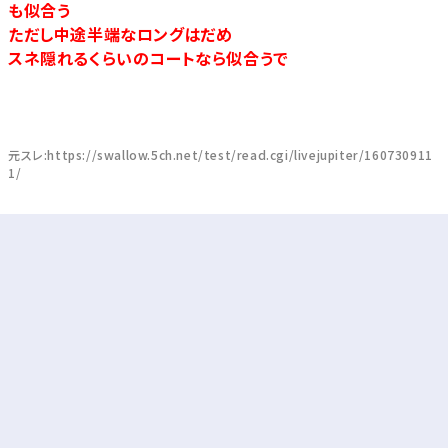
も似合う
ただし中途半端なロングはだめ
スネ隠れるくらいのコートなら似合うで
元スレ:https://swallow.5ch.net/test/read.cgi/livejupiter/160730911
1/