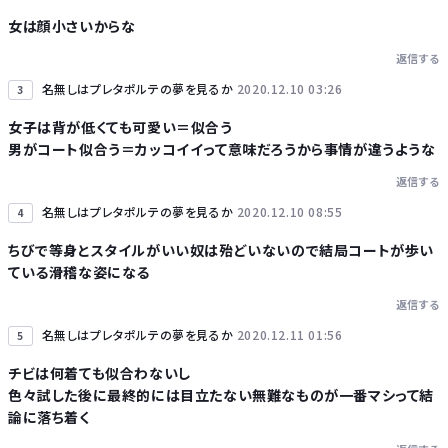
Powered by livedoor 相互RSS
女は顔小さいからな
返信する
名無しはプレタポルテの夢を見るか
2020.12.10 03:26
3
女子は背が低くても可愛い＝似合う
男がコート似合う＝カッコイイって意味だろうから事情が違うような
返信する
名無しはプレタポルテの夢を見るか
2020.12.10 08:55
4
ちびで等身とスタイルがいい奴は殆どいないので結局コートが歩い
ている滑稽な姿になる
返信する
名無しはプレタポルテの夢を見るか
2020.12.11 01:56
5
チビは何着ても似合わないし
色々試した後に最終的には目立たない無難なものが一番マシって結
論に落ち着く