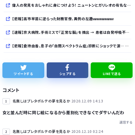
偉人の発見をおしゃれに身につけよう！ ニュートンとガリレオの有名な発見をモチーフにした、クールタッチTシャツ＆トートバッグが発売されました【QurioStore】
【悲報】高市早苗に逆らった財務官僚、異例の左遷ｗｗｗｗｗｗｗｗ
【速報】京大病院、手術ミスで『正常な脳』を摘出 → 患者は自発呼吸不可能な植物状態に
【悲報】倉持由香、息子の「自閉スペクトラム症」診断にショックで涙… 見逃していた乳幼児期のサインとは？
ミツオカ、新型スポーツカーのティザー画像「第3弾」を公開！
SES10年目のワイ、転職するか迷う
ツイートする
シェアする
LINEで送る
WindowsってCopilotってAI押してるの？必要ないんだけど
コメント
このパソコン買おうか迷ってるから背中を刺してくれｗｗｗ
名無しはプレタポルテの夢を見るか
2020.12.09 14:13
1
女と並んだ時に同じ絵になるから差別化できなくでダサいんだわ
返信する
名無しはプレタポルテの夢を見るか
2020.12.10 02:24
2