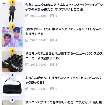
1
今年もユニクロのエアリズムコットンオーバーサイズTシ
ャツの季節が来たな、マジでいいわこの服
2026.08.01
0
2
【画像】90年代の日本のメンズファッションいくらなんで
もダサすぎる
2026.08.03
4
3
サロモンの靴、履き心地が良すぎる…ニューバランスのス
ニーカーより全然良いわ
2026.08.02
2
4
おっさんが使ってもダサくないバッグってある？どんなバ
ッグ使ってる？
2026.08.05
6
5
サングラスかけるの恥ずかしいと思ってたけど、日差し強