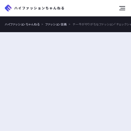
tog
nav
ハイファッションちゃんねる
ファッション談義
チ一牛がやりがちなファッション「チェックシ