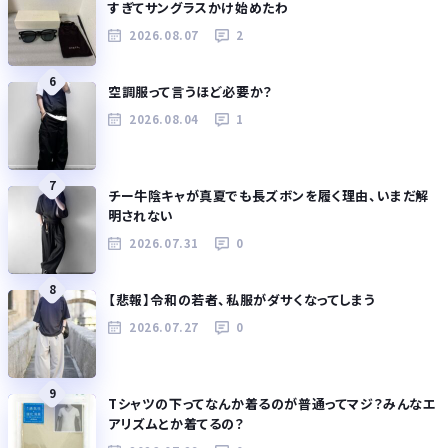
すぎてサングラスかけ始めたわ
2026.08.07
2
6
空調服って言うほど必要か？
2026.08.04
1
7
チー牛陰キャが真夏でも長ズボンを履く理由、いまだ解
明されない
2026.07.31
0
8
【悲報】令和の若者、私服がダサくなってしまう
2026.07.27
0
9
Tシャツの下ってなんか着るのが普通ってマジ？みんなエ
アリズムとか着てるの？