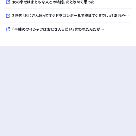
女の幸せはまともな人との結婚、だと改めて思った
Z世代「おじさん達ってすぐドラゴンボールで例えてくるでしょ？あれやめてほしい」
「半袖のワイシャツはおじさんっぽい」言われたんだが…
10万とかする靴履いてる若者wwwwwwwwwww..
【悲報】柄付きのワイシャツにこういう靴を履いてるサラリーマンはダサい扱いされるらしい…。お前らも気をつけろ
若者の腕時計離れが深刻 時間を見るだけならもはや腕時計がいらない
Powered by livedoor 相互RSS