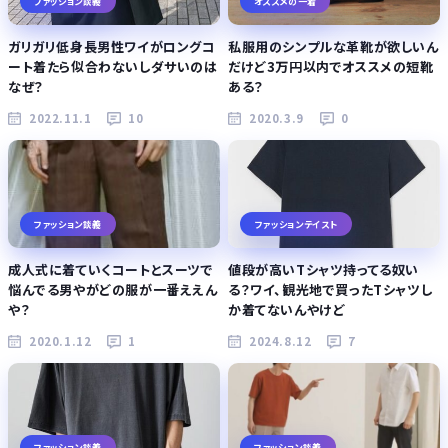
ファッション談義
オススメの一着
ガリガリ低身長男性ワイがロングコ
私服用のシンプルな革靴が欲しいん
ート着たら似合わないしダサいのは
だけど3万円以内でオススメの短靴
なぜ？
ある？
2022.11.1
10
2020.3.9
0
ファッション談義
ファッションテイスト
成人式に着ていくコートとスーツで
値段が高いTシャツ持ってる奴い
悩んでる男やがどの服が一番ええん
る？ワイ、観光地で買ったTシャツし
や？
か着てないんやけど
2020.1.12
1
2024.8.12
7
ファッション談義
ファッション談義