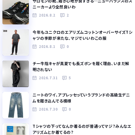
サロモンの靴、履き心地が良すぎる…ニューバランスのス
ニーカーより全然良いわ
2026.8.2
2
今年もユニクロのエアリズムコットンオーバーサイズTシ
ャツの季節が来たな、マジでいいわこの服
2026.8.1
0
チー牛陰キャが真夏でも長ズボンを履く理由、いまだ解
明されない
2026.7.31
5
ニートのワイ、アプレッセっていうブランドの高級生デニ
ムを履き込んでる模様
2026.7.30
0
Tシャツの下ってなんか着るのが普通ってマジ？みんなエ
アリズムとか着てるの？