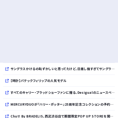
サングラスかけるの恥ずかしいと思ってたけど、日差し強すぎてサングラスかけ始めたわ
【時計】パテックフィリップの人気モデル
すべてのキャリー・ブラッドショーファンに贈る、Desigualのニュースペーパープリントコレクション
MERCURYDUOが『ハリー・ポッター』25周年記念コレクションの予約を開始
Chut! By BRADELIS、西武渋谷店で期間限定POP UP STOREを開催！全商品展開＆新作10%OFFの特別な6日間