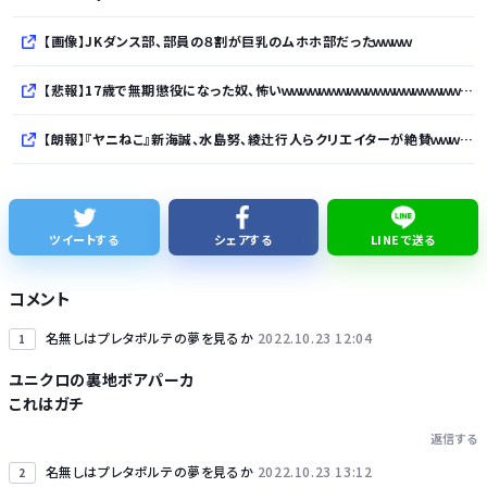
【画像】JKダンス部、部員の８割が巨乳のムホホ部だったｗｗｗｗ
【悲報】17歳で無期懲役になった奴、怖いｗｗｗｗｗｗｗｗｗｗｗｗｗｗｗｗｗｗｗｗｗｗｗｗ
【朗報】『ヤニねこ』新海誠、水島努、綾辻行人らクリエイターが絶賛ｗｗｗｗｗｗｗｗｗ
【次の覇権は？】スマホゲー倒産急増 🍙ですら続くのに…
【悲報】ワイが買ったMotorolaのスマホ、ポンコツすぎる
ツイートする
シェアする
LINEで送る
シカ「ヒマワリ全部喰った」 郡山布引風の高原まつり中止
コメント
【熊本地震】避難者の食生活、改善急務…調理できず「パン飽き飽き」断水なお３万戸超
名無しはプレタポルテの夢を見るか
2022.10.23 12:04
1
ユニクロの裏地ボアパーカ
これはガチ
返信する
名無しはプレタポルテの夢を見るか
2022.10.23 13:12
2
Powered by livedoor 相互RSS