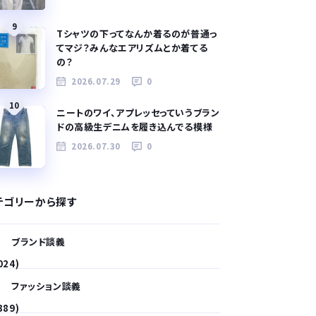
9
Tシャツの下ってなんか着るのが普通っ
てマジ？みんなエアリズムとか着てる
の？
2026.07.29
0
10
ニートのワイ、アプレッセっていうブラン
ドの高級生デニムを履き込んでる模様
2026.07.30
0
テゴリーから探す
ブランド談義
024)
ファッション談義
389)