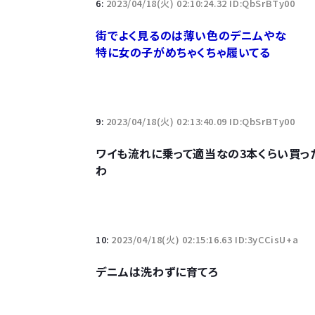
6:
2023/04/18(火) 02:10:24.32 ID:QbSrBTy00
街でよく見るのは薄い色のデニムやな
特に女の子がめちゃくちゃ履いてる
9:
2023/04/18(火) 02:13:40.09 ID:QbSrBTy00
ワイも流れに乗って適当なの3本くらい買っ
わ
10:
2023/04/18(火) 02:15:16.63 ID:3yCCisU+a
デニムは洗わずに育てろ