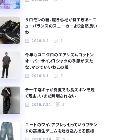
サロモンの靴、履き心地が良すぎる…ニ
ューバランスのスニーカーより全然良い
わ
2026.8.2
2
今年もユニクロのエアリズムコットン
オーバーサイズTシャツの季節が来た
な、マジでいいわこの服
2026.8.1
0
チー牛陰キャが真夏でも長ズボンを履
く理由、いまだ解明されない
2026.7.31
5
ニートのワイ、アプレッセっていうブラン
ドの高級生デニムを履き込んでる模様
2026.7.30
0