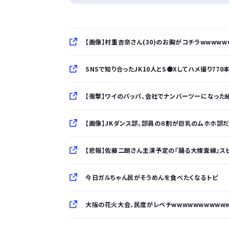
【画像】村重杏奈さん(30)のお胸がコチラwwwww
SNSで知り合ったJK10人とS●Xしてハメ撮り77
【衝撃】ワイのパッパ、会社でナンバーツーになった結果
【画像】JKダンス部、部員の８割が巨乳のムホホ部だ
【悲報】佐藤二朗さん主演予定の『踊る大捜査線』スピン
今日ガルちゃん民がそうめんを食べたくなるトピ
大阪の花火大会、民度がレベチwwwwwwwwww