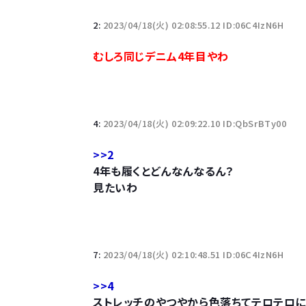
「半袖のワイシャツはおじさんっぽい」言われたんだ
2:
2023/04/18(火) 02:08:55.12 ID:06C4IzN6H
10万とかする靴履いてる若者wwwwwwwwwww.
むしろ同じデニム4年目やわ
【悲報】柄付きのワイシャツにこういう靴を履いてる
若者の腕時計離れが深刻 時間を見るだけならも
4:
2023/04/18(火) 02:09:22.10 ID:QbSrBTy00
>>2
4年も履くとどんなんなるん？
見たいわ
Powered by livedoor 相互RSS
7:
2023/04/18(火) 02:10:48.51 ID:06C4IzN6H
>>4
ストレッチのやつやから色落ちてテロテロに