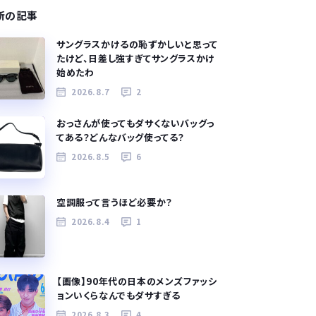
新の記事
サングラスかけるの恥ずかしいと思って
たけど、日差し強すぎてサングラスかけ
始めたわ
2026.8.7
2
おっさんが使ってもダサくないバッグっ
てある？どんなバッグ使ってる？
2026.8.5
6
空調服って言うほど必要か？
2026.8.4
1
【画像】90年代の日本のメンズファッシ
ョンいくらなんでもダサすぎる
2026.8.3
4