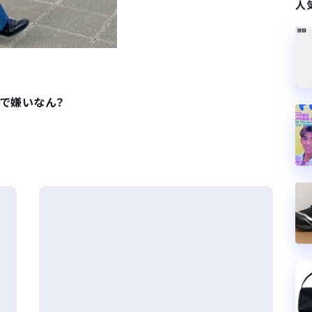
人
んで嫌いなん？