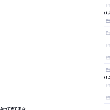
が…
(1,
.
サラリーマンはダサい扱いされるらしい…。お前らも気をつけろ
はや腕時計がいらない
(1,
なってきてるな