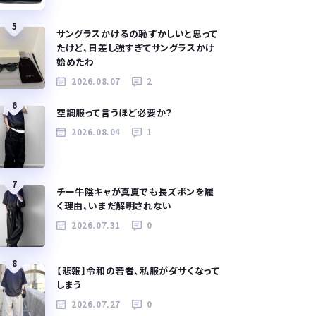
5
サングラスかけるの恥ずかしいと思って
たけど、日差し強すぎてサングラスかけ
始めたわ
2026.08.07
2
6
空調服って言うほど必要か？
2026.08.04
1
7
チー牛陰キャが真夏でも長ズボンを履
く理由、いまだ解明されない
2026.07.31
0
8
【悲報】令和の若者、私服がダサくなって
しまう
2026.07.27
0