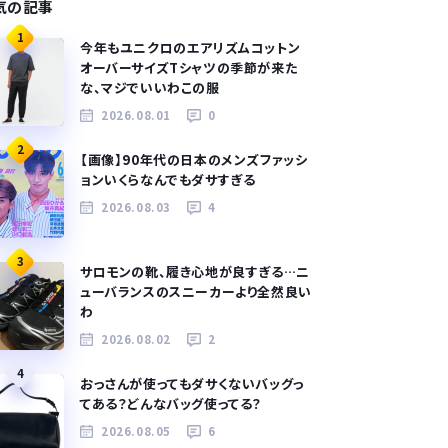
気の記事
1
今年もユニクロのエアリズムコットン
オーバーサイズTシャツの季節が来た
な、マジでいいわこの服
2026.08.01
0
2
【画像】90年代の日本のメンズファッシ
ョンいくらなんでもダサすぎる
2026.08.03
4
3
サロモンの靴、履き心地が良すぎる…ニ
ューバランスのスニーカーより全然良い
わ
2026.08.02
2
4
おっさんが使ってもダサくないバッグっ
てある？どんなバッグ使ってる？
2026.08.05
6