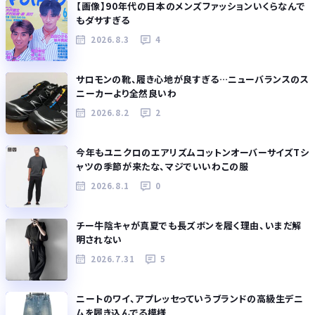
【画像】90年代の日本のメンズファッションいくらなんで
もダサすぎる
2026.8.3
4
サロモンの靴、履き心地が良すぎる…ニューバランスのス
ニーカーより全然良いわ
2026.8.2
2
今年もユニクロのエアリズムコットンオーバーサイズTシ
ャツの季節が来たな、マジでいいわこの服
2026.8.1
0
チー牛陰キャが真夏でも長ズボンを履く理由、いまだ解
明されない
2026.7.31
5
ニートのワイ、アプレッセっていうブランドの高級生デニ
ムを履き込んでる模様