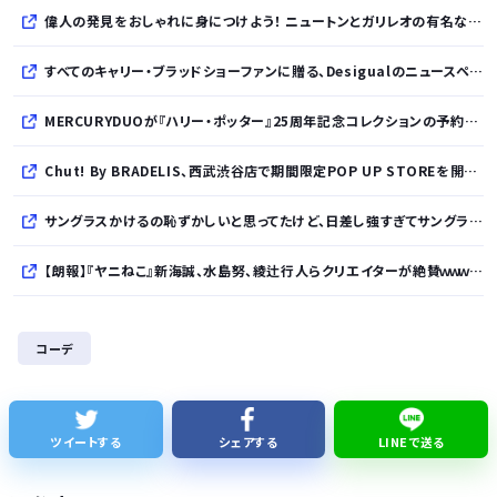
偉人の発見をおしゃれに身につけよう！ ニュートンとガリレオの有名な発見をモチーフにした、クールタッチTシャツ＆トートバッグが発売されました【QurioStore】
すべてのキャリー・ブラッドショーファンに贈る、Desigualのニュースペーパープリントコレクション
MERCURYDUOが『ハリー・ポッター』25周年記念コレクションの予約を開始
Chut! By BRADELIS、西武渋谷店で期間限定POP UP STOREを開催！全商品展開＆新作10%OFFの特別な6日間
サングラスかけるの恥ずかしいと思ってたけど、日差し強すぎてサングラスかけ始めたわ
【朗報】『ヤニねこ』新海誠、水島努、綾辻行人らクリエイターが絶賛ｗｗｗｗｗｗｗｗｗ
【次の覇権は？】スマホゲー倒産急増 🍙ですら続くのに…
コーデ
【悲報】ワイが買ったMotorolaのスマホ、ポンコツすぎる
シカ「ヒマワリ全部喰った」 郡山布引風の高原まつり中止
ツイートする
シェアする
LINEで送る
【熊本地震】避難者の食生活、改善急務…調理できず「パン飽き飽き」断水なお３万戸超