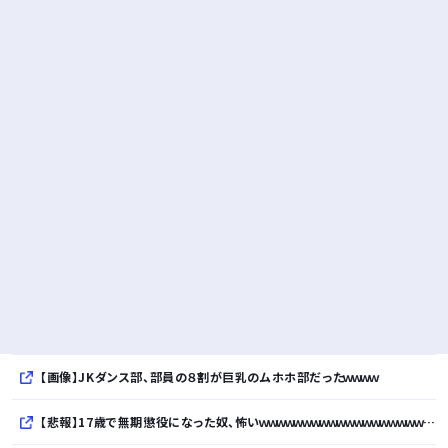
【画像】JKダンス部、部員の８割が巨乳のムホホ部だったｗｗｗｗ
【悲報】17歳で無期懲役になった奴、怖いｗｗｗｗｗｗｗｗｗｗｗｗｗｗｗｗｗｗｗｗｗｗｗｗ