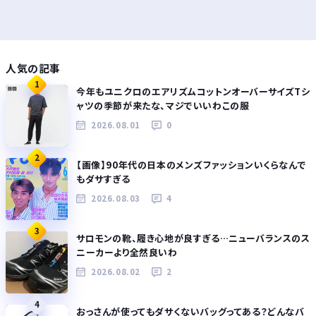
人気の記事
1
今年もユニクロのエアリズムコットンオーバーサイズTシ
ャツの季節が来たな、マジでいいわこの服
2026.08.01
0
2
【画像】90年代の日本のメンズファッションいくらなんで
もダサすぎる
2026.08.03
4
3
サロモンの靴、履き心地が良すぎる…ニューバランスのス
ニーカーより全然良いわ
2026.08.02
2
4
おっさんが使ってもダサくないバッグってある？どんなバ