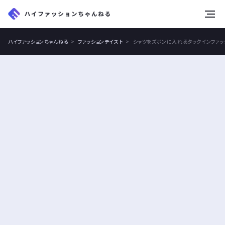
tog
nav
ハイファッションちゃんねる
ファッションテイスト
シャツをズボンに入れるタックインファッ