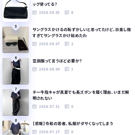
ッグ使ってる？
2026.08.05
6
5
サングラスかけるの恥ずかしいと思ってたけど、日差し強
すぎてサングラスかけ始めたわ
2026.08.07
2
6
空調服って言うほど必要か？
2026.08.04
1
7
チー牛陰キャが真夏でも長ズボンを履く理由、いまだ解
明されない
2026.07.31
0
8
【悲報】令和の若者、私服がダサくなってしまう
2026.07.27
0