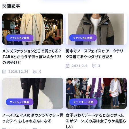
関連記事
ファッション談義
ファッション談義
メンズファッションどこで買ってる？
街中でノースフェイスかアークテリ
ZARAとかもう子供っぽいんか？25
クス着てるやつダサすぎだろ
の男やけど
2021.2.9
3
2020.12.24
0
ファッション談義
ジェンダー・恋愛
ノースフェイスのダウンジャケット買
女子いわくデートするときにボトム
ったワイ、おしゃれさんになる
スがジーンズの男は女子ウケ最悪ら
しい