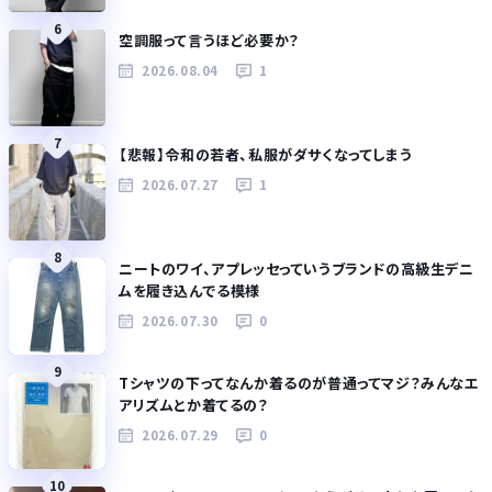
6
空調服って言うほど必要か？
2026.08.04
1
7
【悲報】令和の若者、私服がダサくなってしまう
2026.07.27
1
8
ニートのワイ、アプレッセっていうブランドの高級生デニ
ムを履き込んでる模様
2026.07.30
0
9
Tシャツの下ってなんか着るのが普通ってマジ？みんなエ
アリズムとか着てるの？
2026.07.29
0
10