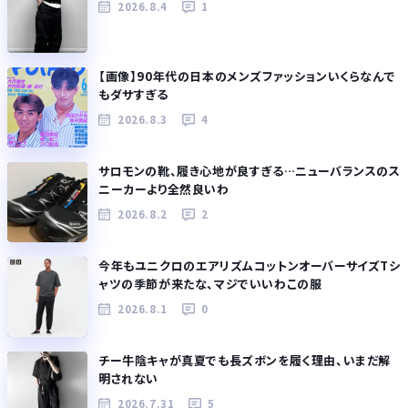
2026.8.4
1
【画像】90年代の日本のメンズファッションいくらなんで
もダサすぎる
2026.8.3
4
サロモンの靴、履き心地が良すぎる…ニューバランスのス
ニーカーより全然良いわ
2026.8.2
2
今年もユニクロのエアリズムコットンオーバーサイズTシ
ャツの季節が来たな、マジでいいわこの服
2026.8.1
0
チー牛陰キャが真夏でも長ズボンを履く理由、いまだ解
明されない
2026.7.31
5