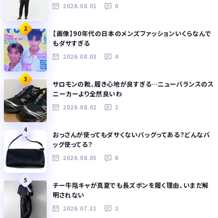
2026.08.01
0
2
【画像】90年代の日本のメンズファッションいくらなんで
もダサすぎる
2026.08.03
4
3
サロモンの靴、履き心地が良すぎる…ニューバランスのス
ニーカーより全然良いわ
2026.08.02
2
4
おっさんが使ってもダサくないバッグってある？どんなバ
ッグ使ってる？
2026.08.05
6
5
チー牛陰キャが真夏でも長ズボンを履く理由、いまだ解
明されない
2026.07.31
2