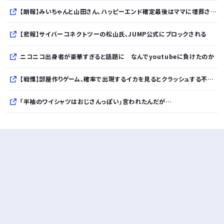
【朗報】みいちゃんと山田さん、ハッピーエンド確定最後はママに埋葬される・・・・・・・・・
【悲報】サイバーコネクトツーの松山氏、JUMP公式にブロックされる
ニコニコ出身者が豪華すぎると話題に なんでyoutubeに負けたのか
【戦慄】部屋作りゲーム、確率で出現するイカを見るとクラッシュする不具合が発生ｗｗｗｗｗｗｗｗｗｗ
「半袖のワイシャツはおじさんっぽい」言われたんだが…
10万とかする靴履いてる若者wwwwwwwwwww..
【悲報】柄付きのワイシャツにこういう靴を履いてるサラリーマンはダサい扱いされるらしい…。お前らも気をつけろ
若者の腕時計離れが深刻 時間を見るだけならもはや腕時計がいらない