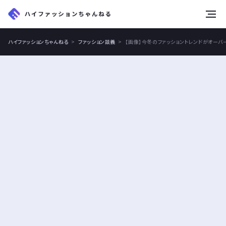
tog
nav
ハイファッションちゃんねる
ファッション談義
【画像】今冬のファッショントレンドがオーバ