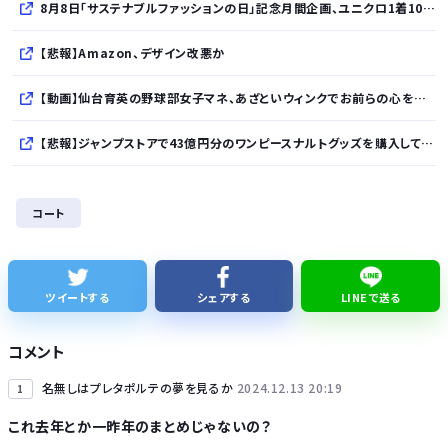
8月8日「サステナブルファッションの日」記念月間企画、ユニクロ1着100円買取保証とXプレゼントキャンペーンを実施
【悲報】Amazon、デザイン改悪か
【動画】仙台育英の野球部女子マネ、あざといウィンクでお前らの心を鷲掴みｗｗｗｗｗ
【悲報】ジャンプストアで43億円分のワンピースナルトグッズを購入してキャンセルを繰り返していた32歳女逮捕
【朗報】イオン、ポケカを「小・中学生限定販売」に 転売ヤー対策が大絶賛ｗｗｗ
コート
【衝撃】ビールだけ注ぐと倒れる！？「よなよなエール」がまさかのU字グラスを発売ｗｗｗ
【速報】れいわ新選組、「いのちの党」に党名変更
ツイートする
シェアする
LINEで送る
【悲報】Googleのエンジニア「AIで仕事がつまらなくなった」
コメント
名無しはプレタポルテの夢を見るか
2024.12.13 20:19
1
これ去年とか一昨年のまとめじゃないの？