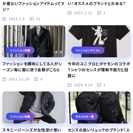
か着ないファッションアイテムってマ
い！オススメのブランドとかある？
ジ？
2022.1.21
2
2023.7.5
11
ファッション談義
ファッションテイスト
ファッションを趣味にしてる人がシ
今年のユニクロとポケモンのコラボ
ーズン毎に服に使う金額がこちら
Tシャツのセンスが理解不能だと話
題に
2021.11.19
0
2020.4.16
1
ファッション談義
オススメの一着
スキニージーンズが女性受け悪い
センスの良いリュックのブランド！人