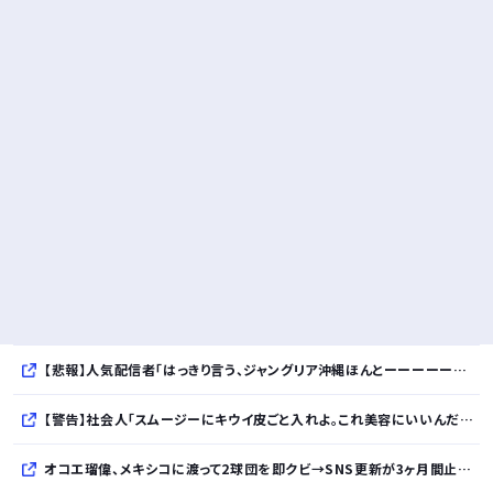
【悲報】人気配信者「はっきり言う、ジャングリア沖縄ほんとーーーーーーーーにおもんない！！！！」→炎上
【警告】社会人「スムージーにキウイ皮ごと入れよ。これ美容にいいんだよね〜」→ 結果…
オコエ瑠偉、メキシコに渡って2球団を即クビ→SNS更新が3ヶ月間止まって消息不明に