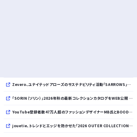
Zevero、ユナイテッドアローズのサステナビリティ活動「SARROWS」を支援。Scope 3排出量算定の効率化・精緻化を開始
「SORIN（ソリン）」2026年秋の最新コレクションカタログをWEB公開 「Paradox in Neutral」をテーマに秩序と反逆が共存する世界観を表現
YouTube登録者数47万人超のファッションデザイナーMB氏とBOODYがコラボレーション。極上の着心地を追求した別注Tシャツが8月12日発売開始
jouetie、トレンドとエッジを効かせた「2026 OUTER COLLECTION」を公開