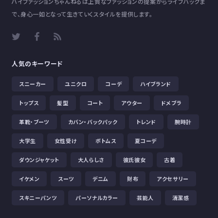
ハイファッションちゃんねるは上質なファッションの提案からライフハックま
で、身心一如となって生きていくスタイルを提供します。
人気のキーワード
スニーカー
ユニクロ
コーデ
ハイブランド
トップス
髪型
コート
アウター
ドメブラ
革靴・ブーツ
カバン・バックパック
トレンド
腕時計
大学生
女性受け
ボトムス
夏コーデ
ダウンジャケット
大人らしさ
彼氏彼女
古着
イケメン
スーツ
デニム
財布
アクセサリー
スキニーパンツ
パーソナルカラー
芸能人
清潔感