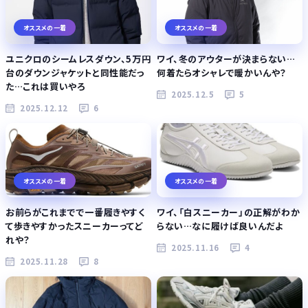
オススメの一着
オススメの一着
ユニクロのシームレスダウン、5万円
ワイ、冬のアウターが決まらない…
台のダウンジャケットと同性能だっ
何着たらオシャレで暖かいんや？
た…これは買いやろ
2025.12.5
5
2025.12.12
6
オススメの一着
オススメの一着
お前らがこれまでで一番履きやすく
ワイ、「白スニーカー」の正解がわか
て歩きやすかったスニーカーってど
らない…なに履けば良いんだよ
れや？
2025.11.16
4
2025.11.28
8