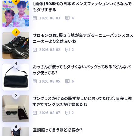
2
【画像】90年代の日本のメンズファッションいくらなんで
もダサすぎる
2026.08.03
4
3
サロモンの靴、履き心地が良すぎる…ニューバランスのス
ニーカーより全然良いわ
2026.08.02
2
4
おっさんが使ってもダサくないバッグってある？どんなバ
ッグ使ってる？
2026.08.05
6
5
サングラスかけるの恥ずかしいと思ってたけど、日差し強
すぎてサングラスかけ始めたわ
2026.08.07
2
6
空調服って言うほど必要か？