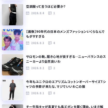
空調服って言うほど必要か？
2026.8.4
1
【画像】90年代の日本のメンズファッションいくらなんで
もダサすぎる
2026.8.3
4
サロモンの靴、履き心地が良すぎる…ニューバランスのス
ニーカーより全然良いわ
2026.8.2
2
今年もユニクロのエアリズムコットンオーバーサイズTシ
ャツの季節が来たな、マジでいいわこの服
2026.8.1
0
チー牛陰キャが真夏でも長ズボンを履く理由、いまだ解