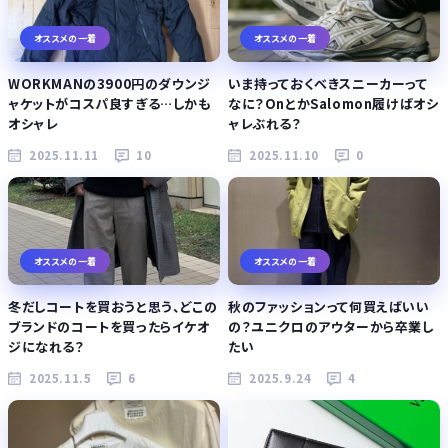
オススメの一着
オススメの一着
WORKMANの3900円のダウンジ
いま持っておくべきスニーカーって
ャケットがコスパ良すぎる…しかも
なに？OnとかSalomon履けばオシ
オシャレ
ャレぶれる？
2025.11.11
10
2025.11.10
0
オススメの一着
オススメの一着
冬だしコートを買おうと思う、どこの
秋のファッションって何買えばいい
ブランドのコートを買ったらイケオ
の？ユニクロのアウターから卒業し
ジになれる？
たい
2025.11.5
6
2025.9.24
4