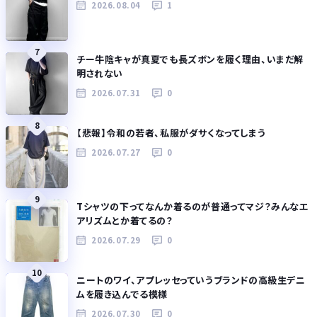
2026.08.04
1
7
チー牛陰キャが真夏でも長ズボンを履く理由、いまだ解
明されない
2026.07.31
0
8
【悲報】令和の若者、私服がダサくなってしまう
2026.07.27
0
9
Tシャツの下ってなんか着るのが普通ってマジ？みんなエ
アリズムとか着てるの？
2026.07.29
0
10
ニートのワイ、アプレッセっていうブランドの高級生デニ
ムを履き込んでる模様
2026.07.30
0