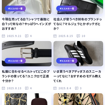
オススメの一着
オススメの一着
今現在売ってる白Tシャツで最強に
社会人が使うべき財布のブランドっ
白Tって何なの？やっぱりヘインズが
てなに？マルジェラとかボッテガと
おすすめ？
か？
2025.9.21
4
2025.8.15
10
オススメの一着
オススメの一着
私服に合わせるベルトってどこのブ
いま買うべきアディダスのスニーカ
ランドの使ってる？ユニクロで正直
ーってなに？おすすめのモデル教え
十分か？
てくれ
2025.8.13
4
2025.8.4
3