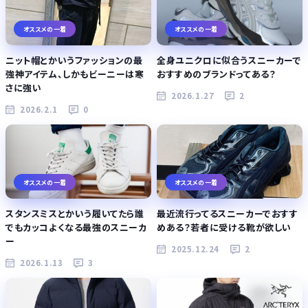
オススメの一着
オススメの一着
ニット帽とかいうファッションの最
全身ユニクロに似合うスニーカーで
強神アイテム、しかもビーニーは寒
おすすめのブランドってある？
さに強い
2026.1.27
2
2026.2.1
0
オススメの一着
オススメの一着
スタンスミスとかいう履いてたら誰
最近流行ってるスニーカーでおすす
でもカッコよくなる最強のスニーカ
めある？若者に受ける靴が欲しい
ー
2025.12.24
2
2026.1.13
3