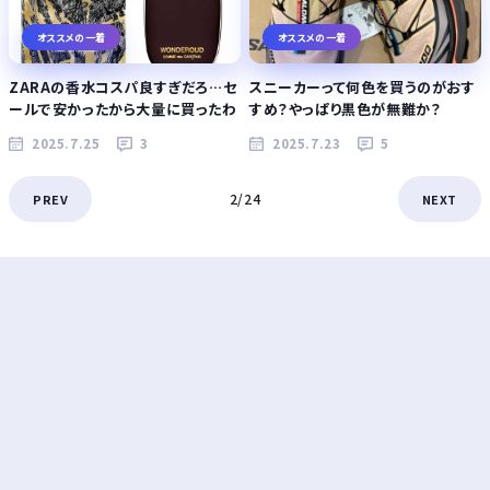
オススメの一着
オススメの一着
ZARAの香水コスパ良すぎだろ…セ
スニーカーって何色を買うのがおす
ールで安かったから大量に買ったわ
すめ？やっぱり黒色が無難か？
2025.7.25
3
2025.7.23
5
2/24
PREV
NEXT