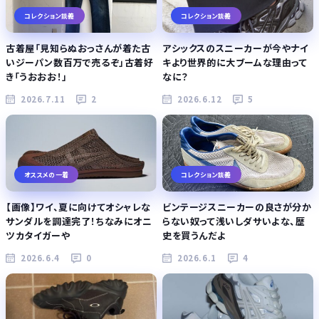
コレクション談義
コレクション談義
古着屋「見知らぬおっさんが着た古
アシックスのスニーカーが今やナイ
いジーパン数百万で売るぞ」古着好
キより世界的に大ブームな理由って
き「うおおお！」
なに？
2026.7.11
2
2026.6.12
5
オススメの一着
コレクション談義
【画像】ワイ、夏に向けてオシャレな
ビンテージスニーカーの良さが分か
サンダルを調達完了！ちなみにオニ
らない奴って浅いしダサいよな、歴
ツカタイガーや
史を買うんだよ
2026.6.4
0
2026.6.1
4