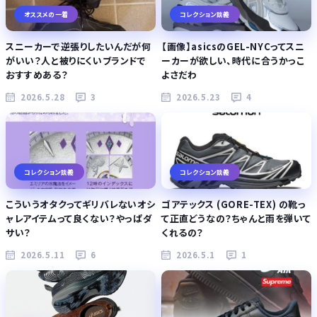
オススメの一着
コレクション談義
スニーカーで逆張りしたいんだが何
【画像】asicsのGEL-NYCってスニ
がいい？人と被りにくいブランドで
ーカーが欲しい、時代に合うかっこ
おすすめある？
よさだわ
2026.5.28
3
2026.5.23
4
コレクション談義
コレクション談義
こういうオタクってギリバレないオシ
ゴアテックス (GORE-TEX) の靴っ
ャレアイテムって良くない？やっぱダ
て正直どうなの？ちゃんと雨を弾いて
サい？
くれるの？
2026.5.11
6
2026.5.1
1