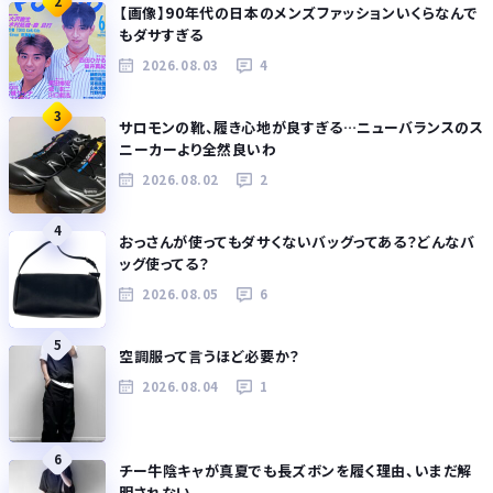
2
【画像】90年代の日本のメンズファッションいくらなんで
もダサすぎる
2026.08.03
4
3
サロモンの靴、履き心地が良すぎる…ニューバランスのス
ニーカーより全然良いわ
2026.08.02
2
4
おっさんが使ってもダサくないバッグってある？どんなバ
ッグ使ってる？
2026.08.05
6
5
空調服って言うほど必要か？
2026.08.04
1
6
チー牛陰キャが真夏でも長ズボンを履く理由、いまだ解
明されない