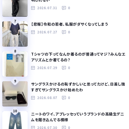
2026.07.31
0
7
【悲報】令和の若者、私服がダサくなってしまう
2026.07.27
0
8
Tシャツの下ってなんか着るのが普通ってマジ？みんなエ
アリズムとか着てるの？
2026.07.29
0
9
サングラスかけるの恥ずかしいと思ってたけど、日差し強
すぎてサングラスかけ始めたわ
2026.08.07
0
10
ニートのワイ、アプレッセっていうブランドの高級生デニ
ムを履き込んでる模様
2026.07.30
0