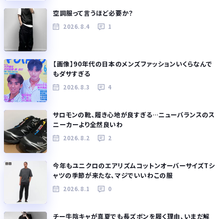
空調服って言うほど必要か？
2026.8.4
1
【画像】90年代の日本のメンズファッションいくらなんで
もダサすぎる
2026.8.3
4
サロモンの靴、履き心地が良すぎる…ニューバランスのス
ニーカーより全然良いわ
2026.8.2
2
今年もユニクロのエアリズムコットンオーバーサイズTシ
ャツの季節が来たな、マジでいいわこの服
2026.8.1
0
チー牛陰キャが真夏でも長ズボンを履く理由、いまだ解