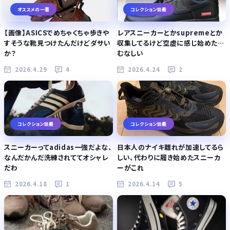
オススメの一着
コレクション談義
【画像】ASICSでめちゃくちゃ歩きや
レアスニーカーとかsupremeとか
すそうな靴見つけたんだけどダサい
収集してるけど空虚に感じ始めた…
か？
むなしい
2026.4.29
4
2026.4.24
2
コレクション談義
コレクション談義
スニーカーってadidas一強だよな、
日本人のナイキ離れが加速してるら
なんだかんだ洗練されててオシャレ
しい、代わりに履き始めたスニーカ
だわ
ーがこれ
2026.4.18
1
2026.4.14
5