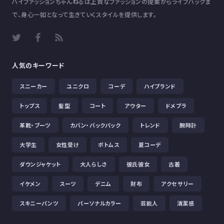
ハイファッションちゃんねるは上質なファッションの提案からライフハックま
で、身心一如となって生きていくスタイルを提供します。
人気のキーワード
スニーカー
ユニクロ
コーデ
ハイブランド
トップス
髪型
コート
アウター
ドメブラ
革靴・ブーツ
カバン・バックパック
トレンド
腕時計
大学生
女性受け
ボトムス
夏コーデ
ダウンジャケット
大人らしさ
彼氏彼女
古着
イケメン
スーツ
デニム
財布
アクセサリー
スキニーパンツ
パーソナルカラー
芸能人
清潔感