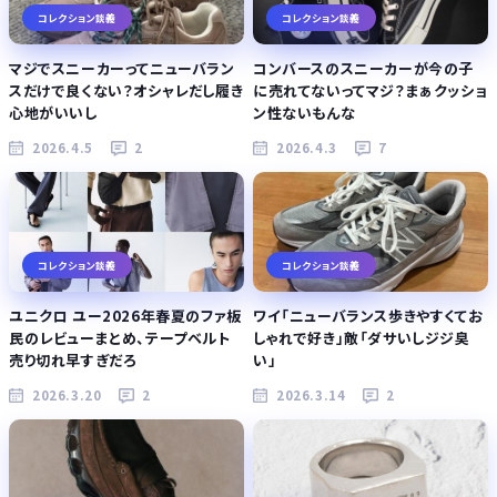
コレクション談義
コレクション談義
マジでスニーカーってニューバラン
コンバースのスニーカーが今の子
スだけで良くない？オシャレだし履き
に売れてないってマジ？まぁクッショ
心地がいいし
ン性ないもんな
2026.4.5
2
2026.4.3
7
コレクション談義
コレクション談義
ユニクロ ユー2026年春夏のファ板
ワイ「ニューバランス歩きやすくてお
民のレビューまとめ、テープベルト
しゃれで好き」敵「ダサいしジジ臭
売り切れ早すぎだろ
い」
2026.3.20
2
2026.3.14
2