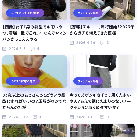
ライフハック・自分磨き
ファッション談義
【画像】女子「男の髪型でキモいや
【悲報】スキニー、流行開始！2026年
つ、満場一致でこれ」←なんでやマン
からガチで増えてきた模様
バンかっこええやろ
2026.4.30
8
2026.5.7
4
イケメンになる方法
ファッション談義
35歳以上のおっさんってどういう髪
今ってズボン引きずって履く人多い
型にすればいいの？正解がマジでわ
やん？あえて裾にたまりのないノー
からんのだが
クッション履くのダサいか？
2026.3.17
4
2026.3.11
8