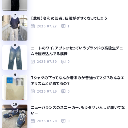
7
【悲報】令和の若者、私服がダサくなってしまう
2026.07.27
1
8
ニートのワイ、アプレッセっていうブランドの高級生デニ
ムを履き込んでる模様
2026.07.30
0
9
Tシャツの下ってなんか着るのが普通ってマジ？みんなエ
アリズムとか着てるの？
2026.07.29
0
10
ニューバランスのスニーカー、もうダサい人しか履いてな
い…
2026.07.28
0