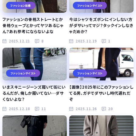
ファッション談義
ファッションテイスト
ファッションの骨格ストレートとか
今はシャツをズボンにインしない方
骨格ウェーブとかってヤツあるじゃ
がダサいってマジ？タックインしなき
ん？あれ参考にならないよな
ゃだめか？
2025.12.21
8
2025.12.19
1
ファッションテイスト
ファッションテイスト
いまスキニージーンズ履いて街にい
【画像】2025年にこのファッションし
るんだが、俺しか履いてない…ダサ
てる男、ガチでダサいし時代遅れだ
くないよな？
ぞ
2025.12.18
11
2025.11.26
20