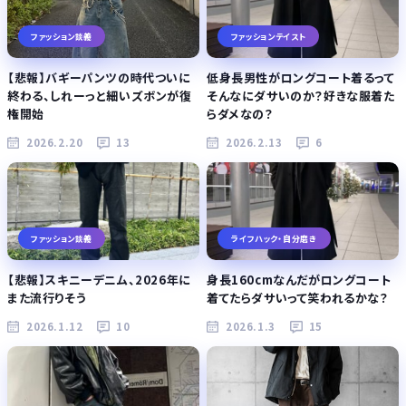
ファッション談義
ファッションテイスト
【悲報】バギーパンツの時代ついに
低身長男性がロングコート着るって
終わる、しれーっと細いズボンが復
そんなにダサいのか？好きな服着た
権開始
らダメなの？
2026.2.20
13
2026.2.13
6
ファッション談義
ライフハック・自分磨き
【悲報】スキニーデニム、2026年に
身長160cmなんだがロングコート
また流行りそう
着てたらダサいって笑われるかな？
2026.1.12
10
2026.1.3
15