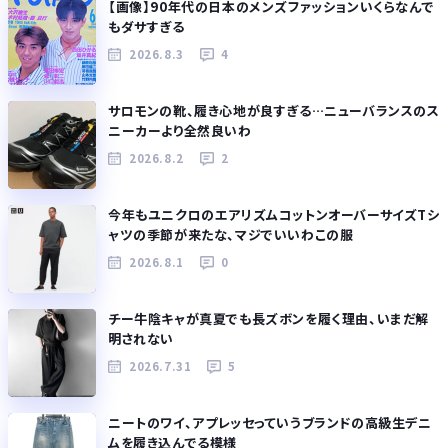
【画像】90年代の日本のメンズファッションいくらなんで
もダサすぎる
2026.8.3
4
サロモンの靴、履き心地が良すぎる…ニューバランスのス
ニーカーより全然良いわ
2026.8.2
2
今年もユニクロのエアリズムコットンオーバーサイズTシ
ャツの季節が来たな、マジでいいわこの服
2026.8.1
0
チー牛陰キャが真夏でも長ズボンを履く理由、いまだ解
明されない
2026.7.31
5
ニートのワイ、アプレッセっていうブランドの高級生デニ
ムを履き込んでる模様