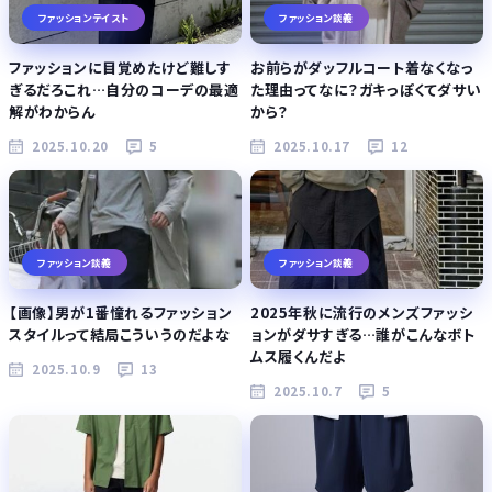
ファッションテイスト
ファッション談義
ファッションに目覚めたけど難しす
お前らがダッフルコート着なくなっ
ぎるだろこれ…自分のコーデの最適
た理由ってなに？ガキっぽくてダサい
解がわからん
から？
2025.10.20
5
2025.10.17
12
ファッション談義
ファッション談義
【画像】男が1番憧れるファッション
2025年秋に流行のメンズファッシ
スタイルって結局こういうのだよな
ョンがダサすぎる…誰がこんなボト
ムス履くんだよ
2025.10.9
13
2025.10.7
5