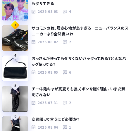
もダサすぎる
2026.08.03
4
3
サロモンの靴、履き心地が良すぎる…ニューバランスのス
ニーカーより全然良いわ
2026.08.02
2
4
おっさんが使ってもダサくないバッグってある？どんなバ
ッグ使ってる？
2026.08.05
6
5
チー牛陰キャが真夏でも長ズボンを履く理由、いまだ解
明されない
2026.07.31
2
6
空調服って言うほど必要か？
2026.08.04
1