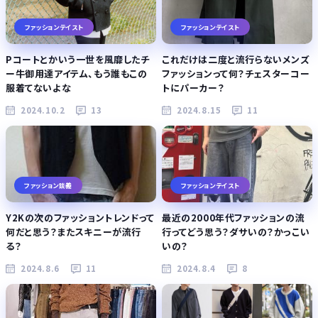
ファッションテイスト
ファッションテイスト
Pコートとかいう一世を風靡したチ
これだけは二度と流行らないメンズ
ー牛御用達アイテム、もう誰もこの
ファッションって何？チェスターコー
服着てないよな
トにパーカー？
2024.10.2
13
2024.8.15
11
ファッション談義
ファッションテイスト
Y2Kの次のファッショントレンドって
最近の2000年代ファッションの流
何だと思う？またスキニーが流行
行ってどう思う？ダサいの？かっこい
る？
いの？
2024.8.6
11
2024.8.4
8