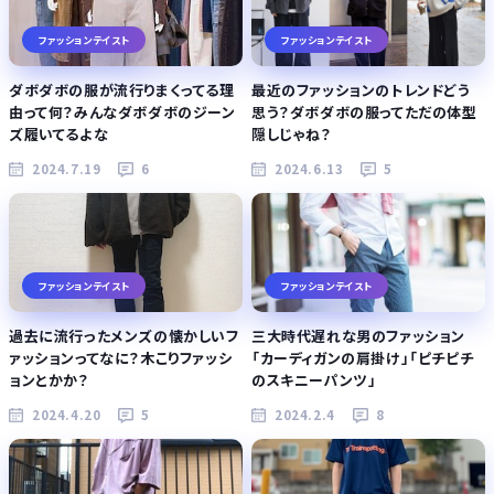
ファッションテイスト
ファッションテイスト
ダボダボの服が流行りまくってる理
最近のファッションのトレンドどう
由って何？みんなダボダボのジーン
思う？ダボダボの服ってただの体型
ズ履いてるよな
隠しじゃね？
2024.7.19
6
2024.6.13
5
ファッションテイスト
ファッションテイスト
過去に流行ったメンズの懐かしいフ
三大時代遅れな男のファッション
ァッションってなに？木こりファッシ
「カーディガンの肩掛け」「ピチピチ
ョンとかか？
のスキニーパンツ」
2024.4.20
5
2024.2.4
8