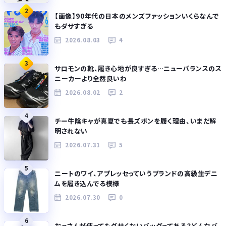
2
【画像】90年代の日本のメンズファッションいくらなんで
もダサすぎる
2026.08.03
4
3
サロモンの靴、履き心地が良すぎる…ニューバランスのス
ニーカーより全然良いわ
2026.08.02
2
4
チー牛陰キャが真夏でも長ズボンを履く理由、いまだ解
明されない
2026.07.31
5
5
ニートのワイ、アプレッセっていうブランドの高級生デニ
ムを履き込んでる模様
2026.07.30
0
6
おっさんが使ってもダサくないバッグってある？どんなバ