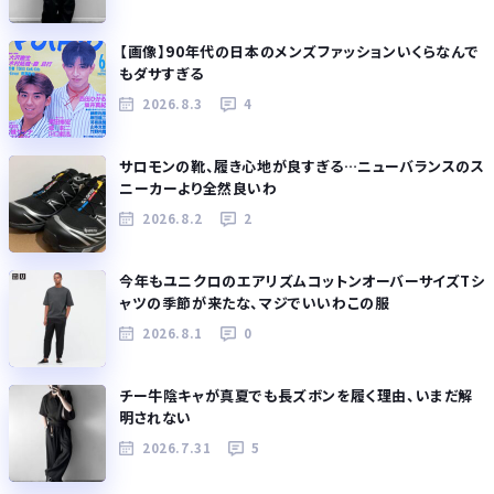
【画像】90年代の日本のメンズファッションいくらなんで
もダサすぎる
2026.8.3
4
サロモンの靴、履き心地が良すぎる…ニューバランスのス
ニーカーより全然良いわ
2026.8.2
2
今年もユニクロのエアリズムコットンオーバーサイズTシ
ャツの季節が来たな、マジでいいわこの服
2026.8.1
0
チー牛陰キャが真夏でも長ズボンを履く理由、いまだ解
明されない
2026.7.31
5