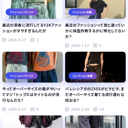
ファッションテイスト
ファッション談義
最近の若者に流行してるY2Kファッ
最近のファッションって昔と違ってい
ションがダサすぎるんだが
かに体型詐欺するかに特化してない
か？
2025.9.17
2
2025.7.17
5
ファッションテイスト
コレクション談義
今ってオーバーサイズの服ダサいっ
バレンシアガの25SSがピチピチ、ま
てマジ？トップスはタイトなのが流
だオーバーサイズ着てる流行遅れな
行なんだろ？
奴おる？
2025.3.27
6
2025.2.24
10