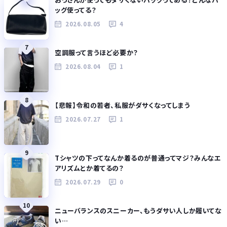
ッグ使ってる？
2026.08.05
4
7
空調服って言うほど必要か？
2026.08.04
1
8
【悲報】令和の若者、私服がダサくなってしまう
2026.07.27
1
9
Tシャツの下ってなんか着るのが普通ってマジ？みんなエ
アリズムとか着てるの？
2026.07.29
0
10
ニューバランスのスニーカー、もうダサい人しか履いてな
い…