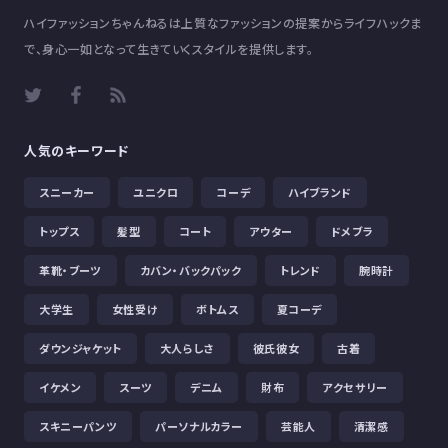
ハイファッションちゃんねるは上質なファッションの提案からライフハックま
で、身心一如となって生きていくスタイルを提供します。
人気のキーワード
スニーカー
ユニクロ
コーデ
ハイブランド
トップス
髪型
コート
アウター
ドメブラ
革靴・ブーツ
カバン・バックパック
トレンド
腕時計
大学生
女性受け
ボトムス
夏コーデ
ダウンジャケット
大人らしさ
彼氏彼女
古着
イケメン
スーツ
デニム
財布
アクセサリー
スキニーパンツ
パーソナルカラー
芸能人
清潔感