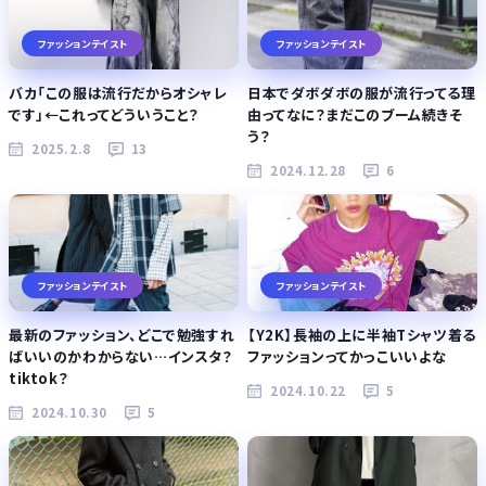
ファッションテイスト
ファッションテイスト
バカ「この服は流行だからオシャレ
日本でダボダボの服が流行ってる理
です」←これってどういうこと？
由ってなに？まだこのブーム続きそ
う？
2025.2.8
13
2024.12.28
6
ファッションテイスト
ファッションテイスト
最新のファッション、どこで勉強すれ
【Y2K】長袖の上に半袖Tシャツ着る
ばいいのかわからない…インスタ？
ファッションってかっこいいよな
tiktok？
2024.10.22
5
2024.10.30
5