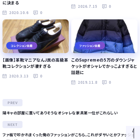
に決まる
2026.7.15
0
2020.10.6
0
コレクション談義
ファッション談義
【画像】革靴マニアなんJ民の高級革
このSupremeの5万のダウンジャ
靴コレクションが凄すぎる
ケットがオシャレでかっこよすぎると
話題に
2020.3.13
0
2019.11.8
0
陽キャの部屋に置いてありそうなオシャレな家具第一位がこれらしい
ファ板で叩かれまくった俺のファッションがこちら。これがダサいとかファッショ