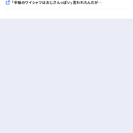
「半袖のワイシャツはおじさんっぽい」言われたんだが…
10万とかする靴履いてる若者wwwwwwwwwww..
【悲報】柄付きのワイシャツにこういう靴を履いてるサラリーマンはダサい扱いされるらしい…。お前らも気をつけろ
若者の腕時計離れが深刻 時間を見るだけならもはや腕時計がいらない
Powered by livedoor 相互RSS