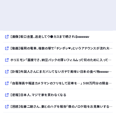
【画像】坂口杏里、逃走してウ●カスまで晒されるｗｗｗｗｗ
【動画】福岡の電車、複数の駅で「チンポッ❤」というアナウンスが流れ大騒ぎwwwwwwwww
ホリエモン「面接でさ、納豆パックの薄いフィルムって何のために入っていの？って聞くわけ」
【訃報】外国人さんにまだバレてないガチで美味い日本の食べ物ｗｗｗｗｗｗｗｗｗｗ
「自衛隊員や報道カメラマンのフリをして泥棒を…」 500万円分の預金通帳を盗まれた高齢女性が明かす被害 「外出が怖くなり、避難所にも行けない」
【悲報】日本人、マジで家を買わなくなる
【困惑】佐藤二朗さん、妻とのハグを報告「僕のノロケ砲をお見舞いする」・・・・・・・・・