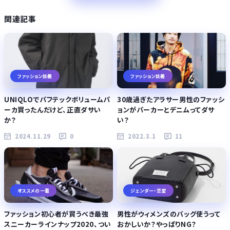
関連記事
ファッション談義
ファッション談義
UNIQLOでパフテックボリュームパ
30歳過ぎたアラサー男性のファッシ
ーカ買ったんだけど、正直ダサい
ョンがパーカーとデニムってダサ
か？
い？
2024.11.29
0
2022.3.1
11
オススメの一着
ジェンダー・恋愛
ファッション初心者が買うべき最強
男性がウィメンズのバッグ使うって
スニーカーラインナップ2020、つい
おかしいか？やっぱりNG？