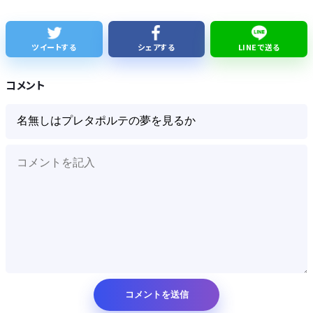
サウジ・パキスタン・トルコ３カ国、相互防衛協定締結
佐藤二朗、妻から33年目に初めて「ハグでもしてみっか」→「君と生きてきて、本当に良かったです」と感激
ツイートする
シェアする
LINEで送る
「あずみ」とかいう漫画読んだんやけど、何で山で修行しただけの子供達があんなに強いんや
コメント
【知ってた】中国製ルーター20機種にバックドア 外部から完全制御
Powered by livedoor 相互RSS