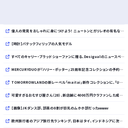
偉人の発見をおしゃれに身につけよう！ ニュートンとガリレオの有名な発見をモチーフにした、クールタッチTシャツ＆トートバッグが発売されました【QurioStore】
【時計】パテックフィリップの人気モデル
すべてのキャリー・ブラッドショーファンに贈る、Desigualのニュースペーパープリントコレクション
MERCURYDUOが『ハリー・ポッター』25周年記念コレクションの予約を開始
TOMORROWLANDの新レーベル「maitai」新作コレクションに、「UNDYED」の素材が採用
可愛すぎるおむすび屋さん（28）、新店舗に4000万円クラファンした成功した結果弱男集団から叩かれてしまうｗｗｗｗ
【画像】JKダンス部、部員の８割が巨乳のムホホ部だったｗｗｗｗ
欧州旅行者のアジア旅行先ランキング、日本はタイ、インドネシアに次いで3位ランクイン アゴダ調べ