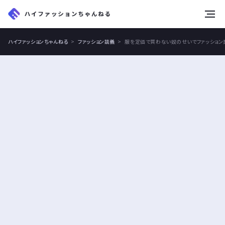
tog
nav
ハイファッションちゃんねる
ファッション談義
服を定価で買わない奴のせいでファッション