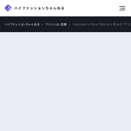
tog
nav
ハイファッションちゃんねる
ファッション談義
Supremeってなんであんな人気なの？ブ