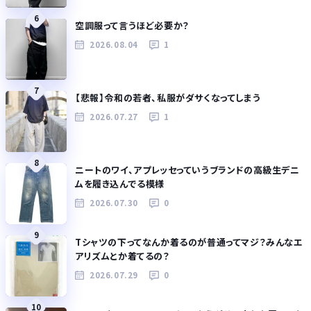
6
空調服って言うほど必要か？
2026.08.04
1
7
【悲報】令和の若者、私服がダサくなってしまう
2026.07.27
1
8
ニートのワイ、アプレッセっていうブランドの高級生デニ
ムを履き込んでる模様
2026.07.30
0
9
Tシャツの下ってなんか着るのが普通ってマジ？みんなエ
アリズムとか着てるの？
2026.07.29
0
10