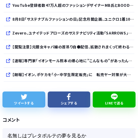
YouTube登録者数47万人超のファッションデザイナーMB氏とBOODYがコラボレーション。極上の着心地を追求した別注Tシャツが8月12日発売開始
8月8日「サステナブルファッションの日」記念月間企画、ユニクロ1着100円買取保証とXプレゼントキャンペーンを実施
Zevero、ユナイテッドアローズのサステナビリティ活動「SARROWS」を支援。Scope 3排出量算定の効率化・精緻化を開始
【閲覧注意】元臆女キャバ嬢の首吊り自●配信、拡散されまくって終わるｗｗｗｗｗｗｗ
【速報】専門家「イオンモール熊本の爆心地に”こんなもの”があったんだけど…」
【朗報】イオン、ポケカを「小・中学生限定販売」に 転売ヤー対策が大絶賛ｗｗｗ
【速報】れいわ新選組、「いのちの党」に党名変更
【悲報】Googleのエンジニア「AIで仕事がつまらなくなった」
ツイートする
シェアする
LINEで送る
友達とPCで遊んでるんだがキーボードとマウス使った方がいいゲームでも頑なにパッド使いたがる
コメント
かつて650万部を誇った ｢週刊少年ジャンプ｣ 発行部数が初の100万部割れに・・・