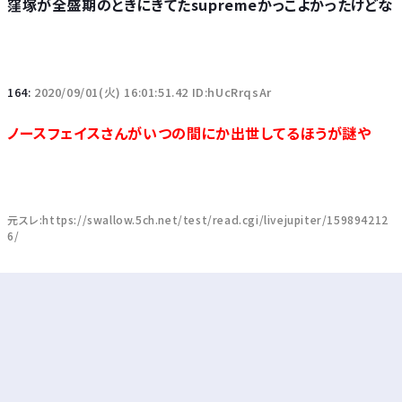
窪塚が全盛期のときにきてたsupremeかっこよかったけどな
164:
2020/09/01(火) 16:01:51.42 ID:hUcRrqsAr
ノースフェイスさんがいつの間にか出世してるほうが謎や
元スレ:https://swallow.5ch.net/test/read.cgi/livejupiter/159894212
6/