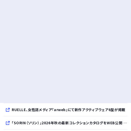
RUELLE、女性誌メディア『arweb』にて新作アクティブウェア6型が掲載
「SORIN（ソリン）」2026年秋の最新コレクションカタログをWEB公開 「Paradox in Neutral」をテーマに秩序と反逆が共存する世界観を表現