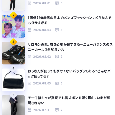
2026.08.01
0
2
【画像】90年代の日本のメンズファッションいくらなんで
もダサすぎる
2026.08.03
4
3
サロモンの靴、履き心地が良すぎる…ニューバランスのス
ニーカーより全然良いわ
2026.08.02
2
4
おっさんが使ってもダサくないバッグってある？どんなバ
ッグ使ってる？
2026.08.05
6
5
チー牛陰キャが真夏でも長ズボンを履く理由、いまだ解
明されない
2026.07.31
2