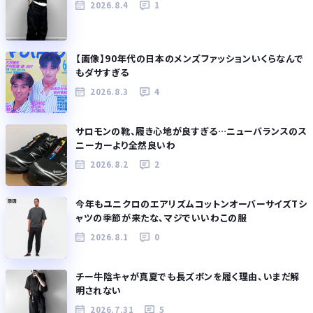
2026.8.4
1
【画像】90年代の日本のメンズファッションいくらなんで
もダサすぎる
2026.8.3
4
サロモンの靴、履き心地が良すぎる…ニューバランスのス
ニーカーより全然良いわ
2026.8.2
2
今年もユニクロのエアリズムコットンオーバーサイズTシ
ャツの季節が来たな、マジでいいわこの服
2026.8.1
0
チー牛陰キャが真夏でも長ズボンを履く理由、いまだ解
明されない
2026.7.31
5