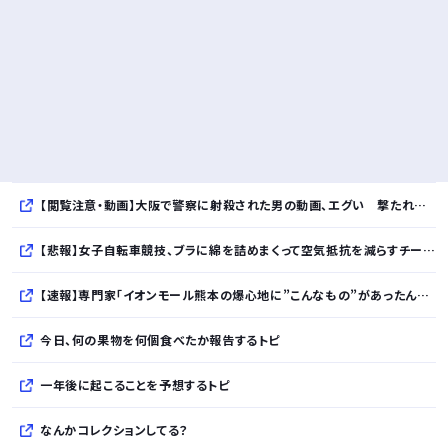
【閲覧注意・動画】大阪で警察に射殺された男の動画、エグい 撃たれてから叫びながら苦しみもがいて死ぬ
【悲報】女子自転車競技、ブラに綿を詰めまくって空気抵抗を減らすチート技が発覚ｗｗｗ
【速報】専門家「イオンモール熊本の爆心地に”こんなもの”があったんだけど…」
今日、何の果物を何個食べたか報告するトピ
一年後に起こることを予想するトピ
なんかコレクションしてる？