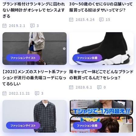
ブランド格付けランキングに囚われ
30～50歳のくせにGUの店舗いって
ない腕時計がオシャレでセンスよす
服買ってる奴はダサいってマジ？
ぎる
2025.4.24
15
2019.2.1
3
ファッションテイスト
ファッション談義
【2023】メンズのストリート系ファッ
陽キャって一体どこでどんなブランド
ションが流行の最先端コーデになっ
の靴買ってるんだ？セレショ？
てるらしい
2020.6.1
0
2022.11.21
3
ファッションテイスト
ファッション談義