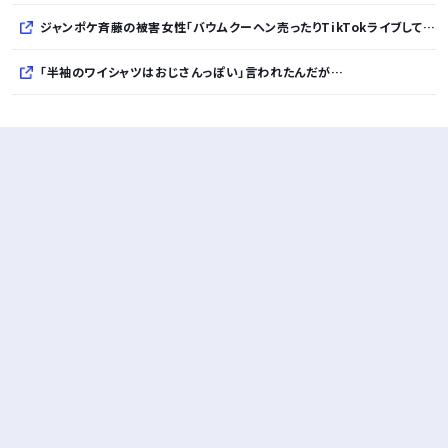
ジャンポケ斉藤の被害女性「バウムクーヘン売ったりTikTokライブしててムカついたから示談しなかった」
「半袖のワイシャツはおじさんっぽい」言われたんだが…
10万とかする靴履いてる若者wwwwwwwwwww..
【悲報】柄付きのワイシャツにこういう靴を履いてるサラリーマンはダサい扱いされるらしい…。お前らも気をつけろ
若者の腕時計離れが深刻 時間を見るだけならもはや腕時計がいらない
Powered by livedoor 相互RSS