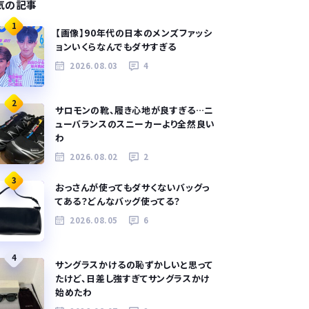
気の記事
1
【画像】90年代の日本のメンズファッシ
ョンいくらなんでもダサすぎる
2026.08.03
4
2
サロモンの靴、履き心地が良すぎる…ニ
ューバランスのスニーカーより全然良い
わ
2026.08.02
2
3
おっさんが使ってもダサくないバッグっ
てある？どんなバッグ使ってる？
2026.08.05
6
4
サングラスかけるの恥ずかしいと思って
たけど、日差し強すぎてサングラスかけ
始めたわ