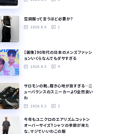
空調服って言うほど必要か？
2026.8.4
1
【画像】90年代の日本のメンズファッシ
ョンいくらなんでもダサすぎる
2026.8.3
4
サロモンの靴、履き心地が良すぎる…ニ
ューバランスのスニーカーより全然良い
わ
2026.8.2
2
今年もユニクロのエアリズムコットン
オーバーサイズTシャツの季節が来た
な、マジでいいわこの服