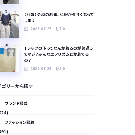
9
【悲報】令和の若者、私服がダサくなって
しまう
2026.07.27
0
10
Tシャツの下ってなんか着るのが普通っ
てマジ？みんなエアリズムとか着てる
の？
2026.07.29
0
テゴリーから探す
ブランド談義
024)
ファッション談義
391)