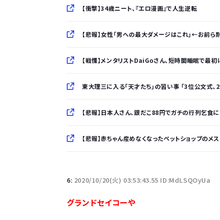
【衝撃】34歳ニート、『エロ漫画』で人生逆転
【悲報】女性「男への最大ダメージはこれ」←お前ら
【戦慄】メンタリストDaiGoさん、短時間睡眠で最初に
東大理三に入る「天才たち」の習い事 「3位公文式、2位ピア
【悲報】日本人さん、銀だこ88円でガチの行列乞食にな
【悲報】赤ちゃん産めなくなったペットショップのメス犬さ
「半袖のワイシャツはおじさんっぽい」言われたんだ
6:
2020/10/20(火) 03:53:43.55 ID:MdLSQOyUa
10万とかする靴履いてる若者wwwwwwwwwww.
グランドセイコーや
【悲報】柄付きのワイシャツにこういう靴を履いてる