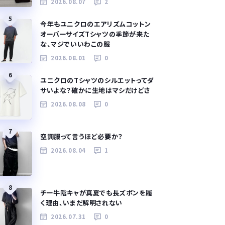
2026.08.07
2
5
今年もユニクロのエアリズムコットン
オーバーサイズTシャツの季節が来た
な、マジでいいわこの服
2026.08.01
0
6
ユニクロのTシャツのシルエットってダ
サいよな？確かに生地はマシだけどさ
2026.08.08
0
7
空調服って言うほど必要か？
2026.08.04
1
8
チー牛陰キャが真夏でも長ズボンを履
く理由、いまだ解明されない
2026.07.31
0