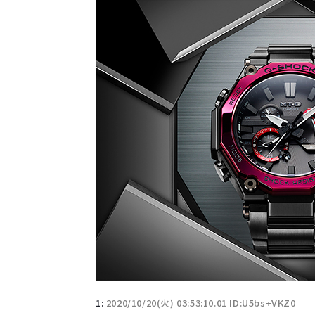
1:
2020/10/20(火) 03:53:10.01 ID:U5bs+VKZ0