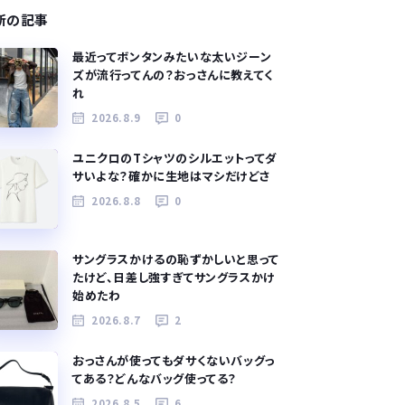
新の記事
最近ってボンタンみたいな太いジーン
ズが流行ってんの？おっさんに教えてく
れ
2026.8.9
0
ユニクロのTシャツのシルエットってダ
サいよな？確かに生地はマシだけどさ
2026.8.8
0
サングラスかけるの恥ずかしいと思って
たけど、日差し強すぎてサングラスかけ
始めたわ
2026.8.7
2
おっさんが使ってもダサくないバッグっ
てある？どんなバッグ使ってる？
2026.8.5
6