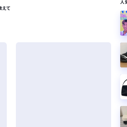
人
教えて