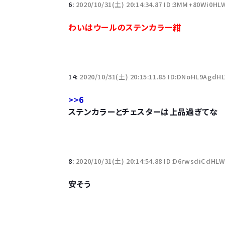
6:
2020/10/31(土) 20:14:34.87 ID:3MM+80Wi0HL
10万とかする靴履いてる若者wwwwwwwwwww.
わいはウールのステンカラー紺
【悲報】柄付きのワイシャツにこういう靴を履いてる
若者の腕時計離れが深刻 時間を見るだけならも
14:
2020/10/31(土) 20:15:11.85 ID:DNoHL9AgdH
>>6
ステンカラーとチェスターは上品過ぎてな
Powered by livedoor 相互RSS
8:
2020/10/31(土) 20:14:54.88 ID:D6rwsdiCdHL
安そう