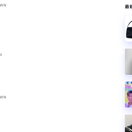
LWN
最
N
LWN