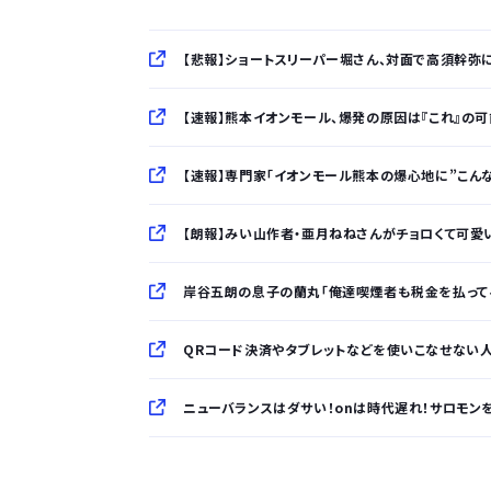
【悲報】ショートスリーパー堀さん、対面で高須幹弥に
【速報】熊本イオンモール、爆発の原因は『これ』の
【速報】専門家「イオンモール熊本の爆心地に”こん
【朗報】みい山作者・亜月ねねさんがチョロくて可愛いｗ
岸谷五朗の息子の蘭丸「俺達喫煙者も税金を払って
QRコード決済やタブレットなどを使いこなせない人
ニューバランスはダサい！onは時代遅れ！サロモン
「半袖のワイシャツはおじさんっぽい」言われたんだ