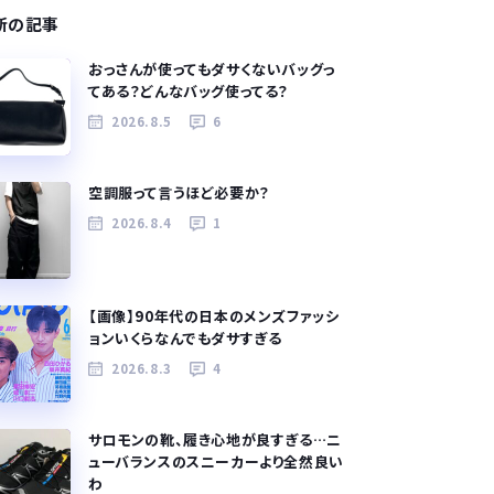
新の記事
おっさんが使ってもダサくないバッグっ
てある？どんなバッグ使ってる？
2026.8.5
6
空調服って言うほど必要か？
2026.8.4
1
【画像】90年代の日本のメンズファッシ
ョンいくらなんでもダサすぎる
2026.8.3
4
サロモンの靴、履き心地が良すぎる…ニ
ューバランスのスニーカーより全然良い
わ