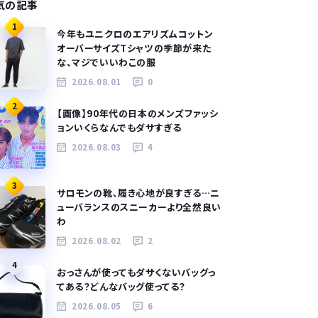
気の記事
1
今年もユニクロのエアリズムコットン
オーバーサイズTシャツの季節が来た
な、マジでいいわこの服
2026.08.01
0
2
【画像】90年代の日本のメンズファッシ
ョンいくらなんでもダサすぎる
2026.08.03
4
3
サロモンの靴、履き心地が良すぎる…ニ
ューバランスのスニーカーより全然良い
わ
2026.08.02
2
4
おっさんが使ってもダサくないバッグっ
てある？どんなバッグ使ってる？
2026.08.05
6