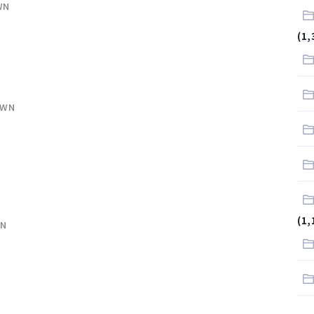
WN
.
(1,
サラリーマンはダサい扱いされるらしい…。お前らも気をつけろ
はや腕時計がいらない
LWN
(1,
WN