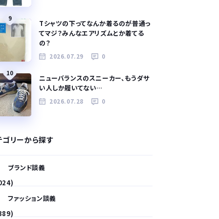
9
Tシャツの下ってなんか着るのが普通っ
てマジ？みんなエアリズムとか着てる
の？
2026.07.29
0
10
ニューバランスのスニーカー、もうダサ
い人しか履いてない…
2026.07.28
0
テゴリーから探す
ブランド談義
024)
ファッション談義
389)