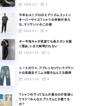
2026.8.2
2
今年もユニクロのエアリズムコットン
オーバーサイズTシャツの季節が来た
な、マジでいいわこの服
2026.8.1
0
チー牛陰キャが真夏でも長ズボンを履
く理由、いまだ解明されない
2026.7.31
5
ニートのワイ、アプレッセっていうブラン
ドの高級生デニムを履き込んでる模様
2026.7.30
0
Tシャツの下ってなんか着るのが普通っ
てマジ？みんなエアリズムとか着てる
の？