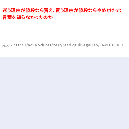
迷う理由が値段なら買え、買う理由が値段ならやめとけって
言葉を知らなかったのか
元スレ:https://nova.5ch.net/test/read.cgi/livegalileo/1649131185/