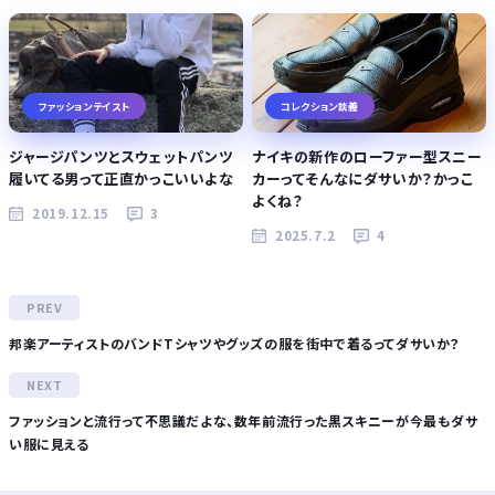
ファッションテイスト
コレクション談義
ジャージパンツとスウェットパンツ
ナイキの新作のローファー型スニー
履いてる男って正直かっこいいよな
カーってそんなにダサいか？かっこ
よくね？
2019.12.15
3
2025.7.2
4
邦楽アーティストのバンドTシャツやグッズの服を街中で着るってダサいか？
ファッションと流行って不思議だよな、数年前流行った黒スキニーが今最もダサ
い服に見える