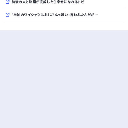
前後の人と熟語が完成したら幸せになれるトピ
「半袖のワイシャツはおじさんっぽい」言われたんだが…
10万とかする靴履いてる若者wwwwwwwwwww..
【悲報】柄付きのワイシャツにこういう靴を履いてるサラリーマンはダサい扱いされるらしい…。お前らも気をつけろ
若者の腕時計離れが深刻 時間を見るだけならもはや腕時計がいらない
Powered by livedoor 相互RSS