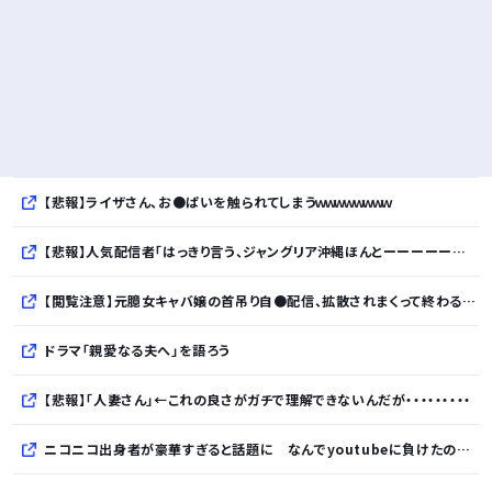
【悲報】ライザさん、お●ぱいを触られてしまうｗｗｗｗｗｗｗｗ
【悲報】人気配信者「はっきり言う、ジャングリア沖縄ほんとーーーーーーーーにおもんない！！！！」→炎上
【閲覧注意】元臆女キャバ嬢の首吊り自●配信、拡散されまくって終わるｗｗｗｗｗｗｗ
ドラマ「親愛なる夫へ」を語ろう
【悲報】「人妻さん」←これの良さがガチで理解できないんだが・・・・・・・・・
ニコニコ出身者が豪華すぎると話題に なんでyoutubeに負けたのか・・・