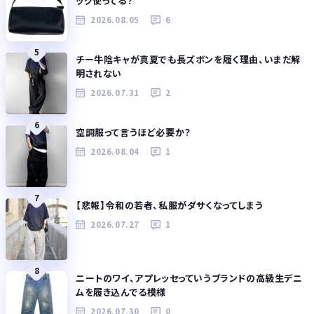
ッグ使ってる？
2026.08.05
6
5
チー牛陰キャが真夏でも長ズボンを履く理由、いまだ解
明されない
2026.07.31
2
6
空調服って言うほど必要か？
2026.08.04
1
7
【悲報】令和の若者、私服がダサくなってしまう
2026.07.27
1
8
ニートのワイ、アプレッセっていうブランドの高級生デニ
ムを履き込んでる模様
2026.07.30
0