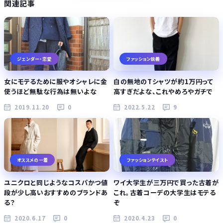
関連記事
ジェンダー・恋愛
ファッション談義
女にモテるために服やオシャレに金
白の無地のTシャツが約1万円って
使うほど無駄な行為は無いよな
高すぎだよな、これやめろやガチで
2019.11.20
0
2022.5.22
9
オススメの一着
ファッションテイスト
ユニクロと同じようなコスパかつ値
ワイ大学生が三万円で買った古着が
段が少し高いおすすめのブランドあ
これ。古着コーデの大学生はモテる
る？
ぞ
2020.6.17
0
2020.4.23
0