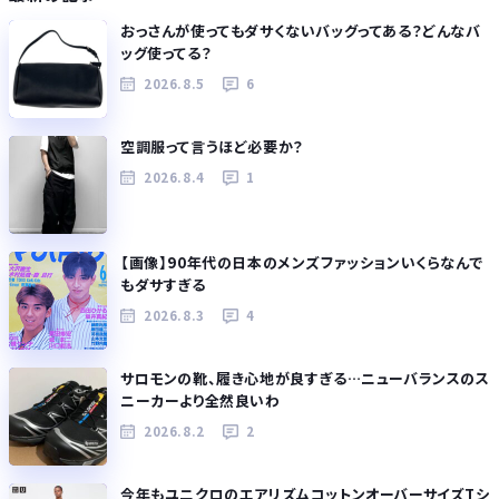
おっさんが使ってもダサくないバッグってある？どんなバ
ッグ使ってる？
2026.8.5
6
空調服って言うほど必要か？
2026.8.4
1
【画像】90年代の日本のメンズファッションいくらなんで
もダサすぎる
2026.8.3
4
サロモンの靴、履き心地が良すぎる…ニューバランスのス
ニーカーより全然良いわ
2026.8.2
2
今年もユニクロのエアリズムコットンオーバーサイズTシ