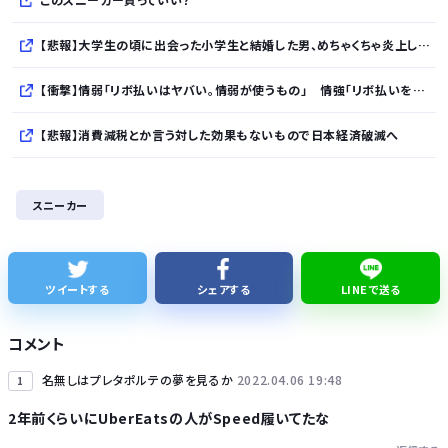
【悲報】大学生の頃に出会った小学生と結婚した男、めちゃくちゃ炎上してしまうwwwwwwwww
【衝撃】情弱「リボ払いはヤバい。情弱が使うもの」 情強「リボ払いを使いこなすのが情強やで」 ← これ
【悲報】消費減税とか言う対した効果もないもので日本経済破滅へ
【大地震】専門家「南海トラフだけでなく直下型地震にも注意を」…中部各地に危険度「Sランク」断層帯
スニーカー
高市総理と対話の避難所代表者「避難所の生活は至れり尽くせりで全く不自由ない、ありがとう！日本人でよかった！」
【悲報】愛煙家・岸谷蘭丸「喫煙者の権利がマジで侵害されてる」と私見 「いくら税金を我々が払ってるんだと」
ツイートする
シェアする
LINEで送る
【悲報】ジャンプストアで43億円分のワンピースナルトグッズを購入してキャンセルを繰り返していた32歳女逮捕
コメント
名無しはプレタポルテの夢を見るか
2022.04.06 19:48
1
2年前くらいにUberEatsの人がSpeed履いてたな