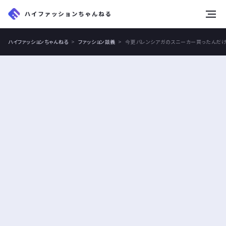
tog
nav
ハイファッションちゃんねる
ファッション談義
今更バレンシアガのスニーカー買ったんだけ