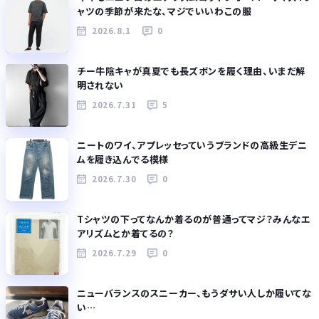
ャツの季節が来たな、マジでいいわこの服
2026.8.1
0
チー牛陰キャが真夏でも長ズボンを履く理由、いまだ解
明されない
2026.7.31
5
ニートのワイ、アプレッセっていうブランドの高級生デニ
ムを履き込んでる模様
2026.7.30
0
Tシャツの下ってなんか着るのが普通ってマジ？みんなエ
アリズムとか着てるの？
2026.7.29
0
ニューバランスのスニーカー、もうダサい人しか履いてな
い…