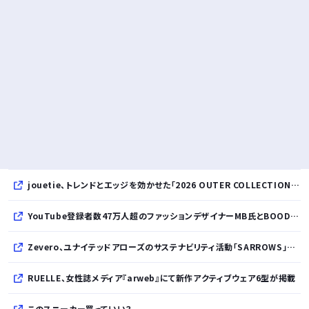
jouetie、トレンドとエッジを効かせた「2026 OUTER COLLECTION」を公開
YouTube登録者数47万人超のファッションデザイナーMB氏とBOODYがコラボレーション。極上の着心地を追求した別注Tシャツが8月12日発売開始
Zevero、ユナイテッドアローズのサステナビリティ活動「SARROWS」を支援。Scope 3排出量算定の効率化・精緻化を開始
RUELLE、女性誌メディア『arweb』にて新作アクティブウェア6型が掲載
このスニーカー買っていい？