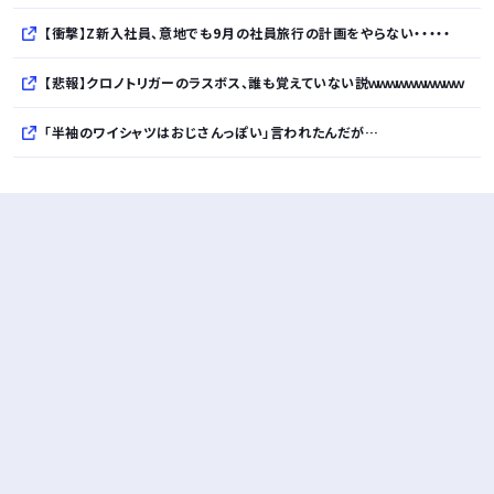
【衝撃】Z新入社員、意地でも9月の社員旅行の計画をやらない・・・・・
【悲報】クロノトリガーのラスボス、誰も覚えていない説ｗｗｗｗｗｗｗｗｗｗ
「半袖のワイシャツはおじさんっぽい」言われたんだが…
10万とかする靴履いてる若者wwwwwwwwwww..
【悲報】柄付きのワイシャツにこういう靴を履いてるサラリーマンはダサい扱いされるらしい…。お前らも気をつけろ
若者の腕時計離れが深刻 時間を見るだけならもはや腕時計がいらない
Powered by livedoor 相互RSS