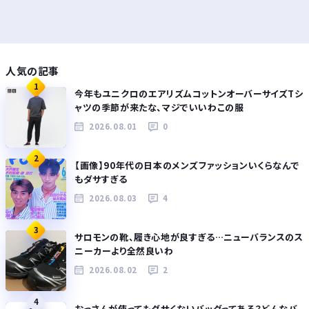
人気の記事
1
今年もユニクロのエアリズムコットンオーバーサイズTシ
ャツの季節が来たな、マジでいいわこの服
2026.08.01
0
2
【画像】90年代の日本のメンズファッションいくらなんで
もダサすぎる
2026.08.03
4
3
サロモンの靴、履き心地が良すぎる…ニューバランスのス
ニーカーより全然良いわ
2026.08.02
2
4
おっさんが使ってもダサくないバッグってある？どんなバ