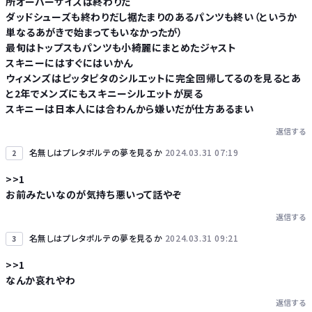
所オーバーサイズは終わりだ
ダッドシューズも終わりだし裾たまりのあるパンツも終い（というか
単なるあがきで始まってもいなかったが）
最旬はトップスもパンツも小綺麗にまとめたジャスト
Powered by livedoor 相互RSS
スキニーにはすぐにはいかん
ウィメンズはピッタピタのシルエットに完全回帰してるのを見るとあ
と2年でメンズにもスキニーシルエットが戻る
スキニーは日本人には合わんから嫌いだが仕方あるまい
返信する
名無しはプレタポルテの夢を見るか
2024.03.31 07:19
2
>>1
お前みたいなのが気持ち悪いって話やぞ
返信する
名無しはプレタポルテの夢を見るか
2024.03.31 09:21
3
>>1
なんか哀れやわ
返信する