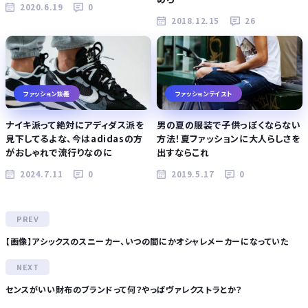
2020.6.19
0
2018.12.15
26
ファッション談義
ファッションテイスト
ナイキ派って絶対にアディダス派を
男の夏の服装で子供っぽくならない
見下してるよな、今はadidasの方
方法！夏ファッションに大人らしさを
がおしゃれで流行りなのに
出すならこれ
2024.7.11
0
2019.5.17
0
【画像】アシックスのスニーカー、いつの間にかオシャレメーカーになっていた
センスがいい財布のブランドって何？やっぱヴァレクストラとか？