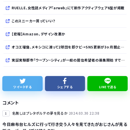
RUELLE、女性誌メディア『arweb』にて新作アクティブウェア6型が掲載
このスニーカー買っていい？
【悲報】Amazon、デザイン改悪か
オコエ瑠偉、メキシコに渡って2球団を即クビ→SNS更新が3ヶ月間止まって消息不明に
実証実験都市「ウーブン・シティ」が一般の居住希望者の募集開始 すでにトヨタ関係者が居住
全国を旅行で周るのが趣味の奴でも最後まで残ってそうな都道府県
【NHK激震】職員への性被害を公表…番組出演者Xは事実上の「出禁」か 正体巡り憶測広がる
ツイートする
シェアする
LINEで送る
夏休みのラジオ体操の思ひ出
コメント
【悲報】消費減税とか言う対した効果もないもので日本経済破滅へ
名無しはプレタポルテの夢を見るか
2024.03.30 22:38
1
今日麻布台ヒルズに行って行き交う人々を見てきたがおじさんが見る