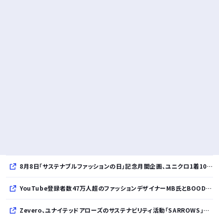
8月8日「サステナブルファッションの日」記念月間企画、ユニクロ1着100円買取保証とXプレゼントキャンペーンを実施
YouTube登録者数47万人超のファッションデザイナーMB氏とBOODYがコラボレーション。極上の着心地を追求した別注Tシャツが8月12日発売開始
Zevero、ユナイテッドアローズのサステナビリティ活動「SARROWS」を支援。Scope 3排出量算定の効率化・精緻化を開始