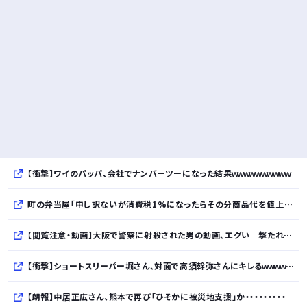
【衝撃】ワイのパッパ、会社でナンバーツーになった結果ｗｗｗｗｗｗｗｗｗｗ
町の弁当屋「申し訳ないが消費税1%になったらその分商品代を値上げするわ」
【閲覧注意・動画】大阪で警察に射殺された男の動画、エグい 撃たれてから叫びながら苦しみもがいて死ぬ
【衝撃】ショートスリーパー堀さん、対面で高須幹弥さんにキレるｗｗｗｗｗｗｗｗｗｗ
【朗報】中居正広さん、熊本で再び「ひそかに被災地支援」か・・・・・・・・・