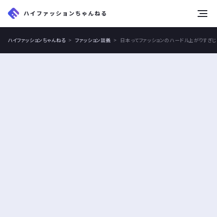
tog
nav
ハイファッションちゃんねる
ファッション談義
日本ってファッションのハードル上がりすぎ