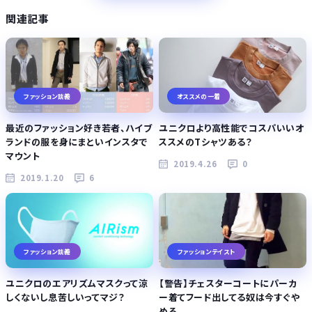
関連記事
ファッション談義
オススメの一着
最近のファッション好き若者、ハイブ
ユニクロより高性能でコスパいいオ
ランドの服を身にまといインスタで
ススメのTシャツある？
マウント
2019.4.26
0
2019.1.20
6
ファッション談義
ファッションテイスト
ユニクロのエアリズムマスクって涼
【警告】チェスターコートにパーカ
しくないし息苦しいってマジ？
ー着てフード出してる奴は今すぐや
めろ