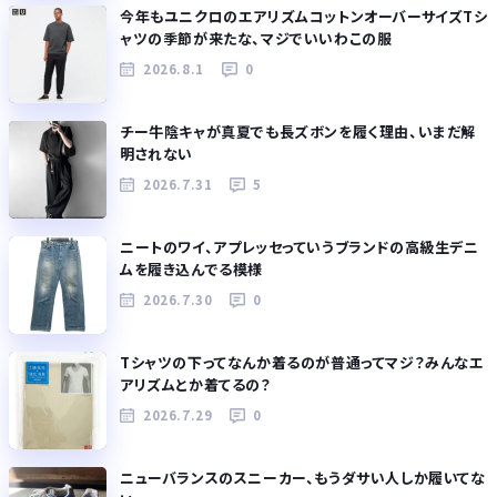
今年もユニクロのエアリズムコットンオーバーサイズTシ
ャツの季節が来たな、マジでいいわこの服
2026.8.1
0
チー牛陰キャが真夏でも長ズボンを履く理由、いまだ解
明されない
2026.7.31
5
ニートのワイ、アプレッセっていうブランドの高級生デニ
ムを履き込んでる模様
2026.7.30
0
Tシャツの下ってなんか着るのが普通ってマジ？みんなエ
アリズムとか着てるの？
2026.7.29
0
ニューバランスのスニーカー、もうダサい人しか履いてな