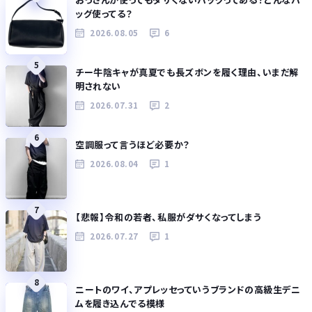
ッグ使ってる？
2026.08.05
6
5
チー牛陰キャが真夏でも長ズボンを履く理由、いまだ解
明されない
2026.07.31
2
6
空調服って言うほど必要か？
2026.08.04
1
7
【悲報】令和の若者、私服がダサくなってしまう
2026.07.27
1
8
ニートのワイ、アプレッセっていうブランドの高級生デニ
ムを履き込んでる模様