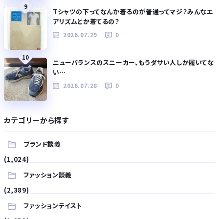
9
Tシャツの下ってなんか着るのが普通ってマジ？みんなエ
アリズムとか着てるの？
2026.07.29
0
10
ニューバランスのスニーカー、もうダサい人しか履いてな
い…
2026.07.28
0
カテゴリーから探す
ブランド談義
(1,024)
ファッション談義
(2,389)
ファッションテイスト