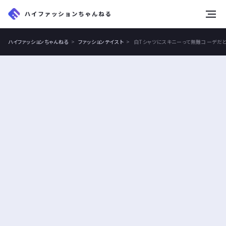
tog
nav
ハイファッションちゃんねる
ファッションテイスト
白Tシャツにスキニーって無難コーデだ