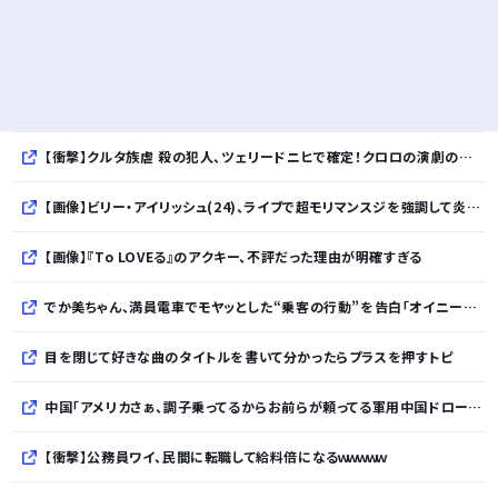
【衝撃】クルタ族虐 殺の犯人、ツェリードニヒで確定！クロロの演劇のせいで2人も無駄死ににwwww
【画像】ビリー・アイリッシュ(24)、ライブで超モリマンスジを強調して炎上ｗｗｗｗｗｗｗｗ
【画像】『To LOVEる』のアクキー、不評だった理由が明確すぎる
でか美ちゃん、満員電車でモヤッとした“乗客の行動”を告白「オイニーがつらくて…」
目を閉じて好きな曲のタイトルを書いて分かったらプラスを押すトピ
中国「アメリカさぁ、調子乗ってるからお前らが頼ってる軍用中国ドローン輸出禁止するわw」
【衝撃】公務員ワイ、民間に転職して給料倍になるｗｗｗｗｗ