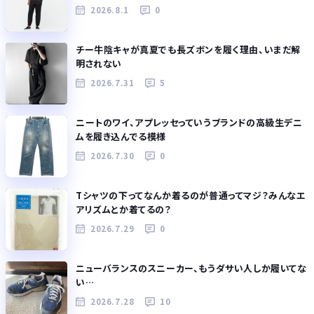
2026.8.1
0
チー牛陰キャが真夏でも長ズボンを履く理由、いまだ解
明されない
2026.7.31
5
ニートのワイ、アプレッセっていうブランドの高級生デニ
ムを履き込んでる模様
2026.7.30
0
Tシャツの下ってなんか着るのが普通ってマジ？みんなエ
アリズムとか着てるの？
2026.7.29
0
ニューバランスのスニーカー、もうダサい人しか履いてな
い…
2026.7.28
10