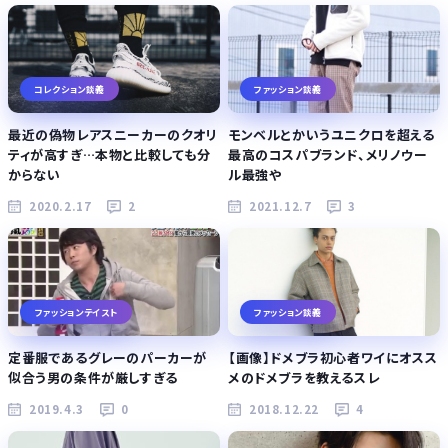
コレクション談義
ファッション談義
最近の偽物レアスニーカーのクオリ
モンベルとかいうユニクロを超える
ティが高すぎ…本物と比較しても分
最高のコスパブランド、メリノウー
からない
ル最強や
2020.2.17
2
2021.12.7
3
ファッションテイスト
ファッション談義
定番服であるグレーのパーカーが
【画像】ドメブラ初心者ワイにオスス
似合う男の条件が厳しすぎる
メのドメブラを教えるスレ
2019.4.3
0
2018.12.22
4