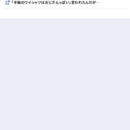
「半袖のワイシャツはおじさんっぽい」言われたんだが…
10万とかする靴履いてる若者wwwwwwwwwww..
【悲報】柄付きのワイシャツにこういう靴を履いてるサラリーマンはダサい扱いされるらしい…。お前らも気をつけろ
若者の腕時計離れが深刻 時間を見るだけならもはや腕時計がいらない
Powered by livedoor 相互RSS