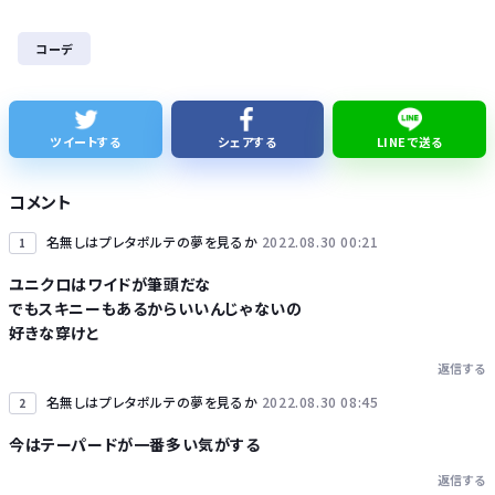
【画像】日産が社運をかけて発売するSUVｗｗｗｗｗｗｗ
コーデ
株式投資、若年男性の自信喪失の原因に… ６割超が「人生の敗者」自認か
レクサスの軽トラとかどうよ
ツイートする
シェアする
LINEで送る
1人でタイ旅行って危ないの？
コメント
名無しはプレタポルテの夢を見るか
2022.08.30 00:21
1
ユニクロはワイドが筆頭だな
でもスキニーもあるからいいんじゃないの
Powered by livedoor 相互RSS
好きな穿けと
返信する
名無しはプレタポルテの夢を見るか
2022.08.30 08:45
2
今はテーパードが一番多い気がする
返信する