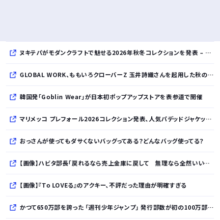
ヌキテパがモダンクラフトで魅せる2026年秋冬コレクションを発表 – インド・アムリトサルで織り上げたウールなど手仕事の美しさを現代的に昇華
GLOBAL WORK、ももいろクローバーZ 玉井詩織さんを起用した秋のLOOK BOOKを先行公開
韓国発「Goblin Wear」が日本初ポップアップストアを表参道で開催
マリメッコ プレフォール2026コレクション発表、人気パデッドジャケットの日本限定カラーも登場
おっさんが使ってもダサくないバッグってある？どんなバッグ使ってる？
【画像】ハビタ部長「戻れるなら売上金庫に戻して 無理なら全然いいです イオンが戻って良いって言わなきゃ入ったらダメです」
【画像】『To LOVEる』のアクキー、不評だった理由が明確すぎる
かつて650万部を誇った ｢週刊少年ジャンプ｣ 発行部数が初の100万部割れに・・・