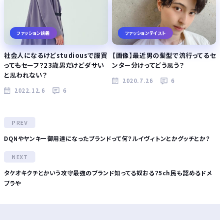
ファッション談義
ファッションテイスト
社会人になるけどstudiousで服買
【画像】最近男の髪型で流行ってるセ
ってもセーフ？23歳男だけどダサい
ンター分けってどう思う？
と思われない？
2020.7.26
6
2022.12.6
6
DQNやヤンキー御用達になったブランドって何？ルイヴィトンとかグッチとか？
タケオキクチとかいう攻守最強のブランド知ってる奴おる？5ch民も認めるドメ
ブラや