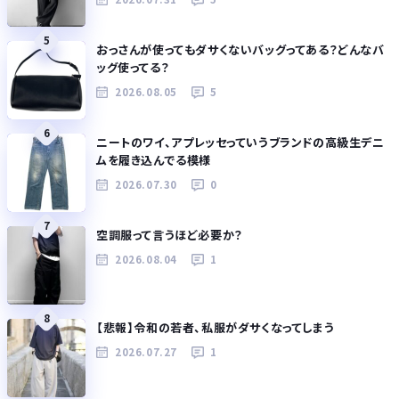
5
おっさんが使ってもダサくないバッグってある？どんなバ
ッグ使ってる？
2026.08.05
5
6
ニートのワイ、アプレッセっていうブランドの高級生デニ
ムを履き込んでる模様
2026.07.30
0
7
空調服って言うほど必要か？
2026.08.04
1
8
【悲報】令和の若者、私服がダサくなってしまう
2026.07.27
1