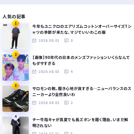
人気の記事
1
今年もユニクロのエアリズムコットンオーバーサイズTシ
ャツの季節が来たな、マジでいいわこの服
2026.08.01
0
2
【画像】90年代の日本のメンズファッションいくらなんで
もダサすぎる
2026.08.03
4
3
サロモンの靴、履き心地が良すぎる…ニューバランスのス
ニーカーより全然良いわ
2026.08.02
2
4
チー牛陰キャが真夏でも長ズボンを履く理由、いまだ解
明されない
2026.07.31
5