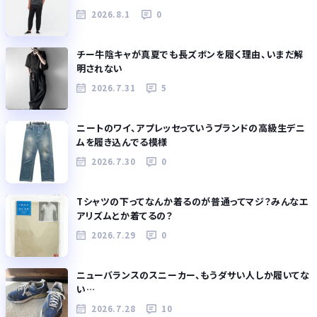
2026.8.1
0
チー牛陰キャが真夏でも長ズボンを履く理由、いまだ解
明されない
2026.7.31
5
ニートのワイ、アプレッセっていうブランドの高級生デニ
ムを履き込んでる模様
2026.7.30
0
Tシャツの下ってなんか着るのが普通ってマジ？みんなエ
アリズムとか着てるの？
2026.7.29
0
ニューバランスのスニーカー、もうダサい人しか履いてな
い…
2026.7.28
10