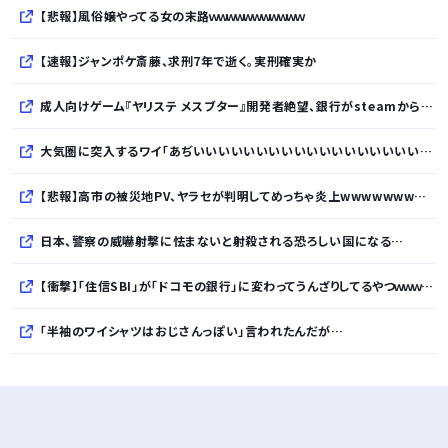
【悲報】風俗嬢やってる女の末路ｗｗｗｗｗｗｗｗｗｗｗ
【速報】ジャンポケ斎藤、求刑7年で逝く。実刑確実か
成人向けゲーム『ヤリステ メスブター』開発者絶望、銀行がsteamからの入金を拒否→金が入ってなくても売上金額分の納税義務あり
大気圏に突入するワイ「あぢいいいいいいいいいいいいいいいいいい！！！！」
【悲報】高市の被災地PV、ヤラセが判明してめっちゃ炎上wwwwwwwwwwwwwwwwwwwwwwwwwww
日本、警察の威嚇射撃に怯まないと射殺される恐ろしい国になる…
【衝撃】「住信SBI」が「ドコモの銀行」に変わってうんざりしてるやつｗｗｗｗｗ
「半袖のワイシャツはおじさんっぽい」言われたんだが…
10万とかする靴履いてる若者wwwwwwwwwww..
【悲報】柄付きのワイシャツにこういう靴を履いてるサラリーマンはダサい扱いされるらしい…。お前らも気をつけろ