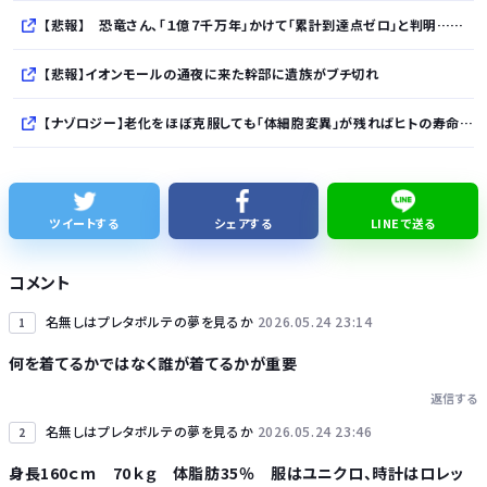
【悲報】 恐竜さん、「１億７千万年」かけて「累計到達点ゼロ」と判明………
【悲報】イオンモールの通夜に来た幹部に遺族がブチ切れ
【ナゾロジー】老化をほぼ克服しても「体細胞変異」が残ればヒトの寿命は156年、数理モデルで推定
完全新作『八つ墓村』、金田一は尾上松也、場面写真を一挙公開！
清水アキラの息子・清水良太郎さん死去で、落語家・柳家小はだが「いじめ」「暴行」被害告発
ツイートする
シェアする
LINEで送る
【倉庫型陳列】熊本地震でコストコの商品落下「重く受け止めております」地震大国で「高積み陳列」が心配...IKEAにも聞いた
コメント
全国知事会「外国人は日本人と同じ生活者で、地域の担い手。多文化共生の実現に国が責任を持って取り組むよう強く要請する」
名無しはプレタポルテの夢を見るか
2026.05.24 23:14
1
何を着てるかではなく誰が着てるかが重要
返信する
名無しはプレタポルテの夢を見るか
2026.05.24 23:46
2
Powered by livedoor 相互RSS
身長160ｃｍ 70ｋｇ 体脂肪35％ 服はユニクロ、時計はロレッ