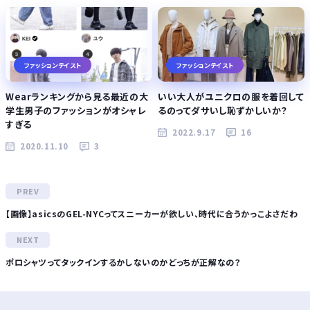
ファッションテイスト
ファッションテイスト
Wearランキングから見る最近の大
いい大人がユニクロの服を着回して
学生男子のファッションがオシャレ
るのってダサいし恥ずかしいか？
すぎる
2022.9.17
16
2020.11.10
3
【画像】asicsのGEL-NYCってスニーカーが欲しい、時代に合うかっこよさだわ
ポロシャツってタックインするかしないのかどっちが正解なの？