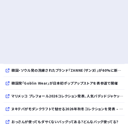
韓国・ソウル発の洗練されたブランド『ZANNE（ザンヌ）』が60%に新規入店、モダン×エフォートレスなコレクションを展開
韓国発「Goblin Wear」が日本初ポップアップストアを表参道で開催
マリメッコ プレフォール2026コレクション発表、人気パデッドジャケットの日本限定カラーも登場
ヌキテパがモダンクラフトで魅せる2026年秋冬コレクションを発表 – インド・アムリトサルで織り上げたウールなど手仕事の美しさを現代的に昇華
おっさんが使ってもダサくないバッグってある？どんなバッグ使ってる？