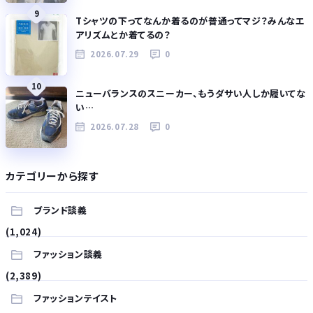
9
Tシャツの下ってなんか着るのが普通ってマジ？みんなエ
アリズムとか着てるの？
2026.07.29
0
10
ニューバランスのスニーカー、もうダサい人しか履いてな
い…
2026.07.28
0
カテゴリーから探す
ブランド談義
(1,024)
ファッション談義
(2,389)
ファッションテイスト