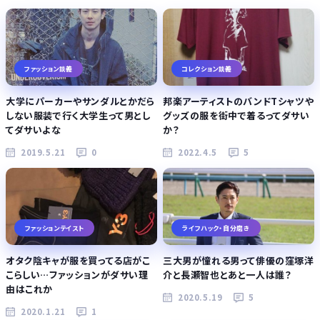
ファッション談義
コレクション談義
大学にパーカーやサンダルとかだら
邦楽アーティストのバンドTシャツや
しない服装で行く大学生って男とし
グッズの服を街中で着るってダサい
てダサいよな
か？
2019.5.21
0
2022.4.5
5
ファッションテイスト
ライフハック・自分磨き
オタク陰キャが服を買ってる店がこ
三大男が憧れる男って俳優の窪塚洋
こらしい…ファッションがダサい理
介と長瀬智也とあと一人は誰？
由はこれか
2020.5.19
5
2020.1.21
1