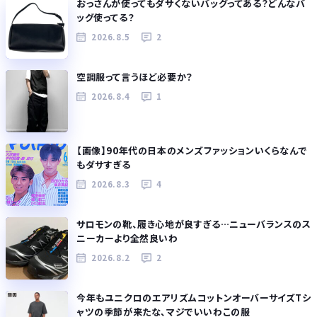
おっさんが使ってもダサくないバッグってある？どんなバ
ッグ使ってる？
2026.8.5
2
空調服って言うほど必要か？
2026.8.4
1
【画像】90年代の日本のメンズファッションいくらなんで
もダサすぎる
2026.8.3
4
サロモンの靴、履き心地が良すぎる…ニューバランスのス
ニーカーより全然良いわ
2026.8.2
2
今年もユニクロのエアリズムコットンオーバーサイズTシ
ャツの季節が来たな、マジでいいわこの服