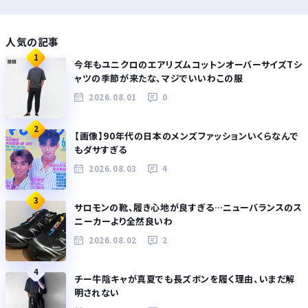
人気の記事
1
今年もユニクロのエアリズムコットンオーバーサイズTシ
ャツの季節が来たな、マジでいいわこの服
2026.08.01
0
2
【画像】90年代の日本のメンズファッションいくらなんで
もダサすぎる
2026.08.03
4
3
サロモンの靴、履き心地が良すぎる…ニューバランスのス
ニーカーより全然良いわ
2026.08.02
2
4
チー牛陰キャが真夏でも長ズボンを履く理由、いまだ解
明されない