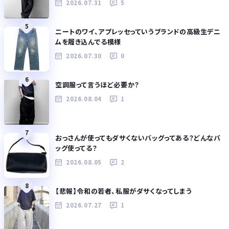
2026.07.31
5
5
ニートのワイ、アプレッセっていうブランドの高級生デニ
ムを履き込んでる模様
2026.07.30
0
6
空調服って言うほど必要か？
2026.08.04
1
7
おっさんが使ってもダサくないバッグってある？どんなバ
ッグ使ってる？
2026.08.05
2
8
【悲報】令和の若者、私服がダサくなってしまう
2026.07.27
1