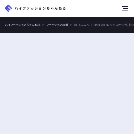
tog
nav
ハイファッションちゃんねる
ファッション談義
服はユニクロ、時計はロレックスオメガ、靴