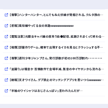
【衝撃】ハンターハンター、とんでもねえ伏線が発掘される。クルタ族の虐殺犯人がツェリードニヒだった模様！
【悲報】風俗嬢やってる女の末路ｗｗｗｗｗｗｗｗｗｗｗ
【閲覧注意】元臆女キャバ嬢の首吊り自●配信、拡散されまくって終わるｗｗｗｗｗｗｗ
【戦慄】部屋作りゲーム、確率で出現するイカを見るとクラッシュする不具合が発生ｗｗｗｗｗｗｗｗｗｗ
【衝撃】週刊少年ジャンプさん、発行部数が初の100万部割れ・・・・・・・・・
「盆踊り」は騒音か 苦情数件で会場半減、無音の中イヤホンから流れる曲に合わせ踊るサイレント盆ダンスも
【朗報】天才ワイさん、デブ禁止のマッチングアプリを思いつくｗｗｗｗｗｗｗｗｗｗ
「半袖のワイシャツはおじさんっぽい」言われたんだが…
10万とかする靴履いてる若者wwwwwwwwwww..