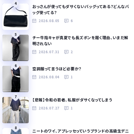
4
おっさんが使ってもダサくないバッグってある？どんなバ
ッグ使ってる？
2026.08.05
6
5
チー牛陰キャが真夏でも長ズボンを履く理由、いまだ解
明されない
2026.07.31
2
6
空調服って言うほど必要か？
2026.08.04
1
7
【悲報】令和の若者、私服がダサくなってしまう
2026.07.27
1
8
ニートのワイ、アプレッセっていうブランドの高級生デニ