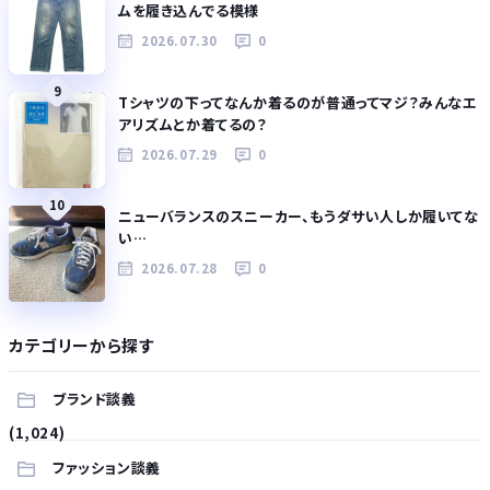
ムを履き込んでる模様
2026.07.30
0
9
Tシャツの下ってなんか着るのが普通ってマジ？みんなエ
アリズムとか着てるの？
2026.07.29
0
10
ニューバランスのスニーカー、もうダサい人しか履いてな
い…
2026.07.28
0
カテゴリーから探す
ブランド談義
(1,024)
ファッション談義