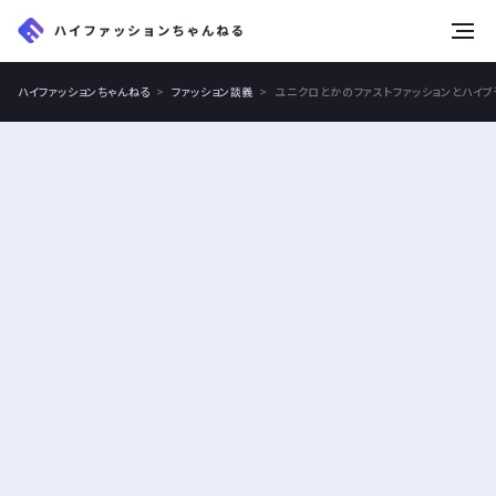
tog
nav
ハイファッションちゃんねる
ファッション談義
ユニクロとかのファストファッションとハイブ