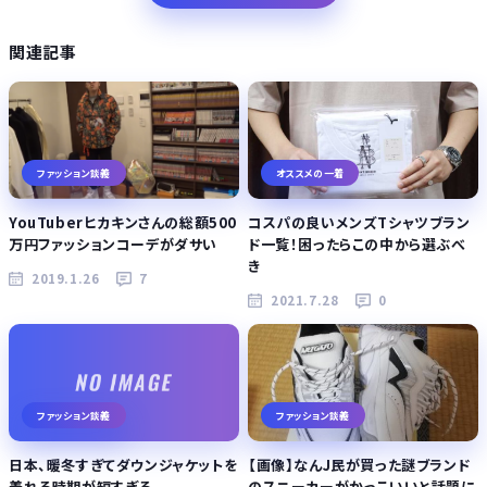
関連記事
ファッション談義
オススメの一着
YouTuberヒカキンさんの総額500
コスパの良いメンズTシャツブラン
万円ファッションコーデがダサい
ド一覧！困ったらこの中から選ぶべ
き
2019.1.26
7
2021.7.28
0
ファッション談義
ファッション談義
日本、暖冬すぎてダウンジャケットを
【画像】なんJ民が買った謎ブランド
着れる時期が短すぎる
のスニーカーがかっこいいと話題に