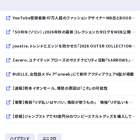
YouTube登録者数47万人超のファッションデザイナーMB氏とBOODYがコラボレーション。極上の着心地を追求した別注Tシャツが8月12日発売開始
「SORIN（ソリン）」2026年秋の最新コレクションカタログをWEB公開 「Paradox in Neutral」をテーマに秩序と反逆が共存する世界観を表現
jouetie、トレンドとエッジを効かせた「2026 OUTER COLLECTION」を公開
Zevero、ユナイテッドアローズのサステナビリティ活動「SARROWS」を支援。Scope 3排出量算定の効率化・精緻化を開始
RUELLE、女性誌メディア『arweb』にて新作アクティブウェア6型が掲載
【速報】熊本イオンモール、爆発の原因は『これ』の可能性
【衝撃】情弱「リボ払いはヤバい。情弱が使うもの」 情強「リボ払いを使いこなすのが情強やで」 ← これ
【悲報】ジャンプストアで43億円分のワンピースナルトグッズを購入してキャンセルを繰り返していた32歳女逮捕
【朗報】イオン、ポケカを「小・中学生限定販売」に 転売ヤー対策が大絶賛ｗｗｗ
ハイブランド
ユニクロ