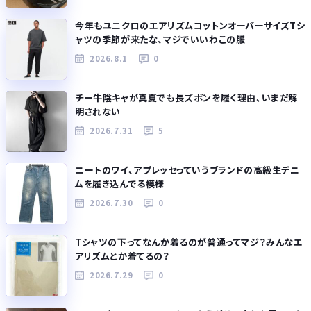
今年もユニクロのエアリズムコットンオーバーサイズTシ
ャツの季節が来たな、マジでいいわこの服
2026.8.1
0
チー牛陰キャが真夏でも長ズボンを履く理由、いまだ解
明されない
2026.7.31
5
ニートのワイ、アプレッセっていうブランドの高級生デニ
ムを履き込んでる模様
2026.7.30
0
Tシャツの下ってなんか着るのが普通ってマジ？みんなエ
アリズムとか着てるの？
2026.7.29
0