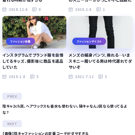
2018.12.6
0
2020.2.6
1
ファッション談義
ファッションテイスト
インスタグラムでブランド服を自慢
メンズの細身パンツ、廃れる…いま
してるキッズ、撮影後に商品を返品
スキニー履いてる男は時代遅れでダ
していた
サいぞ
2019.1.8
5
2021.7.11
3
陰キャ2ch民、ヘアワックスも香水も使わない。陽キャなんJ民なら使ってるよ
な？
【画像】陰キャファッションの定番コーデがダサすぎる