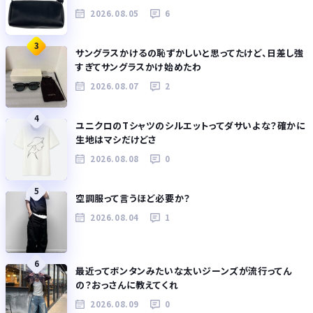
2026.08.05
6
3
サングラスかけるの恥ずかしいと思ってたけど、日差し強
すぎてサングラスかけ始めたわ
2026.08.07
2
4
ユニクロのTシャツのシルエットってダサいよな？確かに
生地はマシだけどさ
2026.08.08
0
5
空調服って言うほど必要か？
2026.08.04
1
6
最近ってボンタンみたいな太いジーンズが流行ってん
の？おっさんに教えてくれ
2026.08.09
0