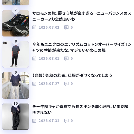
7
サロモンの靴、履き心地が良すぎる…ニューバランスのス
ニーカーより全然良いわ
2026.08.02
0
8
今年もユニクロのエアリズムコットンオーバーサイズTシ
ャツの季節が来たな、マジでいいわこの服
2026.08.01
0
9
【悲報】令和の若者、私服がダサくなってしまう
2026.07.27
0
10
チー牛陰キャが真夏でも長ズボンを履く理由、いまだ解
明されない
2026.07.31
0