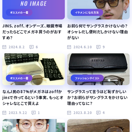
オススメの一着
イケメンになる方法
JINS、zoff、オンデーズ、眼鏡市場
お前ら何でサングラスかけないの？
だったらどこでメガネ買うのがおす
オシャレだし便利だしかけない理由
すめ？
がない
2024.8.2
6
2024.6.10
9
オススメの一着
ファッションテイスト
なんJ民の87%がメガネはzoffか
サングラスって言うほど恥ずかしい
jinsで作ってるという事実、もっとオ
か？お前らがサングラスをかけない
シャレなとこで買えよ
理由ってなに？
2023.9.22
1
2023.8.20
4