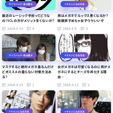
ライフハック・自分磨き
イケメンになる方法
最近のレーシック手術ってどうな
男はメガネでルックス悪くなるか？
の？ICLの方がメリット多くないか？
眼鏡男子めちゃ女子ウケいいぞ
2020.5.10
0
2020.5.5
0
ライフハック・自分磨き
イケメンになる方法
マスクすると絶対メガネ曇るんだけ
女がメガネは可愛くなるのに男がメ
どオススメの曇らない対策方法あ
ガネにするとチーズ牛丼化する理
る？
由…
2020.4.14
1
2020.4.12
1
イケメンになる方法
イケメンになる方法