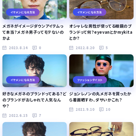
イケメンになる方法
イケメンになる方法
メガネがイメージダウンアイテムっ
オシャレな男性が使ってる眼鏡のブ
て本当？メガネ男子ってモテないの
ランドって何？eyevanとかmykita
かよ
とか？
2023.8.14
0
2022.8.20
5
イケメンになる方法
ファッションテイスト
好きなメガネのブランドってある？ど
ジョンレノンの丸メガネを買ったか
のブランドがおしゃれで人気なん
ら着画晒すわ、ダサいかこれ？
や？
2021.9.10
10
2022.6.15
7