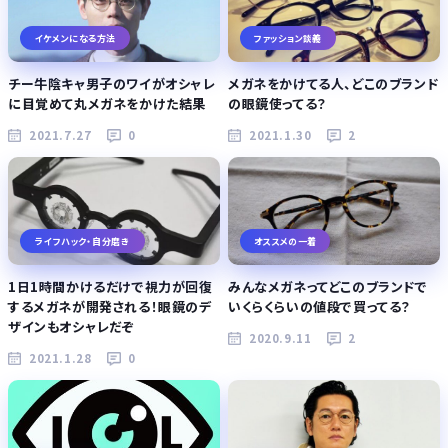
イケメンになる方法
ファッション談義
チー牛陰キャ男子のワイがオシャレ
メガネをかけてる人、どこのブランド
に目覚めて丸メガネをかけた結果
の眼鏡使ってる？
2021.7.27
0
2021.1.30
2
ライフハック・自分磨き
オススメの一着
1日1時間かけるだけで視力が回復
みんなメガネってどこのブランドで
するメガネが開発される！眼鏡のデ
いくらくらいの値段で買ってる？
ザインもオシャレだぞ
2020.9.11
2
2021.1.28
0