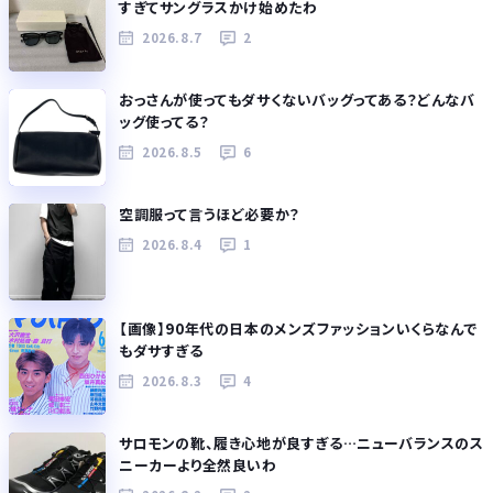
すぎてサングラスかけ始めたわ
2026.8.7
2
おっさんが使ってもダサくないバッグってある？どんなバ
ッグ使ってる？
2026.8.5
6
空調服って言うほど必要か？
2026.8.4
1
【画像】90年代の日本のメンズファッションいくらなんで
もダサすぎる
2026.8.3
4
サロモンの靴、履き心地が良すぎる…ニューバランスのス
ニーカーより全然良いわ